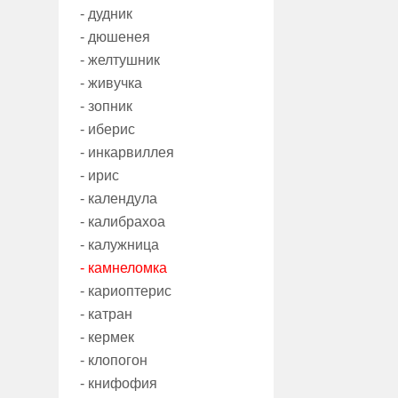
- дудник
- дюшенея
- желтушник
- живучка
- зопник
- иберис
- инкарвиллея
- ирис
- календула
- калибрахоа
- калужница
- камнеломка
- кариоптерис
- катран
- кермек
- клопогон
- книфофия