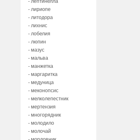
- лептинелла
- лириопе
- литодора
- лихнис
- лобелия
- люпин
- мазус
- мальва
- манжетка
- маргаритка
- медуница
- меконопсис
- мелколепестник
- мертензия
- многорядник
- молодило
- молочай
- мордовник