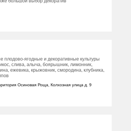
акже большой выбор декоратив
ые плодово-ягодные и декоративные культуры
брикос, слива, алыча, боярышник, лимонник,
лина, ежевика, крыжовник, смородина, клубника,
ипов
ерритория Осиновая Роща, Колхозная улица д. 9