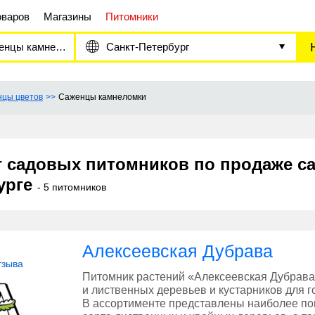
оваров
Магазины
Питомники
цы камнеломки
Санкт-Петербург
цы цветов
Саженцы камнеломки
г садовых питомников по продаже са
урге
- 5 питомников
Алексеевская Дубрава
тзыва
Питомник растений «Алексеевская Дубрава
и лиственных деревьев и кустарников для г
В ассортименте представлены наиболее по