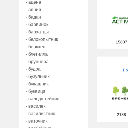
- ацена
- аяния
- бадан
- барвинок
- бархатцы
- белокопытник
15807
- беркхея
- блетилла
- бруннера
- будра
1 
- бузульник
- букашник
- буквица
- вальдштейния
- василек
- василистник
2188 
- ваточник