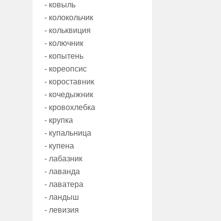
- ковыль
- колокольчик
- кольквиция
- колючник
- копытень
- кореопсис
- короставник
- кочедыжник
- кровохлебка
- крупка
- купальница
- купена
- лабазник
- лаванда
- лаватера
- ландыш
- левизия