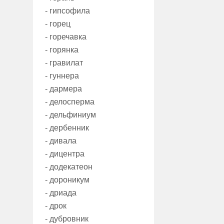
- гипсофила
- горец
- горечавка
- горянка
- гравилат
- гуннера
- дармера
- делосперма
- дельфиниум
- дербенник
- дивала
- дицентра
- додекатеон
- дороникум
- дриада
- дрок
- дубровник