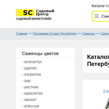
Каталог т
Сажен
САДОВЫЙ МАРКЕТПЛЕЙС
Главная
Питомники в Санкт-Петербурге
Саженцы
Сажен
Саженцы цветов
Катало
- агапантус
Петерб
- адонис
- азорелла
- аир
- аистник
2 о
- аквилегия
- аконит
- алиссум