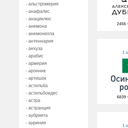
- альстромерия
- анафалис
- анациклюс
2466 
- анемона
- анемонелла
- антеннария
- анхуза
1 
- арабис
- армерия
- аронник
- артишок
- астильба
- астильбоидес
6839 
- астра
- астранция
- аубриета
- ауриния
1 