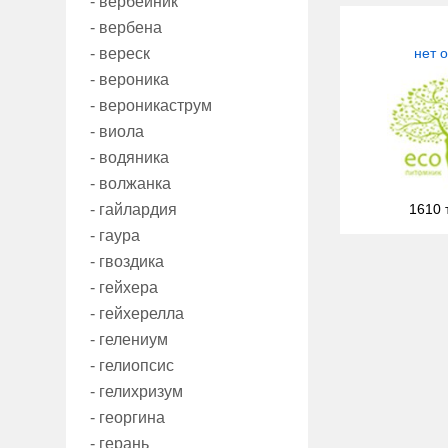
- вербейник
- вербена
- вереск
нет 
- вероника
- вероникаструм
- виола
- водяника
- волжанка
- гайлардия
1610 
- гаура
- гвоздика
- гейхера
- гейхерелла
- гелениум
- гелиопсис
- гелихризум
- георгина
- герань