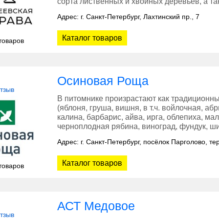
сорта лиственных и хвойных деревьев, а т
Адрес: г. Санкт-Петербург, Лахтинский пр., 7
Каталог товаров
товаров
Осиновая Роща
отзыв
В питомнике произрастают как традиционн
(яблоня, груша, вишня, в т.ч. войлочная, а
калина, барбарис, айва, ирга, облепиха, ма
черноплодная рябина, виноград, фундук, ш
Адрес: г. Санкт-Петербург, посёлок Парголово, т
Каталог товаров
товаров
АСТ Медовое
отзыв