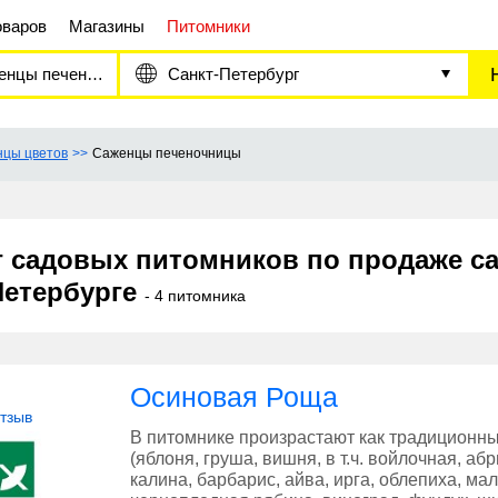
оваров
Магазины
Питомники
цы печеночницы
Санкт-Петербург
цы цветов
Саженцы печеночницы
г садовых питомников по продаже с
Петербурге
- 4 питомника
Осиновая Роща
отзыв
В питомнике произрастают как традиционн
(яблоня, груша, вишня, в т.ч. войлочная, а
калина, барбарис, айва, ирга, облепиха, ма