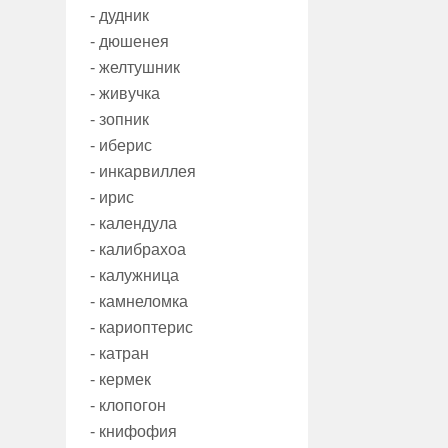
- дудник
- дюшенея
- желтушник
- живучка
- зопник
- иберис
- инкарвиллея
- ирис
- календула
- калибрахоа
- калужница
- камнеломка
- кариоптерис
- катран
- кермек
- клопогон
- книфофия