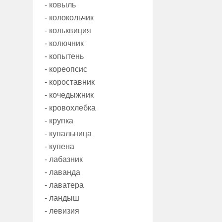
- ковыль
- колокольчик
- кольквиция
- колючник
- копытень
- кореопсис
- короставник
- кочедыжник
- кровохлебка
- крупка
- купальница
- купена
- лабазник
- лаванда
- лаватера
- ландыш
- левизия