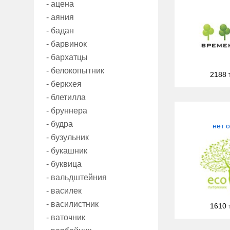
- ацена
- аяния
- бадан
- барвинок
- бархатцы
- белокопытник
2188 
- беркхея
- блетилла
- бруннера
- будра
нет 
- бузульник
- букашник
- буквица
- вальдштейния
- василек
- василистник
1610 
- ваточник