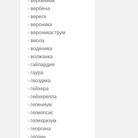
- вербейник
- вербена
- вереск
- вероника
- вероникаструм
- виола
- водяника
- волжанка
- гайлардия
- гаура
- гвоздика
- гейхера
- гейхерелла
- гелениум
- гелиопсис
- гелихризум
- георгина
- герань