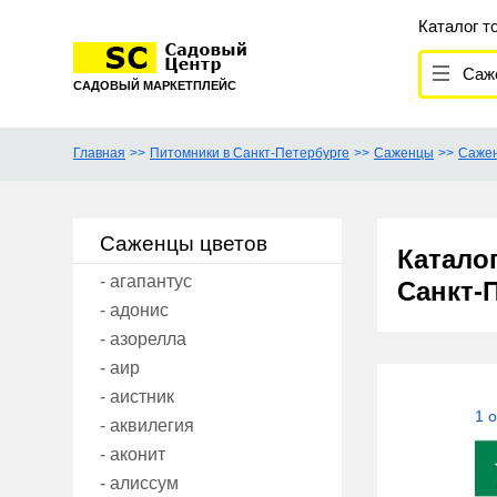
Каталог т
Сажен
САДОВЫЙ МАРКЕТПЛЕЙС
Главная
Питомники в Санкт-Петербурге
Саженцы
Сажен
Саженцы цветов
Катало
- агапантус
Санкт-
- адонис
- азорелла
- аир
- аистник
1 
- аквилегия
- аконит
- алиссум