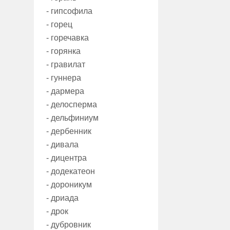
- гипсофила
- горец
- горечавка
- горянка
- гравилат
- гуннера
- дармера
- делосперма
- дельфиниум
- дербенник
- дивала
- дицентра
- додекатеон
- дороникум
- дриада
- дрок
- дубровник