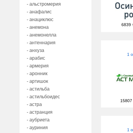
- альстромерия
- анафалис
- анациклюс
6839 
- анемона
- анемонелла
- антеннария
- анхуза
1 
- арабис
- армерия
- аронник
- артишок
- астильба
- астильбоидес
15807
- астра
- астранция
- аубриета
- ауриния
1 