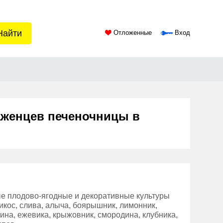
Найти
Отложенные
Вход
аженцев печеночницы в
ые плодово-ягодные и декоративные культуры
брикос, слива, алыча, боярышник, лимонник,
лина, ежевика, крыжовник, смородина, клубника,