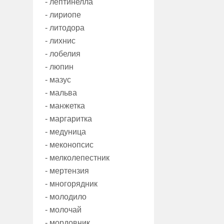
- лептинелла
- лириопе
- литодора
- лихнис
- лобелия
- люпин
- мазус
- мальва
- манжетка
- маргаритка
- медуница
- меконопсис
- мелколепестник
- мертензия
- многорядник
- молодило
- молочай
- мордовник