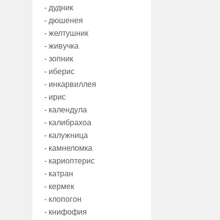
- дудник
- дюшенея
- желтушник
- живучка
- зопник
- иберис
- инкарвиллея
- ирис
- календула
- калибрахоа
- калужница
- камнеломка
- кариоптерис
- катран
- кермек
- клопогон
- книфофия