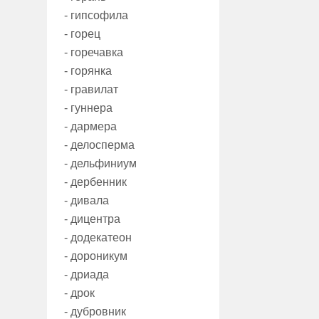
- гипсофила
- горец
- горечавка
- горянка
- гравилат
- гуннера
- дармера
- делосперма
- дельфиниум
- дербенник
- дивала
- дицентра
- додекатеон
- дороникум
- дриада
- дрок
- дубровник