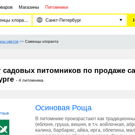
оваров
Магазины
Питомники
нцы хлоранта
Санкт-Петербург
цы цветов
Саженцы хлоранта
г садовых питомников по продаже са
урге
- 4 питомника
Осиновая Роща
отзыв
В питомнике произрастают как традиционн
(яблоня, груша, вишня, в т.ч. войлочная, а
калина, барбарис, айва, ирга, облепиха, ма