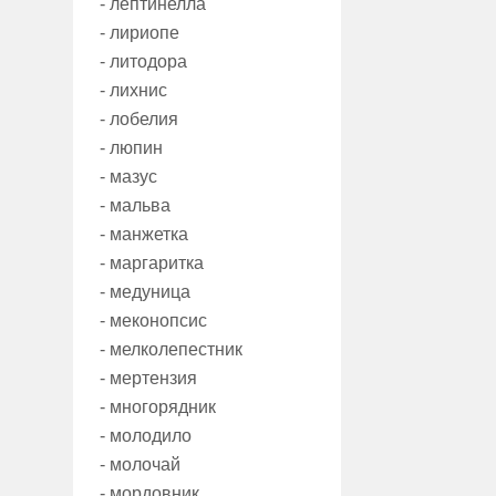
- лептинелла
- лириопе
- литодора
- лихнис
- лобелия
- люпин
- мазус
- мальва
- манжетка
- маргаритка
- медуница
- меконопсис
- мелколепестник
- мертензия
- многорядник
- молодило
- молочай
- мордовник