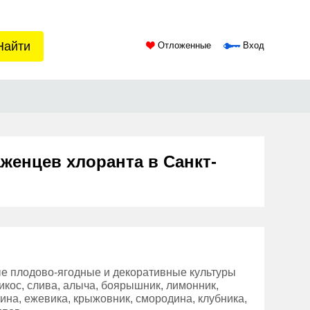
Найти
Отложенные
Вход
женцев хлоранта в Санкт-
ые плодово-ягодные и декоративные культуры
брикос, слива, алыча, боярышник, лимонник,
лина, ежевика, крыжовник, смородина, клубника,