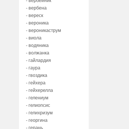
- вербейник
- вербена
- вереск
- вероника
- вероникаструм
- виола
- водяника
- волжанка
- гайлардия
- гаура
- гвоздика
- гейхера
- гейхерелла
- гелениум
- гелиопсис
- гелихризум
- георгина
- герань