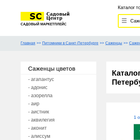
Каталог т
Саже
САДОВЫЙ МАРКЕТПЛЕЙС
Главная
Питомники в Санкт-Петербурге
Саженцы
Сажен
Саженцы цветов
Катало
- агапантус
Петерб
- адонис
- азорелла
- аир
- аистник
1 
- аквилегия
- аконит
- алиссум