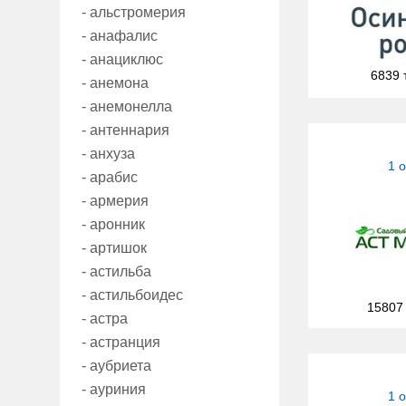
- альстромерия
- анафалис
- анациклюс
6839 
- анемона
- анемонелла
- антеннария
- анхуза
1 
- арабис
- армерия
- аронник
- артишок
- астильба
- астильбоидес
15807
- астра
- астранция
- аубриета
- ауриния
1 