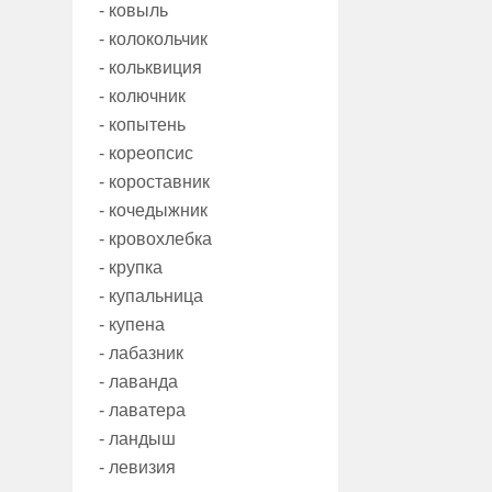
- ковыль
- колокольчик
- кольквиция
- колючник
- копытень
- кореопсис
- короставник
- кочедыжник
- кровохлебка
- крупка
- купальница
- купена
- лабазник
- лаванда
- лаватера
- ландыш
- левизия