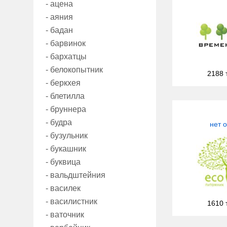
- ацена
- аяния
- бадан
- барвинок
- бархатцы
- белокопытник
2188 
- беркхея
- блетилла
- бруннера
- будра
нет 
- бузульник
- букашник
- буквица
- вальдштейния
- василек
- василистник
1610 
- ваточник