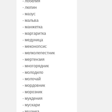
- лобелия
- люпин
- мазус
- мальва
- манжетка
- маргаритка
- медуница
- меконопсис
- мелколепестник
- мертензия
- многорядник
- молодило
- молочай
- мордовник
- морозник
- мукдения
- мускари
- мшанка