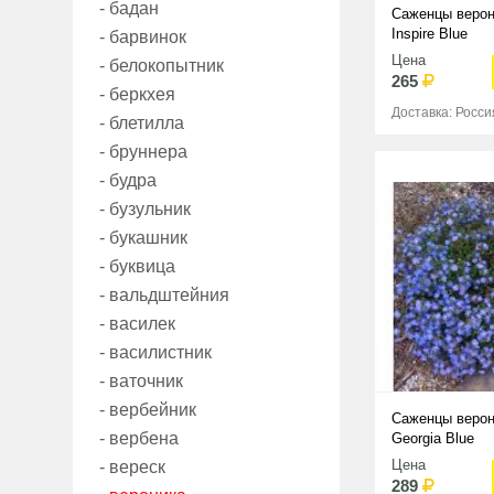
- бадан
Саженцы верон
Inspire Blue
- барвинок
Цена
- белокопытник
265
- беркхея
Доставка: Росси
- блетилла
- бруннера
- будра
- бузульник
- букашник
- буквица
- вальдштейния
- василек
- василистник
- ваточник
- вербейник
Саженцы верон
- вербена
Georgia Blue
Цена
- вереск
289