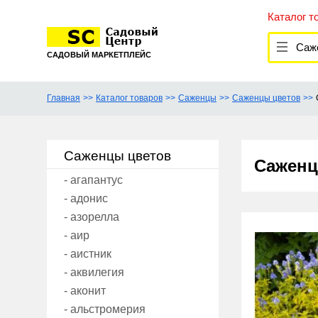
Каталог т
Саже
САДОВЫЙ МАРКЕТПЛЕЙС
Главная
Каталог товаров
Саженцы
Саженцы цветов
Саженцы цветов
Саженц
- агапантус
- адонис
- азорелла
- аир
- аистник
- аквилегия
- аконит
- альстромерия