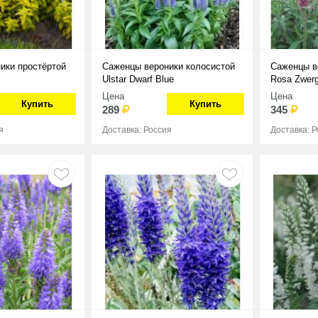
ики простёртой
Саженцы вероники колосистой
Саженцы в
Ulstar Dwarf Blue
Rosa Zwer
Цена
Цена
Купить
Купить
289
345
я
Доставка: Россия
Доставка: 