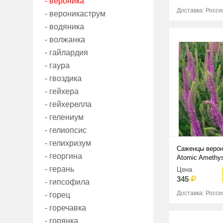
- вероника
Доставка: Росси
- вероникаструм
- водяника
- волжанка
- гайлардия
- гаура
- гвоздика
- гейхера
- гейхерелла
- гелениум
- гелиопсис
- гелихризум
Саженцы верон
- георгина
Atomic Amethy
- герань
Цена
345
- гипсофила
Доставка: Росси
- горец
- горечавка
- горянка