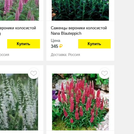
ероники колосистой
Саженцы вероники колосистой
g
Nana Blauteppich
Цена
Купить
Купить
345
Россия
Доставка: Россия