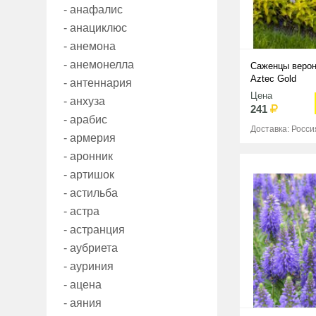
- анафалис
- анациклюс
- анемона
- анемонелла
Саженцы верон
Aztec Gold
- антеннария
Цена
- анхуза
241
- арабис
Доставка: Росси
- армерия
- аронник
- артишок
- астильба
- астра
- астранция
- аубриета
- ауриния
- ацена
- аяния