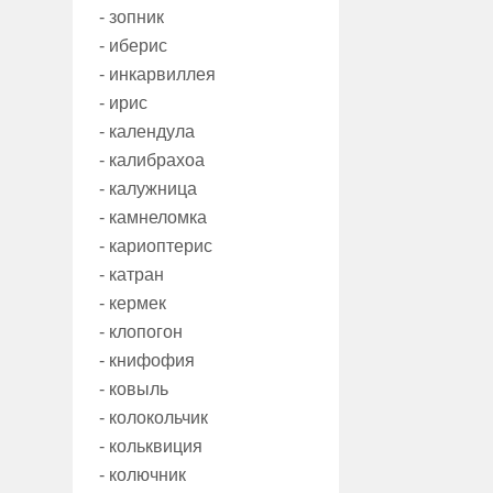
- зопник
- иберис
- инкарвиллея
- ирис
- календула
- калибрахоа
- калужница
- камнеломка
- кариоптерис
- катран
- кермек
- клопогон
- книфофия
- ковыль
- колокольчик
- кольквиция
- колючник