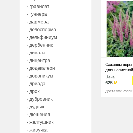
- гравилат
- гуннера
- дармера
- делосперма
- дельфиниум
- дербенник
- дивала
- дицентра
Саженцы верон
- додекатеон
длиннолистной
- дороникум
Цена
625
- дриада
- дрок
Доставка: Росси
- дубровник
- дудник
- дюшенея
- желтушник
- живучка