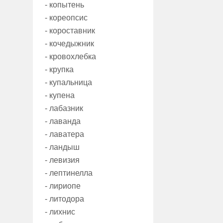
- копытень
- кореопсис
- короставник
- кочедыжник
- кровохлебка
- крупка
- купальница
- купена
- лабазник
- лаванда
- лаватера
- ландыш
- левизия
- лептинелла
- лириопе
- литодора
- лихнис