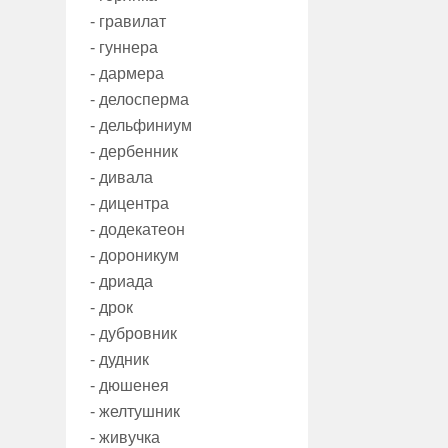
- гравилат
- гуннера
- дармера
- делосперма
- дельфиниум
- дербенник
- дивала
- дицентра
- додекатеон
- дороникум
- дриада
- дрок
- дубровник
- дудник
- дюшенея
- желтушник
- живучка