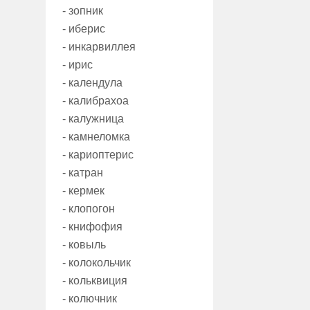
- зопник
- иберис
- инкарвиллея
- ирис
- календула
- калибрахоа
- калужница
- камнеломка
- кариоптерис
- катран
- кермек
- клопогон
- книфофия
- ковыль
- колокольчик
- кольквиция
- колючник