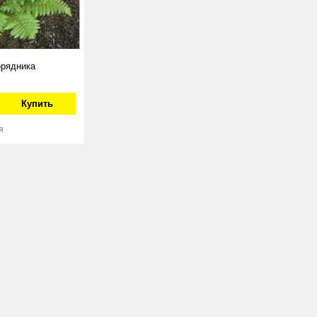
рядника
Купить
я