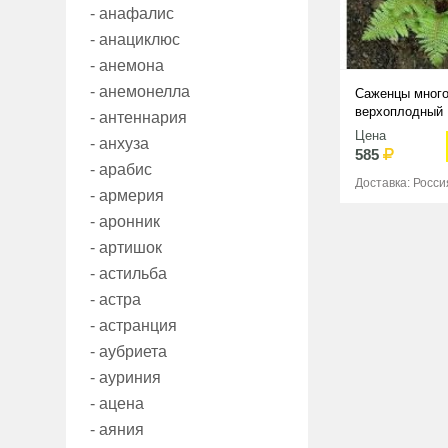
- анафалис
- анациклюс
- анемона
- анемонелла
Саженцы много
верхоплодный
- антеннария
Цена
- анхуза
585
- арабис
Доставка: Росси
- армерия
- аронник
- артишок
- астильба
- астра
- астранция
- аубриета
- ауриния
- ацена
- аяния