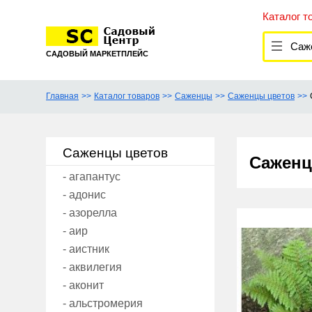
Каталог т
Сажен
САДОВЫЙ МАРКЕТПЛЕЙС
Главная
Каталог товаров
Саженцы
Саженцы цветов
Саженцы цветов
Саженц
- агапантус
- адонис
- азорелла
- аир
- аистник
- аквилегия
- аконит
- альстромерия