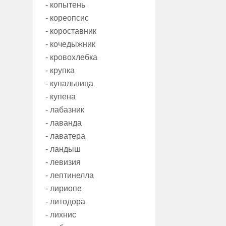
- копытень
- кореопсис
- короставник
- кочедыжник
- кровохлебка
- крупка
- купальница
- купена
- лабазник
- лаванда
- лаватера
- ландыш
- левизия
- лептинелла
- лириопе
- литодора
- лихнис