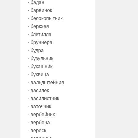
- бадан
- барвинок
- белокопытник
- беркхея
- блетилла
- бруннера
- будра
- бузульник
- букашник
- буквица
- вальдштейния
- василек
- василистник
- ваточник
- вербейник
- вербена
- вереск