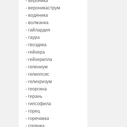
- вероника
- вероникаструм
- водяника
- волжанка
- гайлардия
- гаура
- гвоздика
- гейхера
- гейхерелла
- гелениум
- гелиопсис
- гелихризум
- георгина
- герань
- гипсофила
- горец
- горечавка
- горянка