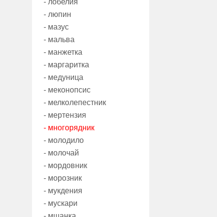
- лобелия
- люпин
- мазус
- мальва
- манжетка
- маргаритка
- медуница
- меконопсис
- мелколепестник
- мертензия
- многорядник
- молодило
- молочай
- мордовник
- морозник
- мукдения
- мускари
- мшанка