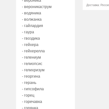
- вероника
Доставка: Росси
- вероникаструм
- водяника
- волжанка
- гайлардия
- гаура
- гвоздика
- гейхера
- гейхерелла
- гелениум
- гелиопсис
- гелихризум
- георгина
- герань
- гипсофила
- горец
- горечавка
- горянка