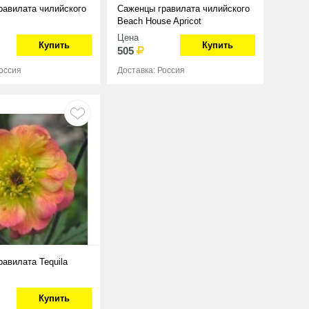
равилата чилийского
Саженцы гравилата чилийского
Beach House Apricot
Цена
Купить
Купить
505
Россия
Доставка: Россия
авилата Tequila
Купить