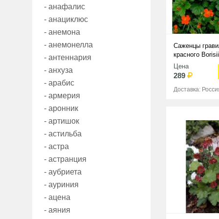
- анафалис
- анациклюс
- анемона
- анемонелла
Саженцы грави
красного Borisii
- антеннария
Цена
- анхуза
289
- арабис
Доставка: Росси
- армерия
- аронник
- артишок
- астильба
- астра
- астранция
- аубриета
- ауриния
- ацена
- аяния