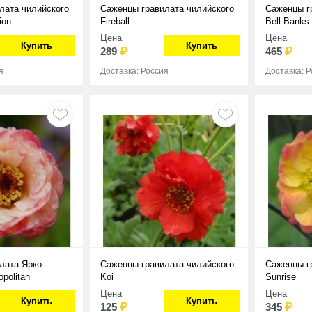
лата чилийского
Саженцы гравилата чилийского
Саженцы г
ion
Fireball
Bell Banks
Цена
Цена
Купить
Купить
289
465
я
Доставка: Россия
Доставка: 
лата Ярко-
Саженцы гравилата чилийского
Саженцы гр
politan
Koi
Sunrise
Цена
Цена
Купить
Купить
125
345