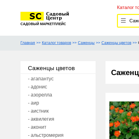
Каталог т
Саже
САДОВЫЙ МАРКЕТПЛЕЙС
Главная
Каталог товаров
Саженцы
Саженцы цветов
Саженцы цветов
Саженц
- агапантус
- адонис
- азорелла
- аир
- аистник
- аквилегия
- аконит
- альстромерия