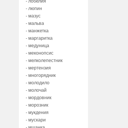
- лобелия
- люпин
- мазус
- мальва
- манжетка
- маргаритка
- медуница
- меконопсис
- мелколепестник
- мертензия
- многорядник
- молодило
- молочай
- мордовник
- морозник
- мукдения
- мускари
- мшанка