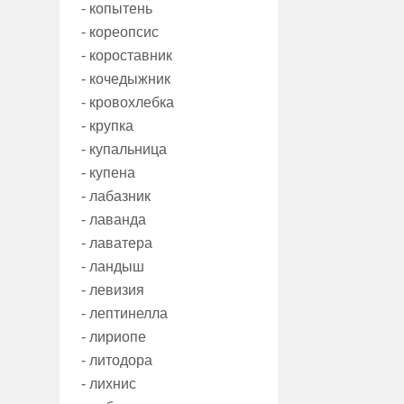
- копытень
- кореопсис
- короставник
- кочедыжник
- кровохлебка
- крупка
- купальница
- купена
- лабазник
- лаванда
- лаватера
- ландыш
- левизия
- лептинелла
- лириопе
- литодора
- лихнис