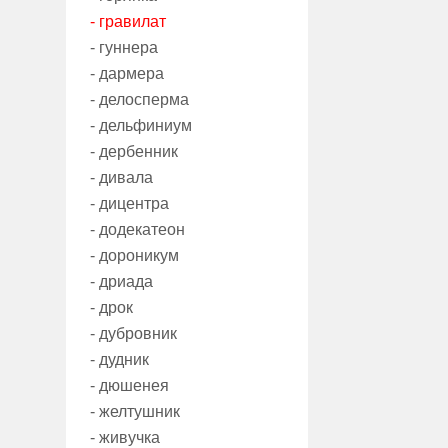
- гравилат
- гуннера
- дармера
- делосперма
- дельфиниум
- дербенник
- дивала
- дицентра
- додекатеон
- дороникум
- дриада
- дрок
- дубровник
- дудник
- дюшенея
- желтушник
- живучка