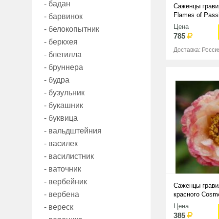
- бадан
Саженцы грави
Flames of Pass
- барвинок
Цена
- белокопытник
785
- беркхея
Доставка: Росси
- блетилла
- бруннера
- будра
- бузульник
- букашник
- буквица
- вальдштейния
- василек
- василистник
- ваточник
- вербейник
Саженцы грави
- вербена
красного Cosmo
Цена
- вереск
385