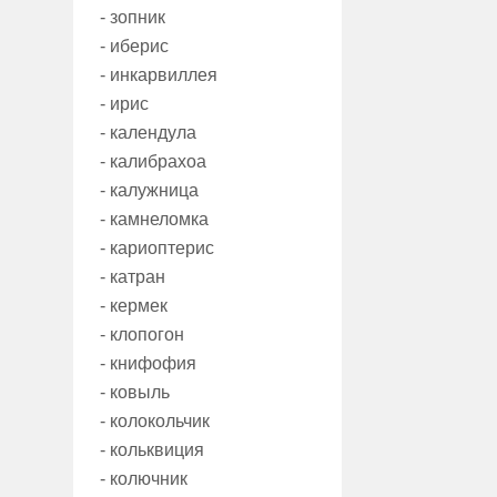
- зопник
- иберис
- инкарвиллея
- ирис
- календула
- калибрахоа
- калужница
- камнеломка
- кариоптерис
- катран
- кермек
- клопогон
- книфофия
- ковыль
- колокольчик
- кольквиция
- колючник