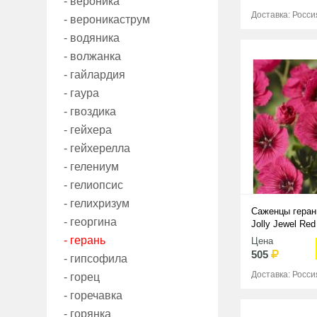
- вероника
Доставка: Росси
- вероникаструм
- водяника
- волжанка
- гайлардия
- гаура
- гвоздика
- гейхера
- гейхерелла
- гелениум
- гелиопсис
- гелихризум
Саженцы геран
- георгина
Jolly Jewel Red
- герань
Цена
505
- гипсофила
Доставка: Росси
- горец
- горечавка
- горянка