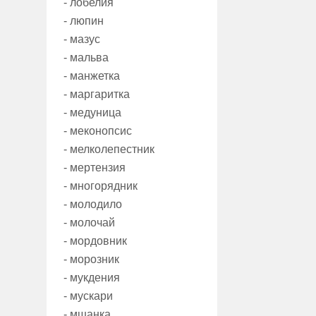
- лобелия
- люпин
- мазус
- мальва
- манжетка
- маргаритка
- медуница
- меконопсис
- мелколепестник
- мертензия
- многорядник
- молодило
- молочай
- мордовник
- морозник
- мукдения
- мускари
- мшанка