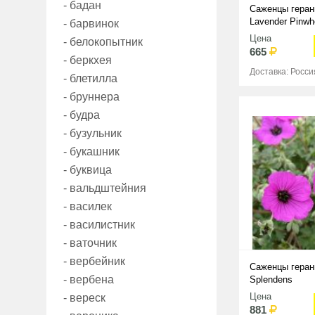
- бадан
Саженцы геран
Lavender Pinwh
- барвинок
Цена
- белокопытник
665
- беркхея
Доставка: Росси
- блетилла
- бруннера
- будра
- бузульник
- букашник
- буквица
- вальдштейния
- василек
- василистник
- ваточник
- вербейник
Саженцы геран
- вербена
Splendens
Цена
- вереск
881