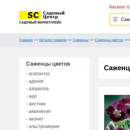
Каталог т
Саж
САДОВЫЙ МАРКЕТПЛЕЙС
Главная
Каталог товаров
Саженцы
Саженцы цветов
Саженцы цветов
Саженц
- агапантус
- адонис
- азорелла
- аир
- аистник
- аквилегия
- аконит
- альстромерия