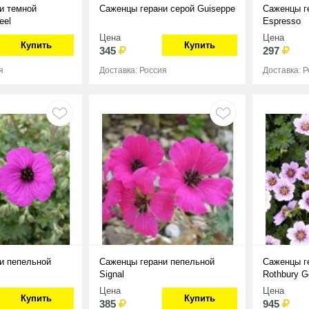
и темной
Саженцы герани серой Guiseppe
Саженцы г
eel
Espresso
Цена
Цена
Купить
Купить
345
297
я
Доставка: Россия
Доставка: 
и пепельной
Саженцы герани пепельной
Саженцы г
Signal
Rothbury 
Цена
Цена
Купить
Купить
385
945