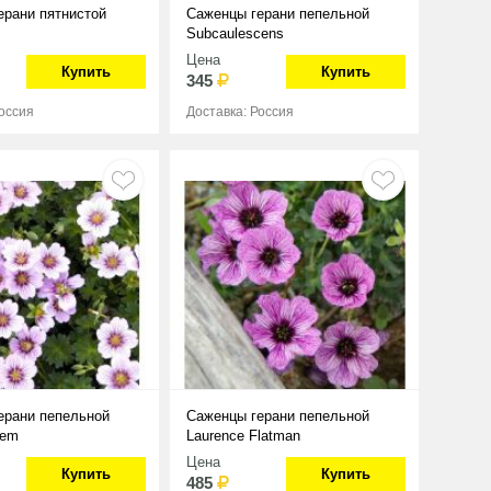
ерани пятнистой
Саженцы герани пепельной
Subcaulescens
Цена
Купить
Купить
345
Россия
Доставка: Россия
ерани пепельной
Саженцы герани пепельной
Gem
Laurence Flatman
Цена
Купить
Купить
485