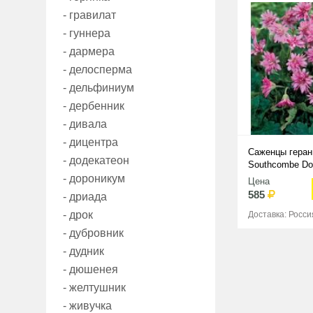
- гравилат
- гуннера
- дармера
- делосперма
- дельфиниум
- дербенник
- дивала
- дицентра
Саженцы геран
- додекатеон
Southcombe Do
- дороникум
Цена
585
- дриада
- дрок
Доставка: Росси
- дубровник
- дудник
- дюшенея
- желтушник
- живучка