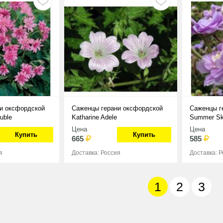
и оксфордской
Саженцы герани оксфордской
Саженцы г
uble
Katharine Adele
Summer Sk
Цена
Цена
Купить
Купить
665
585
я
Доставка: Россия
Доставка: 
1
2
3