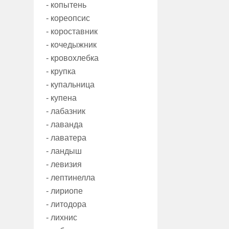
- копытень
- кореопсис
- короставник
- кочедыжник
- кровохлебка
- крупка
- купальница
- купена
- лабазник
- лаванда
- лаватера
- ландыш
- левизия
- лептинелла
- лириопе
- литодора
- лихнис