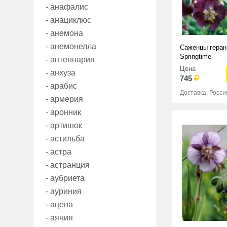
- анафалис
- анациклюс
- анемона
- анемонелла
Саженцы геран
Springtime
- антеннария
Цена
- анхуза
745
- арабис
Доставка: Росси
- армерия
- аронник
- артишок
- астильба
- астра
- астранция
- аубриета
- ауриния
- ацена
- аяния