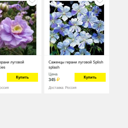
ерани луговой
Саженцы герани луговой Splish
ies
splash
Цена
Купить
Купить
345
Россия
Доставка: Россия