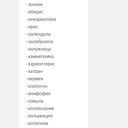
- зопник
- иберис
- инкарвиллея
- ирис
- календула
- калибрахоа
- калужница
- камнеломка
- кариоптерис
- катран
- кермек
- клопогон
- книфофия
- ковыль
- колокольчик
- кольквиция
- колючник