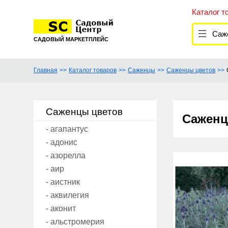
Каталог т
Сажен
САДОВЫЙ МАРКЕТПЛЕЙС
Главная
Каталог товаров
Саженцы
Саженцы цветов
Саженцы цветов
Саженц
- агапантус
- адонис
- азорелла
- аир
- аистник
- аквилегия
- аконит
- альстромерия