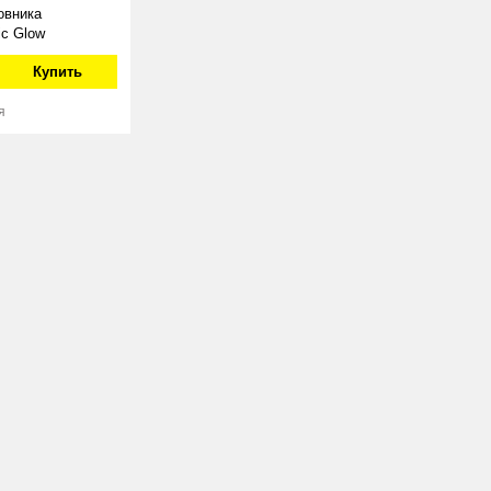
овника
ic Glow
Купить
я