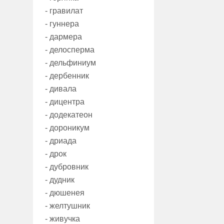
- гравилат
- гуннера
- дармера
- делосперма
- дельфиниум
- дербенник
- дивала
- дицентра
- додекатеон
- дороникум
- дриада
- дрок
- дубровник
- дудник
- дюшенея
- желтушник
- живучка