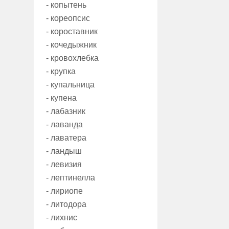
- копытень
- кореопсис
- короставник
- кочедыжник
- кровохлебка
- крупка
- купальница
- купена
- лабазник
- лаванда
- лаватера
- ландыш
- левизия
- лептинелла
- лириопе
- литодора
- лихнис