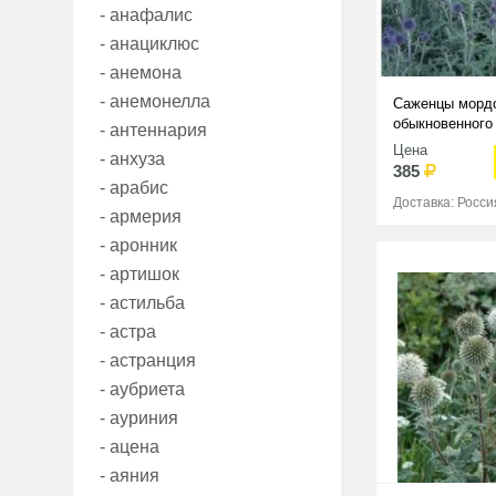
- анафалис
- анациклюс
- анемона
- анемонелла
Саженцы морд
обыкновенного 
- антеннария
Цена
- анхуза
385
- арабис
Доставка: Росси
- армерия
- аронник
- артишок
- астильба
- астра
- астранция
- аубриета
- ауриния
- ацена
- аяния