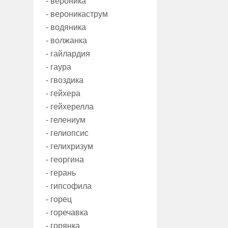
- вероника
- вероникаструм
- водяника
- волжанка
- гайлардия
- гаура
- гвоздика
- гейхера
- гейхерелла
- гелениум
- гелиопсис
- гелихризум
- георгина
- герань
- гипсофила
- горец
- горечавка
- горянка