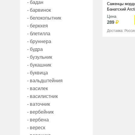
- бадан
Саженцы морд
Банатский Arct
- барвинок
Цена
- белокопытник
289
- беркхея
Доставка: Росси
- блетилла
- бруннера
- будра
- бузульник
- букашник
- буквица
- вальдштейния
- василек
- василистник
- ваточник
- вербейник
- вербена
- вереск