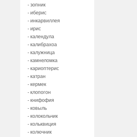
- зопник
- иберис
- инкарвиллея
- ирис
- календула
- калибрахоа
- калужница
- камнеломка
- кариоптерис
- катран
- кермек
- клопогон
- книфофия
- ковыль
- колокольчик
- кольквиция
- колючник