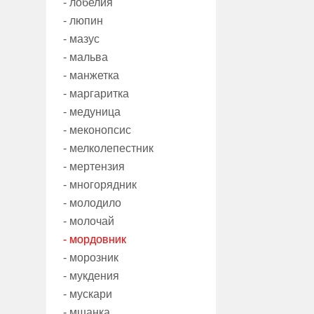
- лобелия
- люпин
- мазус
- мальва
- манжетка
- маргаритка
- медуница
- меконопсис
- мелколепестник
- мертензия
- многорядник
- молодило
- молочай
- мордовник
- морозник
- мукдения
- мускари
- мшанка