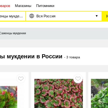
оваров
Магазины
Питомники
нцы мукдении
Вся Россия
Саженцы мукдении
ы мукдении в России
- 3 товара