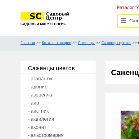
Каталог т
Саже
САДОВЫЙ МАРКЕТПЛЕЙС
Главная
Каталог товаров
Саженцы
Саженцы цветов
Саженцы цветов
Саженц
- агапантус
- адонис
- азорелла
- аир
- аистник
- аквилегия
- аконит
- альстромерия