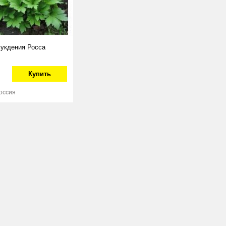
укдения Росса
Купить
Россия