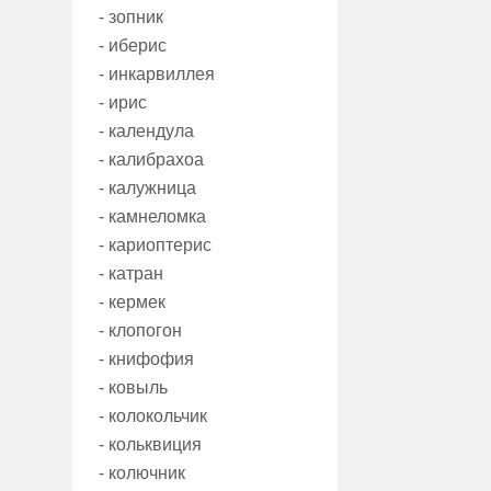
- зопник
- иберис
- инкарвиллея
- ирис
- календула
- калибрахоа
- калужница
- камнеломка
- кариоптерис
- катран
- кермек
- клопогон
- книфофия
- ковыль
- колокольчик
- кольквиция
- колючник