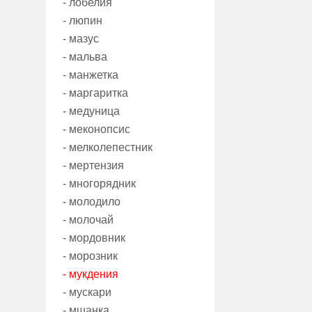
- лобелия
- люпин
- мазус
- мальва
- манжетка
- маргаритка
- медуница
- меконопсис
- мелколепестник
- мертензия
- многорядник
- молодило
- молочай
- мордовник
- морозник
- мукдения
- мускари
- мшанка