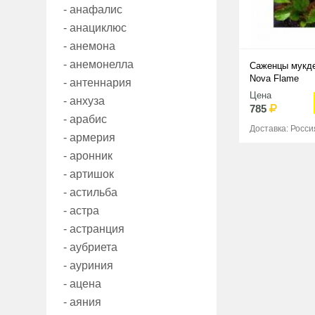
- анафалис
- анациклюс
- анемона
- анемонелла
Саженцы мукде
Nova Flame
- антеннария
Цена
- анхуза
785
- арабис
Доставка: Росси
- армерия
- аронник
- артишок
- астильба
- астра
- астранция
- аубриета
- ауриния
- ацена
- аяния