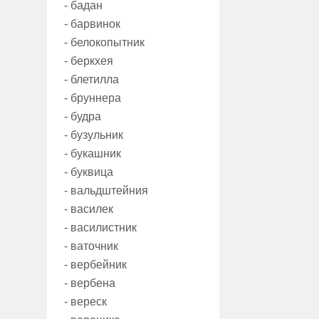
- бадан
- барвинок
- белокопытник
- беркхея
- блетилла
- бруннера
- будра
- бузульник
- букашник
- буквица
- вальдштейния
- василек
- василистник
- ваточник
- вербейник
- вербена
- вереск