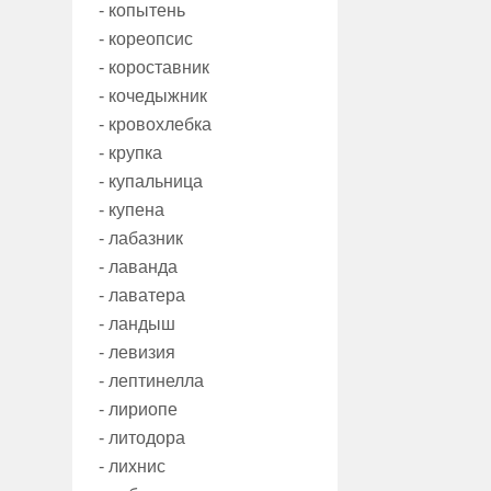
- копытень
- кореопсис
- короставник
- кочедыжник
- кровохлебка
- крупка
- купальница
- купена
- лабазник
- лаванда
- лаватера
- ландыш
- левизия
- лептинелла
- лириопе
- литодора
- лихнис