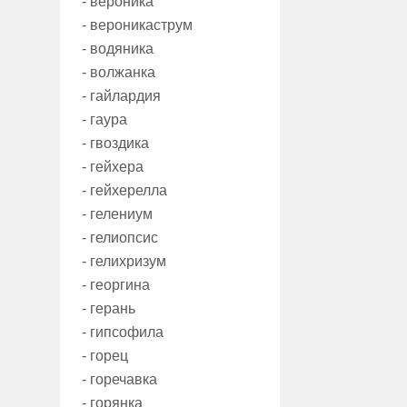
- вероника
- вероникаструм
- водяника
- волжанка
- гайлардия
- гаура
- гвоздика
- гейхера
- гейхерелла
- гелениум
- гелиопсис
- гелихризум
- георгина
- герань
- гипсофила
- горец
- горечавка
- горянка