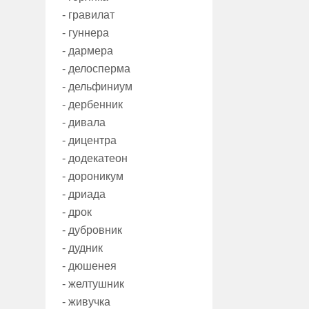
- гравилат
- гуннера
- дармера
- делосперма
- дельфиниум
- дербенник
- дивала
- дицентра
- додекатеон
- дороникум
- дриада
- дрок
- дубровник
- дудник
- дюшенея
- желтушник
- живучка