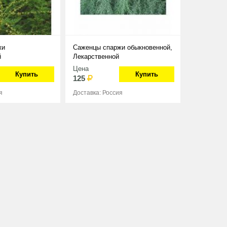
жи
Саженцы спаржи обыкновенной,
й
Лекарственной
Цена
Купить
Купить
125
я
Доставка: Россия