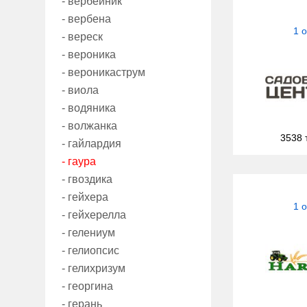
- вербейник
- вербена
1 
- вереск
- вероника
- вероникаструм
- виола
- водяника
- волжанка
3538 
- гайлардия
- гаура
- гвоздика
- гейхера
1 
- гейхерелла
- гелениум
- гелиопсис
- гелихризум
- георгина
- герань