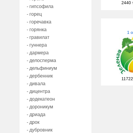
2440 
- гипсофила
- горец
- горечавка
- горянка
1 
- гравилат
- гуннера
- дармера
- делосперма
- дельфиниум
- дербенник
11722
- дивала
- дицентра
- додекатеон
- дороникум
- дриада
- дрок
- дубровник