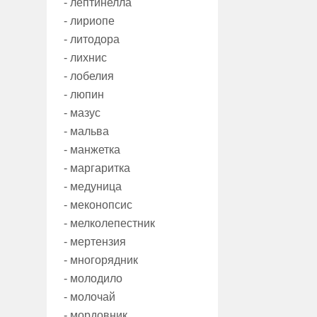
- лептинелла
- лириопе
- литодора
- лихнис
- лобелия
- люпин
- мазус
- мальва
- манжетка
- маргаритка
- медуница
- меконопсис
- мелколепестник
- мертензия
- многорядник
- молодило
- молочай
- мордовник