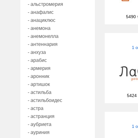
- альстромерия
- анафалис
5490 
- анациклюс
- анемона
- анемонелла
- антеннария
1 
- анхуза
- арабис
- армерия
- аронник
- артишок
- астильба
5424
- астильбоидес
- астра
- астранция
- аубриета
1 
- ауриния