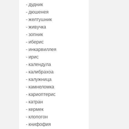
- дудник
- дюшенея
- желтушник
- живучка
- зопник
- иберис
- инкарвиллея
- ирис
- календула
- калибрахоа
- калужница
- камнеломка
- кариоптерис
- катран
- кермек
- клопогон
- книфофия