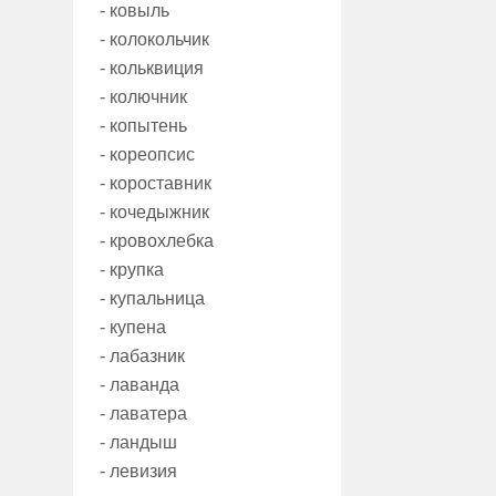
- ковыль
- колокольчик
- кольквиция
- колючник
- копытень
- кореопсис
- короставник
- кочедыжник
- кровохлебка
- крупка
- купальница
- купена
- лабазник
- лаванда
- лаватера
- ландыш
- левизия