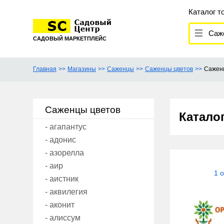
Каталог т
Саж
САДОВЫЙ МАРКЕТПЛЕЙС
Главная
Магазины
Саженцы
Саженцы цветов
Сажен
Саженцы цветов
Катало
- агапантус
- адонис
- азорелла
- аир
1 
- аистник
- аквилегия
- аконит
- алиссум