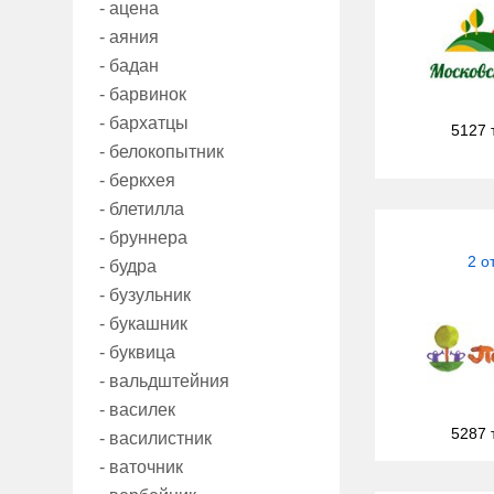
- ацена
- аяния
- бадан
- барвинок
- бархатцы
5127 
- белокопытник
- беркхея
- блетилла
- бруннера
2 о
- будра
- бузульник
- букашник
- буквица
- вальдштейния
- василек
5287 
- василистник
- ваточник