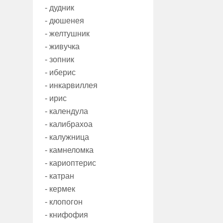
- дудник
- дюшенея
- желтушник
- живучка
- зопник
- иберис
- инкарвиллея
- ирис
- календула
- калибрахоа
- калужница
- камнеломка
- кариоптерис
- катран
- кермек
- клопогон
- книфофия