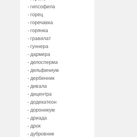
- гипсофила
- горец
- горечавка
- горянка
- гравилат
- гуннера
- дармера
- делосперма
- дельфиниум
- дербенник
- дивала
- дицентра
- додекатеон
- дороникум
- дриада
- дрок
- дубровник