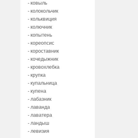
- ковыль
- колокольчик
- кольквиция
- колючник
- копытень
- кореопсис
- короставник
- кочедыжник
- кровохлебка
- крупка
- купальница
- купена
- лабазник
- лаванда
- лаватера
- ландыш
- левизия