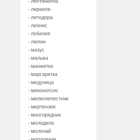
- лептинелла
- лириопе
- литодора
- лихнис
- лобелия
- люпин
- мазус
- мальва
- манжетка
- маргаритка
- медуница
- меконопсис
- мелколепестник
- мертензия
- многорядник
- молодило
- молочай
- мордовник