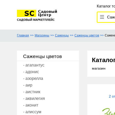
Каталог т
Саже
САДОВЫЙ МАРКЕТПЛЕЙС
Главная
Магазины
Саженцы
Саженцы цветов
Сажен
Саженцы цветов
Катало
- агапантус
магазин
- адонис
- азорелла
- аир
- аистник
2 о
- аквилегия
- аконит
- алиссум