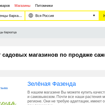
оваров
Магазины
Питомники
нцы бархатца
Вся Россия
цы бархатца
г садовых магазинов по продаже саж
Зелёная Фазенда
тзыва
В нашем магазине Вы можете купить качес
и самовывозом. Почти все наши растения
регионе. Они не требую адаптации, имеют 