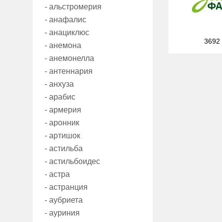
- альстромерия
- анафалис
- анациклюс
3692
- анемона
- анемонелла
- антеннария
- анхуза
- арабис
- армерия
- аронник
- артишок
- астильба
- астильбоидес
- астра
- астранция
- аубриета
- ауриния