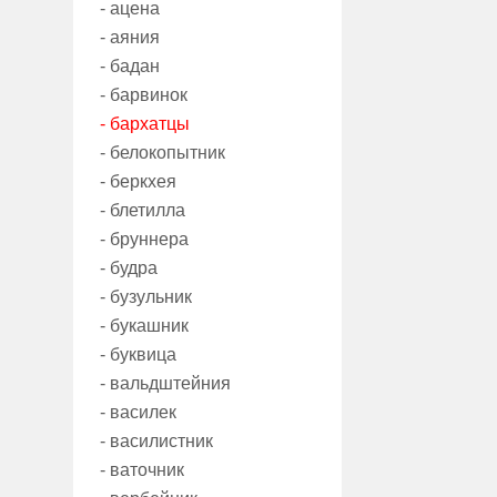
- ацена
- аяния
- бадан
- барвинок
- бархатцы
- белокопытник
- беркхея
- блетилла
- бруннера
- будра
- бузульник
- букашник
- буквица
- вальдштейния
- василек
- василистник
- ваточник