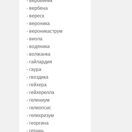
- вербейник
- вербена
- вереск
- вероника
- вероникаструм
- виола
- водяника
- волжанка
- гайлардия
- гаура
- гвоздика
- гейхера
- гейхерелла
- гелениум
- гелиопсис
- гелихризум
- георгина
- герань