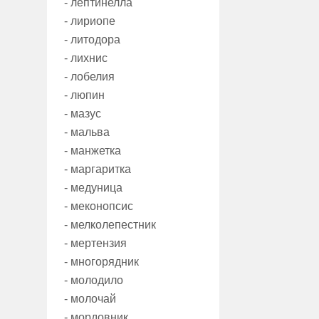
- лептинелла
- лириопе
- литодора
- лихнис
- лобелия
- люпин
- мазус
- мальва
- манжетка
- маргаритка
- медуница
- меконопсис
- мелколепестник
- мертензия
- многорядник
- молодило
- молочай
- мордовник