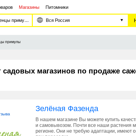
оваров
Магазины
Питомники
нцы примулы
Вся Россия
цы примулы
г садовых магазинов по продаже са
Зелёная Фазенда
тзыва
В нашем магазине Вы можете купить качес
и самовывозом. Почти все наши растения
регионе. Они не требую адаптации, имеют 