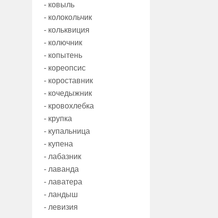
- ковыль
- колокольчик
- кольквиция
- колючник
- копытень
- кореопсис
- короставник
- кочедыжник
- кровохлебка
- крупка
- купальница
- купена
- лабазник
- лаванда
- лаватера
- ландыш
- левизия