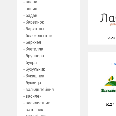
- ацена
- аяния
- бадан
- барвинок
- бархатцы
- белокопытник
5424
- беркхея
- блетилла
- бруннера
- будра
1 
- бузульник
- букашник
- буквица
- вальдштейния
- василек
- василистник
5127 
- ваточник