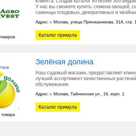
клиента. Создав каталог из более 300 видо
У нас вы сможете купить: семена овощей, с
саженцы плодовых, декоративных и хвойны
Адрес: г. Москва, улица Прянишникова, 31А, стр. 
Каталог примула
товаров
Зелёная долина
отзыв
Наш садовый магазин, предоставляет клиен
лучший ассортимент качественных растений
обслуживание.
Адрес: г. Москва, Тайнинская ул., 16, корп. 1
Каталог примула
 товара