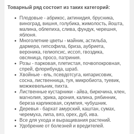
Товарный ряд состоит из таких категорий:
Плодовые - абрикос, актинидия, брусника,
виноград, вишня, голубика, жимолость, йошта,
малина, облепиха, слива, фундук, черешня,
яблоня.
Многолетние цветы - майник, астильба,
дармера, гипсофила, бриза, аубриета,
вероника, гелиопсис, иссоп, гвоздика,
овсяница, просо, патриния.
Розы - парковая, плетистая, почвопокровная,
спрей, флорибунда, шраб.
Хвойные - ель, псевдотсуга, кипарисовик,
сосна, лиственница, туя, микробиота, туевик,
можжевельник, пихта.
Лиственные кустарники - айва, бирючина, клен,
магнолия, эрика, арония, калина, рябинник,
береза карликовая, скумпия, чубушник.
Деревья - бархат амурский, каштан, сумах,
черемуха, липа, вяз, орех, дуб, ива.
Все для ухода и выращивания растений.
Удобрение от болезней и вредителей.