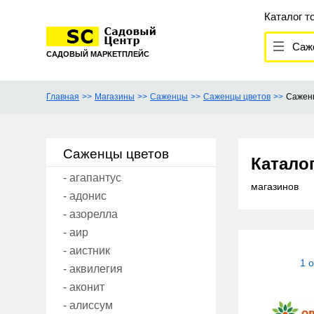
Каталог т
Саж
САДОВЫЙ МАРКЕТПЛЕЙС
Главная
Магазины
Саженцы
Саженцы цветов
Сажен
Саженцы цветов
Катало
- агапантус
магазинов
- адонис
- азорелла
- аир
- аистник
1 
- аквилегия
- аконит
- алиссум