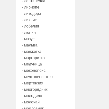
- лептинелла
- лириопе
- литодора
- лихнис
- лобелия
- люпин
- мазус
- мальва
- манжетка
- маргаритка
- медуница
- меконопсис
- мелколепестник
- мертензия
- многорядник
- молодило
- молочай
- мордовник