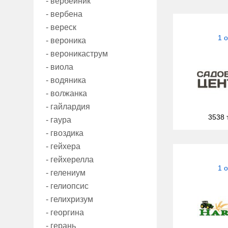
- вербейник
- вербена
- вереск
1 
- вероника
- вероникаструм
- виола
- водяника
- волжанка
- гайлардия
3538 
- гаура
- гвоздика
- гейхера
- гейхерелла
1 
- гелениум
- гелиопсис
- гелихризум
- георгина
- герань