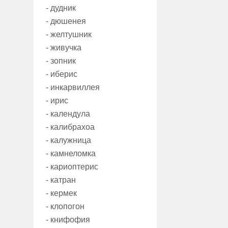
- дудник
- дюшенея
- желтушник
- живучка
- зопник
- иберис
- инкарвиллея
- ирис
- календула
- калибрахоа
- калужница
- камнеломка
- кариоптерис
- катран
- кермек
- клопогон
- книфофия