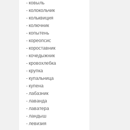
- ковыль
- колокольчик
- кольквиция
- колючник
- копытень
- кореопсис
- короставник
- кочедыжник
- кровохлебка
- крупка
- купальница
- купена
- лабазник
- лаванда
- лаватера
- ландыш
- левизия