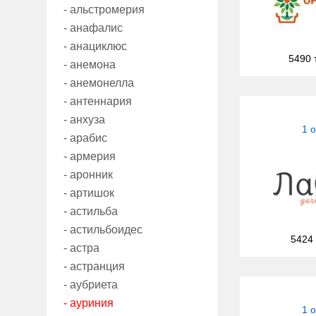
- альстромерия
- анафалис
- анациклюс
5490 
- анемона
- анемонелла
- антеннария
- анхуза
1 
- арабис
- армерия
- аронник
- артишок
- астильба
- астильбоидес
5424
- астра
- астранция
- аубриета
- ауриния
1 