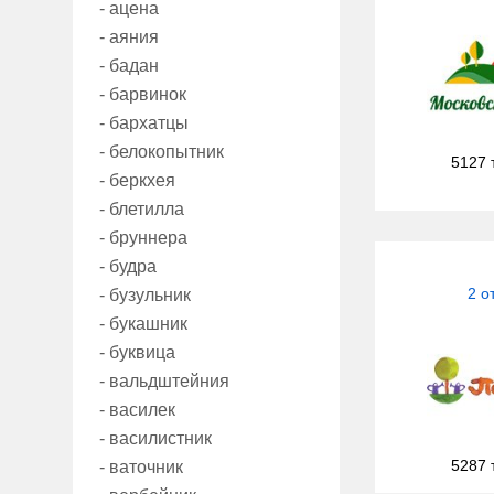
- ацена
- аяния
- бадан
- барвинок
- бархатцы
- белокопытник
5127 
- беркхея
- блетилла
- бруннера
- будра
2 о
- бузульник
- букашник
- буквица
- вальдштейния
- василек
- василистник
5287 
- ваточник