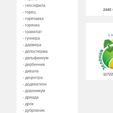
- гипсофила
2440 
- горец
- горечавка
- горянка
- гравилат
1 
- гуннера
- дармера
- делосперма
- дельфиниум
- дербенник
- дивала
11722
- дицентра
- додекатеон
- дороникум
- дриада
- дрок
- дубровник