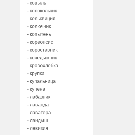
- ковыль
- колокольчик
- кольквиция
- колючник
- копытень
- кореопсис
- короставник
- кочедыжник
- кровохлебка
- крупка
- купальница
- купена
- лабазник
- лаванда
- лаватера
- ландыш
- левизия