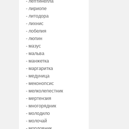
- лептинелла
- лириопе
- литодора
- лихнис
- лобелия
- люпин
- мазус
- мальва
- манжетка
- маргаритка
- медуница
- меконопсис
- мелколепестник
- мертензия
- многорядник
- молодило
- молочай
- мордовник