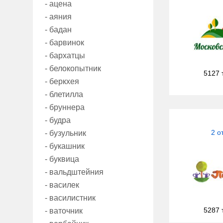
- ацена
- аяния
- бадан
- барвинок
- бархатцы
- белокопытник
5127 
- беркхея
- блетилла
- бруннера
- будра
2 о
- бузульник
- букашник
- буквица
- вальдштейния
- василек
- василистник
5287 
- ваточник