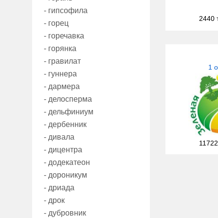
- гипсофила
2440 
- горец
- горечавка
- горянка
- гравилат
1 
- гуннера
- дармера
- делосперма
- дельфиниум
- дербенник
- дивала
11722
- дицентра
- додекатеон
- дороникум
- дриада
- дрок
- дубровник