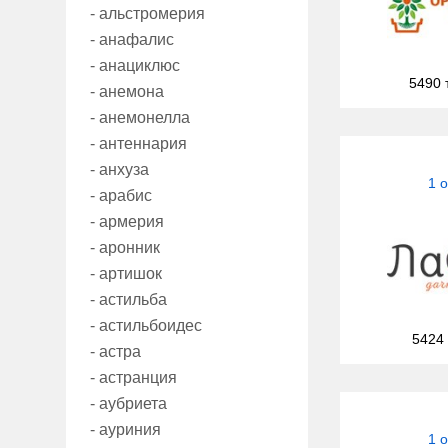
- альстромерия
- анафалис
- анациклюс
5490 
- анемона
- анемонелла
- антеннария
- анхуза
1 
- арабис
- армерия
- аронник
- артишок
- астильба
- астильбоидес
5424
- астра
- астранция
- аубриета
- ауриния
1 