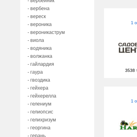
- вербейник
- вербена
- вереск
1 
- вероника
- вероникаструм
- виола
- водяника
- волжанка
- гайлардия
3538 
- гаура
- гвоздика
- гейхера
- гейхерелла
1 
- гелениум
- гелиопсис
- гелихризум
- георгина
- герань