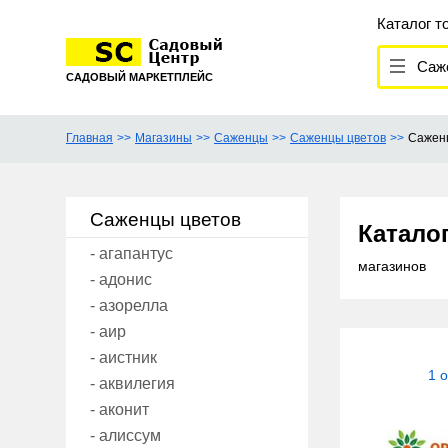
Каталог т
Саже
САДОВЫЙ МАРКЕТПЛЕЙС
Главная
Магазины
Саженцы
Саженцы цветов
Сажен
Саженцы цветов
Катало
- агапантус
магазинов
- адонис
- азорелла
- аир
- аистник
1 
- аквилегия
- аконит
- алиссум