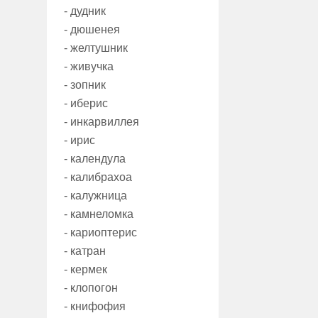
- дудник
- дюшенея
- желтушник
- живучка
- зопник
- иберис
- инкарвиллея
- ирис
- календула
- калибрахоа
- калужница
- камнеломка
- кариоптерис
- катран
- кермек
- клопогон
- книфофия