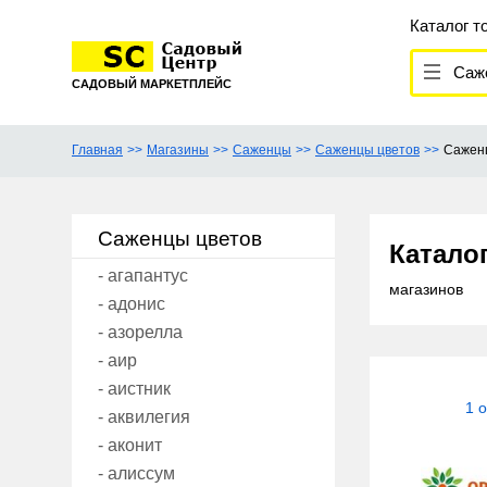
Каталог т
Саже
САДОВЫЙ МАРКЕТПЛЕЙС
Главная
Магазины
Саженцы
Саженцы цветов
Сажен
Саженцы цветов
Катало
- агапантус
магазинов
- адонис
- азорелла
- аир
- аистник
1 
- аквилегия
- аконит
- алиссум