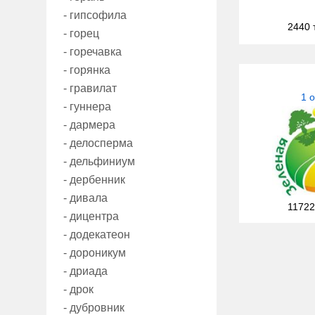
- гипсофила
2440 
- горец
- горечавка
- горянка
- гравилат
1 
- гуннера
- дармера
- делосперма
- дельфиниум
- дербенник
- дивала
11722
- дицентра
- додекатеон
- дороникум
- дриада
- дрок
- дубровник