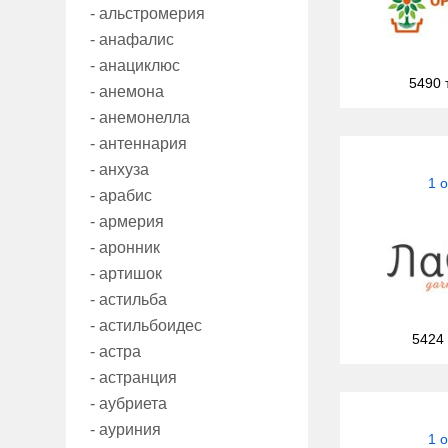
- альстромерия
- анафалис
- анациклюс
5490 
- анемона
- анемонелла
- антеннария
- анхуза
1 
- арабис
- армерия
- аронник
- артишок
- астильба
- астильбоидес
5424
- астра
- астранция
- аубриета
- ауриния
1 