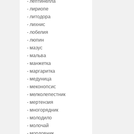
- лептинелла
- лириопе
- литодора
- лихнис
- лобелия
- люпин
- мазус
- мальва
- манжетка
- маргаритка
- медуница
- меконопсис
- мелколепестник
- мертензия
- многорядник
- молодило
- молочай
- мордовник