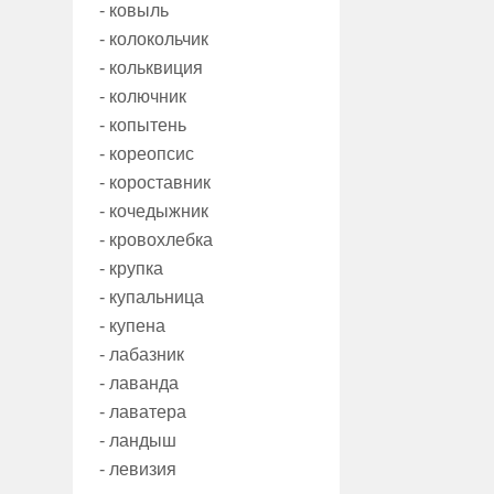
- ковыль
- колокольчик
- кольквиция
- колючник
- копытень
- кореопсис
- короставник
- кочедыжник
- кровохлебка
- крупка
- купальница
- купена
- лабазник
- лаванда
- лаватера
- ландыш
- левизия