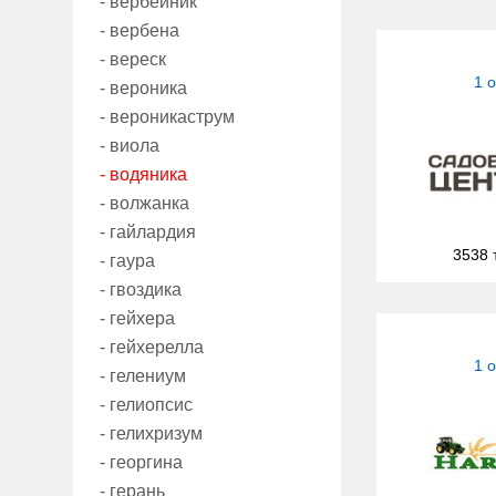
- вербейник
- вербена
- вереск
1 
- вероника
- вероникаструм
- виола
- водяника
- волжанка
- гайлардия
3538 
- гаура
- гвоздика
- гейхера
- гейхерелла
1 
- гелениум
- гелиопсис
- гелихризум
- георгина
- герань