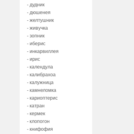
- дудник
- дюшенея
- желтушник
- живучка
- зопник
- иберис
- инкарвиллея
- ирис
- календула
- калибрахоа
- калужница
- камнеломка
- кариоптерис
- катран
- кермек
- клопогон
- книфофия