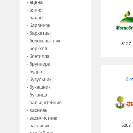
- ацена
- аяния
- бадан
- барвинок
- бархатцы
- белокопытник
5127 
- беркхея
- блетилла
- бруннера
- будра
2 о
- бузульник
- букашник
- буквица
- вальдштейния
- василек
- василистник
5287 
- ваточник