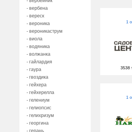
- вербейник
- вербена
- вереск
1 
- вероника
- вероникаструм
- виола
- водяника
- волжанка
- гайлардия
3538 
- гаура
- гвоздика
- гейхера
- гейхерелла
1 
- гелениум
- гелиопсис
- гелихризум
- георгина
- герань