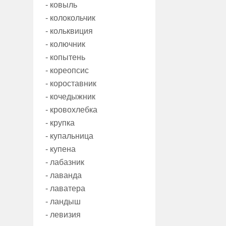
- ковыль
- колокольчик
- кольквиция
- колючник
- копытень
- кореопсис
- короставник
- кочедыжник
- кровохлебка
- крупка
- купальница
- купена
- лабазник
- лаванда
- лаватера
- ландыш
- левизия