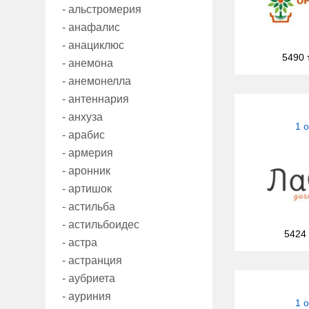
- альстромерия
- анафалис
- анациклюс
5490 
- анемона
- анемонелла
- антеннария
- анхуза
1 
- арабис
- армерия
- аронник
- артишок
- астильба
- астильбоидес
5424
- астра
- астранция
- аубриета
- ауриния
1 