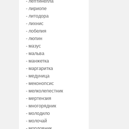
- лептинелла
- лириопе
- литодора
- лихнис
- лобелия
- люпин
- мазус
- мальва
- манжетка
- маргаритка
- медуница
- меконопсис
- мелколепестник
- мертензия
- многорядник
- молодило
- молочай
- мордовник