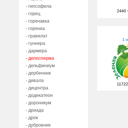
- гипсофила
2440 
- горец
- горечавка
- горянка
- гравилат
1 
- гуннера
- дармера
- делосперма
- дельфиниум
- дербенник
- дивала
11722
- дицентра
- додекатеон
- дороникум
- дриада
- дрок
- дубровник