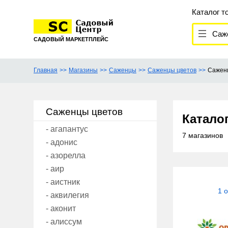
Каталог т
Сажен
САДОВЫЙ МАРКЕТПЛЕЙС
Главная
Магазины
Саженцы
Саженцы цветов
Сажен
Саженцы цветов
Катало
- агапантус
7 магазинов
- адонис
- азорелла
- аир
- аистник
1 
- аквилегия
- аконит
- алиссум