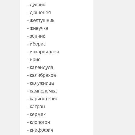
- дудник
- дюшенея
- желтушник
- живучка
- зопник
- иберис
- инкарвиллея
- ирис
- календула
- калибрахоа
- калужница
- камнеломка
- кариоптерис
- катран
- кермек
- клопогон
- книфофия