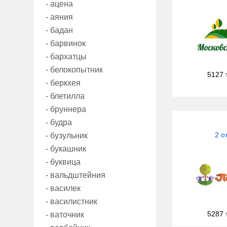
- ацена
- аяния
- бадан
- барвинок
- бархатцы
- белокопытник
5127 
- беркхея
- блетилла
- бруннера
- будра
2 о
- бузульник
- букашник
- буквица
- вальдштейния
- василек
- василистник
5287 
- ваточник