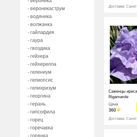
- вероника
Доставка: Санк
- вероникаструм
- водяника
- волжанка
- гайлардия
- гаура
- гвоздика
- гейхера
- гейхерелла
- гелениум
- гелиопсис
- гелихризум
Саженцы ириса
- георгина
Rigamarole
- герань
Цена
360
- гипсофила
Доставка: Санк
- горец
- горечавка
- горянка