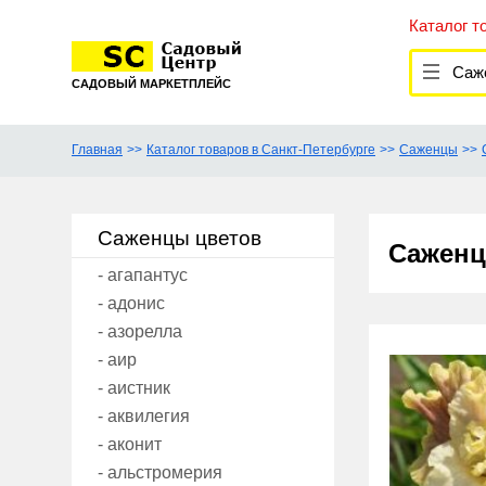
Каталог т
Саж
САДОВЫЙ МАРКЕТПЛЕЙС
Главная
Каталог товаров в Санкт-Петербурге
Саженцы
Саженцы цветов
Саженц
- агапантус
- адонис
- азорелла
- аир
- аистник
- аквилегия
- аконит
- альстромерия