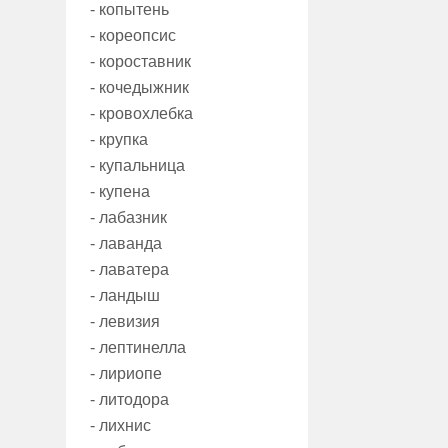
- копытень
- кореопсис
- короставник
- кочедыжник
- кровохлебка
- крупка
- купальница
- купена
- лабазник
- лаванда
- лаватера
- ландыш
- левизия
- лептинелла
- лириопе
- литодора
- лихнис