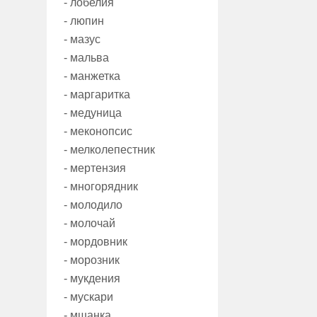
- лобелия
- люпин
- мазус
- мальва
- манжетка
- маргаритка
- медуница
- меконопсис
- мелколепестник
- мертензия
- многорядник
- молодило
- молочай
- мордовник
- морозник
- мукдения
- мускари
- мшанка