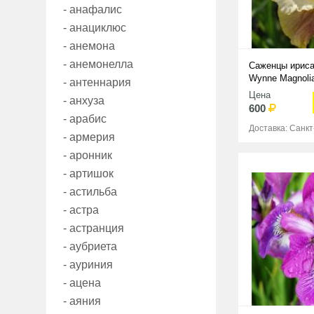
- анафалис
- анациклюс
- анемона
- анемонелла
Саженцы ириса
Wynne Magnoli
- антеннария
Цена
- анхуза
600
- арабис
Доставка: Санк
- армерия
- аронник
- артишок
- астильба
- астра
- астранция
- аубриета
- ауриния
- ацена
- аяния