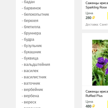
- бадан
Саженцы ириса
Sparkling Rose
- барвинок
Цена
- белокопытник
280
- беркхея
Доставка: Санк
- блетилла
- бруннера
- будра
- бузульник
- букашник
- буквица
- вальдштейния
- василек
- василистник
- ваточник
- вербейник
Саженцы ириса
- вербена
Ruffled Plus
Цена
- вереск
480