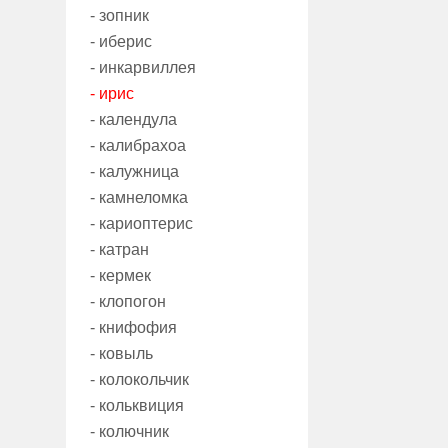
- зопник
- иберис
- инкарвиллея
- ирис
- календула
- калибрахоа
- калужница
- камнеломка
- кариоптерис
- катран
- кермек
- клопогон
- книфофия
- ковыль
- колокольчик
- кольквиция
- колючник