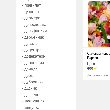
- гравилат
- гуннера
- дармера
- делосперма
- дельфиниум
- дербенник
- дивала
- дицентра
Саженцы ириса
- додекатеон
Paprikash
- дороникум
Цена
600
- дриада
- дрок
Доставка: Санк
- дубровник
- дудник
- дюшенея
- желтушник
- живучка