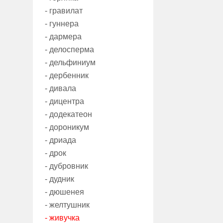
- гравилат
- гуннера
- дармера
- делосперма
- дельфиниум
- дербенник
- дивала
- дицентра
- додекатеон
- дороникум
- дриада
- дрок
- дубровник
- дудник
- дюшенея
- желтушник
- живучка