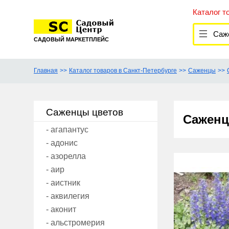
Каталог т
Саж
САДОВЫЙ МАРКЕТПЛЕЙС
Главная
Каталог товаров в Санкт-Петербурге
Саженцы
Саженцы цветов
Саженц
- агапантус
- адонис
- азорелла
- аир
- аистник
- аквилегия
- аконит
- альстромерия