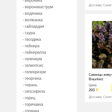
- вероника
Доставка: Санк
- вероникаструм
- водяника
- волжанка
- гайлардия
- гаура
- гвоздика
- гейхера
- гейхерелла
- гелениум
- гелиопсис
- гелихризум
Саженцы живуч
- георгина
Braunherz
- герань
Цена
203
- гипсофила
Доставка: Санк
- горец
- горечавка
- горянка