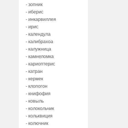
- зопник
- иберис
- инкарвиллея
- ирис
- календула
- калибрахоа
- калужница
- камнеломка
- кариоптерис
- катран
- кермек
- клопогон
- книфофия
- ковыль
- колокольчик
- кольквиция
- колючник