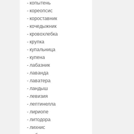
- копытень
- кореопсис
- короставник
- кочедыжник
- кровохлебка
- крупка
- купальница
- купена
- лабазник
- лаванда
- лаватера
- ландыш
- левизия
- лептинелла
- лириопе
- литодора
- лихнис