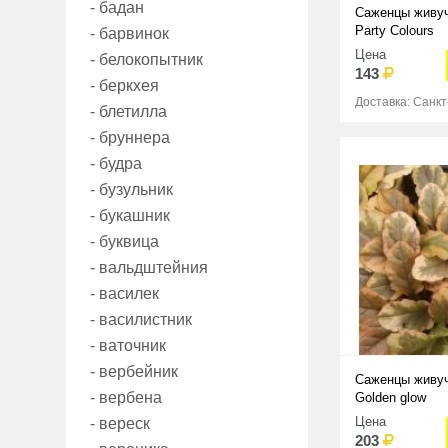
- бадан
Саженцы живуч
Party Colours
- барвинок
Цена
- белокопытник
143
- беркхея
Доставка: Санк
- блетилла
- бруннера
- будра
- бузульник
- букашник
- буквица
- вальдштейния
- василек
- василистник
- ваточник
- вербейник
Саженцы живуч
- вербена
Golden glow
Цена
- вереск
203