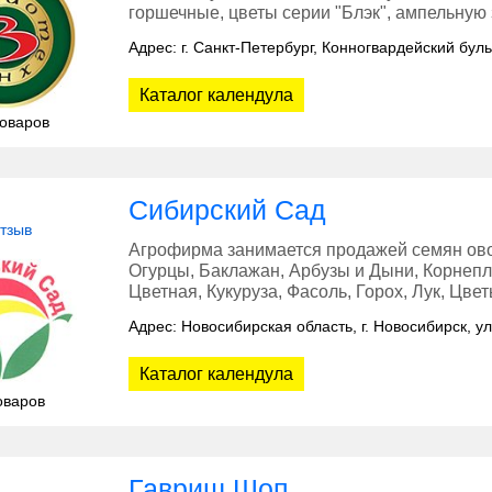
горшечные, цветы серии "Блэк", ампельную з
Адрес: г. Санкт-Петербург, Конногвардейский буль
Каталог календула
товаров
Сибирский Сад
отзыв
Агрофирма занимается продажей семян овощ
Огурцы, Баклажан, Арбузы и Дыни, Корнепло
Цветная, Кукуруза, Фасоль, Горох, Лук, Цве
Адрес: Новосибирская область, г. Новосибирск, у
Каталог календула
оваров
Гавриш Шоп