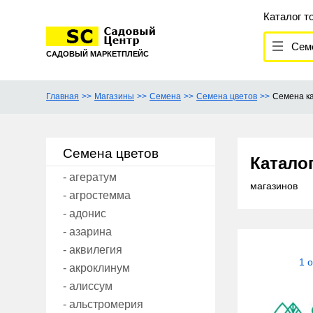
Каталог т
Семе
САДОВЫЙ МАРКЕТПЛЕЙС
Главная
Магазины
Семена
Семена цветов
Семена к
Семена цветов
Катало
- агератум
магазинов
- агростемма
- адонис
- азарина
- аквилегия
1 
- акроклинум
- алиссум
- альстромерия