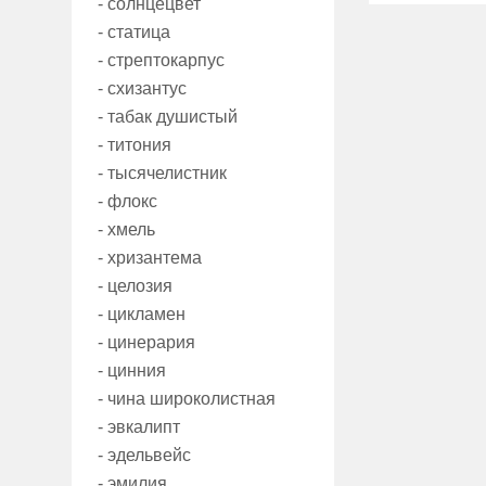
- солнцецвет
- статица
- стрептокарпус
- схизантус
- табак душистый
- титония
- тысячелистник
- флокс
- хмель
- хризантема
- целозия
- цикламен
- цинерария
- цинния
- чина широколистная
- эвкалипт
- эдельвейс
- эмилия