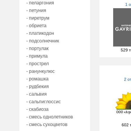
- пеларгония
1 
- петуния
- пиретрум
- обриета
- платикодон
- подсолнечник
- портулак
529 
- примула
- прострел
- ранункулюс
- ромашка
2 о
- рудбекия
- сальвия
- сальпиглоссис
- скабиоза
- смесь однолетников
- смесь сухоцветов
602 