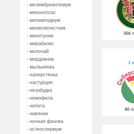
- мезембриантемум
- меконопсис
- меламподиум
- мелколепестник
356 
- минитуния
- мирабилис
- молочай
- мордовник
1 
- мыльнянка
- наперстянка
- настурция
- незабудка
- немофила
- непета
80 т
- нивяник
- ночная фиалка
- остеоспермум