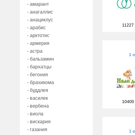
- амарант
- анагаллис
- анациклус
11227
- арабис
- арктотис
- армерия
- астра
1 
- бальзамин
- бархатцы
- бегония
- брахикома
- буддлея
- василек
10400
- вербена
- виола
- вискария
- газания
1 