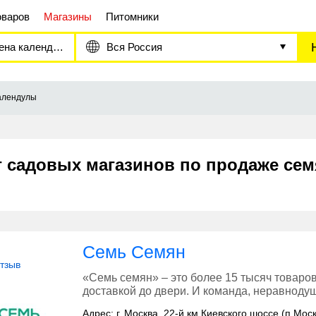
оваров
Магазины
Питомники
на календулы
Вся Россия
алендулы
г садовых магазинов по продаже се
Семь Семян
отзыв
«Семь семян» – это более 15 тысяч товаров
доставкой до двери. И команда, неравнодуш
Адрес: г. Москва, 22-й км Киевского шоссе (п.Мос