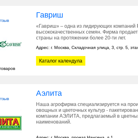
Гавриш
отзыв
«Гавриш» – одна из лидирующих компаний Р
высококачественных семян. Фирма продает 
страны на протяжении более 20-ти лет.
Адрес: г. Москва, Складочная улица, 3, стр. 5, э
Каталог календула
товаров
Аэлита
отзыв
Наша агрофирма специализируется на прои
овощных и цветочных культур - пакетирова
компании АЭЛИТА, предлагаемый в цветных
наименований.
Адрес: г. Москва, проезд Нансена, д.1