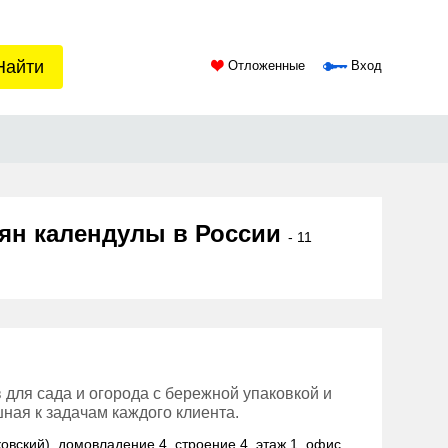
Найти
Отложенные
Вход
мян календулы в России
- 11
 для сада и огорода с бережной упаковкой и
ная к задачам каждого клиента.
ковский), домовладение 4, строение 4, этаж 1, офис