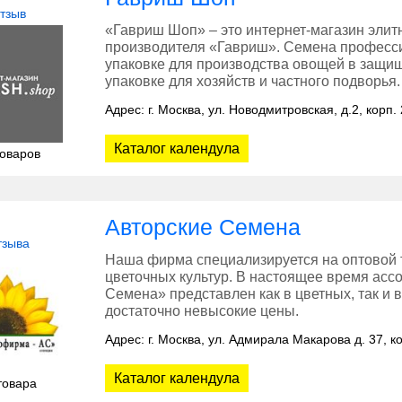
отзыв
«Гавриш Шоп» – это интернет-магазин элит
производителя «Гавриш». Семена професси
упаковке для производства овощей в защищ
упаковке для хозяйств и частного подворья.
Адрес: г. Москва, ул. Новодмитровская, д.2, корп. 
Каталог календула
товаров
Авторские Семена
тзыва
Наша фирма специализируется на оптовой 
цветочных культур. В настоящее время асс
Семена» представлен как в цветных, так и в
достаточно невысокие цены.
Адрес: г. Москва, ул. Адмирала Макарова д. 37, ко
Каталог календула
товара