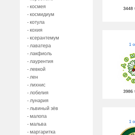
- космея
3448 
- космидиум
- котула
- кохия
- ксерантемум
1 
- лаватера
- лакфиоль
- лаурентия
- левкой
- лен
- лихнис
3986 
- лобелия
- лунария
- львиный зёв
- малопа
1 
- мальва
- маргаритка