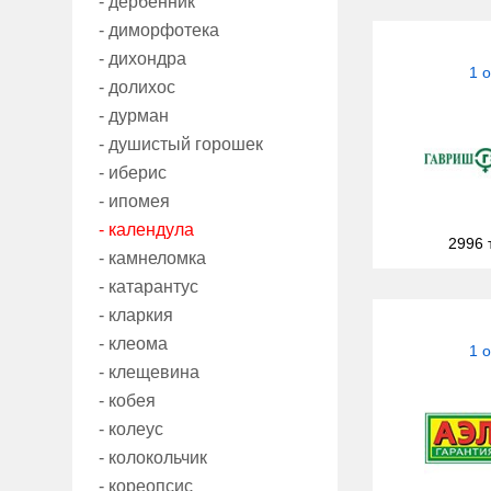
- дербенник
- диморфотека
- дихондра
1 
- долихос
- дурман
- душистый горошек
- иберис
- ипомея
- календула
2996 
- камнеломка
- катарантус
- кларкия
- клеома
1 
- клещевина
- кобея
- колеус
- колокольчик
- кореопсис