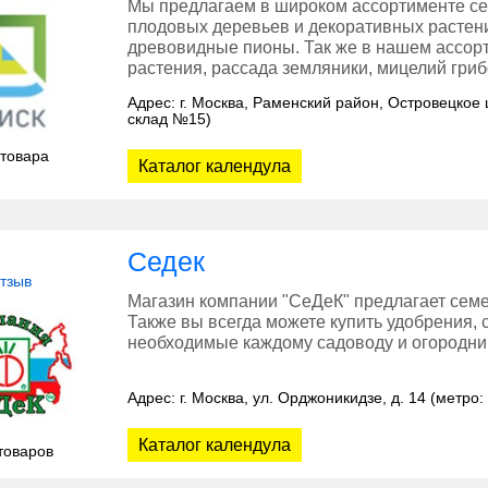
Мы предлагаем в широком ассортименте се
плодовых деревьев и декоративных растени
древовидные пионы. Так же в нашем ассор
растения, рассада земляники, мицелий гриб
Адрес: г. Москва, Раменский район, Островецкое 
склад №15)
 товара
Каталог календула
Седек
отзыв
Магазин компании "СеДеК" предлагает семе
Также вы всегда можете купить удобрения, 
необходимые каждому садоводу и огородник
Адрес: г. Москва, ул. Орджоникидзе, д. 14 (метро
Каталог календула
товаров