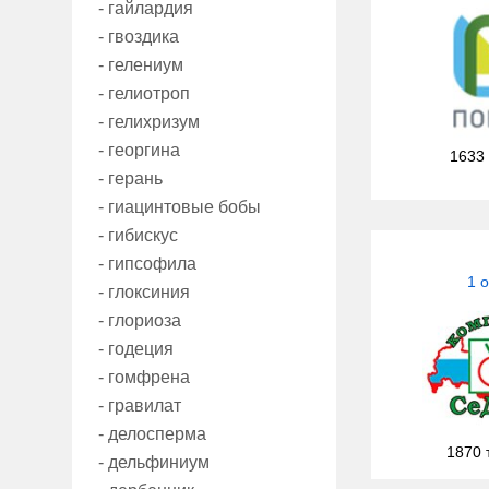
- гайлардия
- гвоздика
- гелениум
- гелиотроп
- гелихризум
- георгина
1633
- герань
- гиацинтовые бобы
- гибискус
- гипсофила
1 
- глоксиния
- глориоза
- годеция
- гомфрена
- гравилат
- делосперма
1870 
- дельфиниум