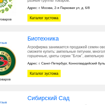
разные группы товаров.
Адрес: г. Москва, 2-я Парковая ул, д. 6/8
Каталог эустома
товаров
Биотехника
отзыв
Агрофирма занимается продажей семян овощ
сможете купить: ампельные петунии, многол
горшечные, цветы серии "Блэк", ампельную з
Адрес: г. Санкт-Петербург, Конногвардейский буль
Каталог эустома
товаров
Сибирский Сад
отзыв