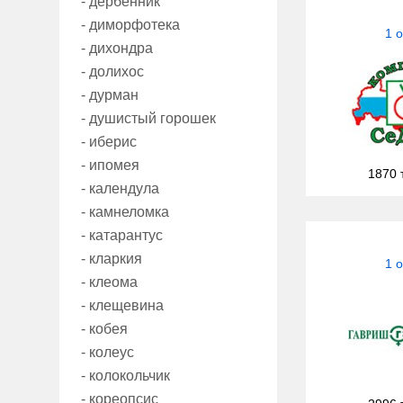
- дербенник
- диморфотека
1 
- дихондра
- долихос
- дурман
- душистый горошек
- иберис
- ипомея
1870 
- календула
- камнеломка
- катарантус
- кларкия
1 
- клеома
- клещевина
- кобея
- колеус
- колокольчик
- кореопсис