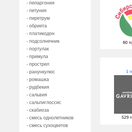
- пеларгония
- петуния
- пиретрум
- обриета
- платикодон
- подсолнечник
80 т
- портулак
- примула
- прострел
1 
- ранункулюс
- ромашка
- рудбекия
- сальвия
- сальпиглоссис
- скабиоза
529 
- смесь однолетников
- смесь сухоцветов