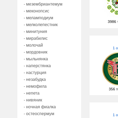
- мезембриантемум
- меконопсис
- меламподиум
3986 
- мелколепестник
- минитуния
- мирабилис
- молочай
1 
- мордовник
- мыльнянка
- наперстянка
- настурция
- незабудка
- немофила
356 
- непета
- нивяник
- ночная фиалка
- остеоспермум
1 