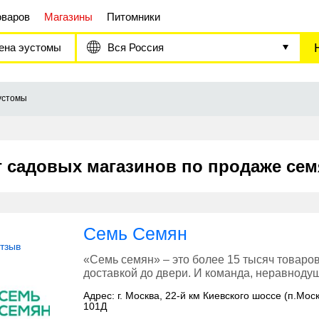
оваров
Магазины
Питомники
ена эустомы
Вся Россия
устомы
г садовых магазинов по продаже се
Семь Семян
отзыв
«Семь семян» – это более 15 тысяч товаров
доставкой до двери. И команда, неравнодуш
Адрес: г. Москва, 22-й км Киевского шоссе (п.Мос
101Д