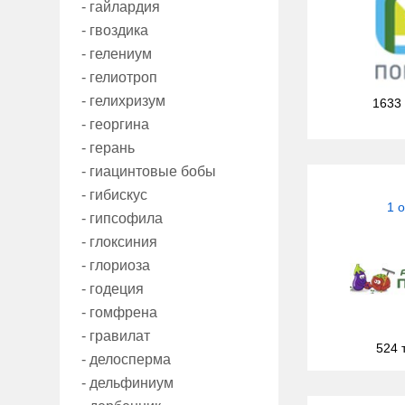
- гайлардия
- гвоздика
- гелениум
- гелиотроп
- гелихризум
1633
- георгина
- герань
- гиацинтовые бобы
- гибискус
1 
- гипсофила
- глоксиния
- глориоза
- годеция
- гомфрена
- гравилат
524 
- делосперма
- дельфиниум