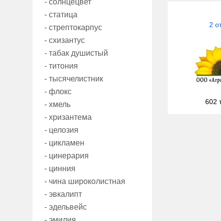
- солнцецвет
- статица
2 о
- стрептокарпус
- схизантус
- табак душистый
- титония
- тысячелистник
- флокс
602 
- хмель
- хризантема
- целозия
- цикламен
- цинерария
- цинния
- чина широколистная
- эвкалипт
- эдельвейс
- эмилия