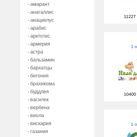
- амарант
- анагаллис
11227
- анациклус
- арабис
- арктотис
- армерия
1 
- астра
- бальзамин
- бархатцы
- бегония
- брахикома
- буддлея
10400
- василек
- вербена
- виола
- вискария
1 
- газания