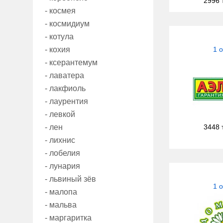
2996 
- космея
- космидиум
- котула
- кохия
1 
- ксерантемум
- лаватера
- лакфиоль
- лаурентия
- левкой
- лен
3448 
- лихнис
- лобелия
- лунария
- львиный зёв
1 
- малопа
- мальва
- маргаритка