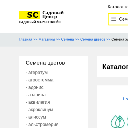
Каталог т
Сем
САДОВЫЙ МАРКЕТПЛЕЙС
Главная
Магазины
Семена
Семена цветов
Семена э
Семена цветов
Катало
- агератум
- агростемма
- адонис
- азарина
1 
- аквилегия
- акроклинум
- алиссум
- альстромерия