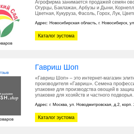
Агрофирма занимается продажей семян овощ
Огурцы, Баклажан, Арбузы и Дыни, Корнепло
Цветная, Кукуруза, Фасоль, Горох, Лук, Цве
Адрес: Новосибирская область, г. Новосибирск, у
Каталог эустома
оваров
Гавриш Шоп
отзыв
«Гавриш Шоп» – это интернет-магазин элит
производителя «Гавриш». Семена професси
упаковке для производства овощей в защищ
упаковке для хозяйств и частного подворья.
Адрес: г. Москва, ул. Новодмитровская, д.2, корп. 
Каталог эустома
товаров