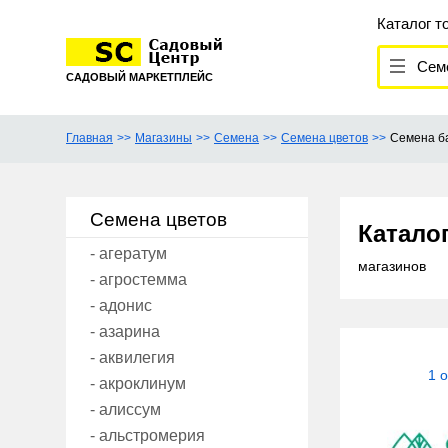
Каталог т
Семе
САДОВЫЙ МАРКЕТПЛЕЙС
Главная
Магазины
Семена
Семена цветов
Семена б
Семена цветов
Катало
- агератум
магазинов
- агростемма
- адонис
- азарина
- аквилегия
1 
- акроклинум
- алиссум
- альстромерия