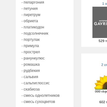
- пеларгония
1 
- петуния
- пиретрум
- обриета
- платикодон
- подсолнечник
- портулак
529 
- примула
- прострел
- ранункулюс
- ромашка
2 о
- рудбекия
- сальвия
- сальпиглоссис
- скабиоза
- смесь однолетников
- смесь сухоцветов
602 