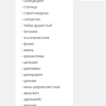
- солнцецвет
- статица
- стрептокарпус
- схизантус
- табак душистый
- титония
- тысячелистник
- флокс
- хмель
- хризантема
- целозия
- цикламен
- цинерария
- цинния
- чина широколистная
- эвкалипт
- эдельвейс
- эмилия