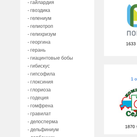
- гайлардия
- гвоздика
- гелениум
- гелиотроп
- гелихризум
- георгина
1633
- герань
- гиацинтовые бобы
- гибискус
- гипсофила
1 
- глоксиния
- глориоза
- годеция
- гомфрена
- гравилат
- делосперма
1870 
- дельфиниум