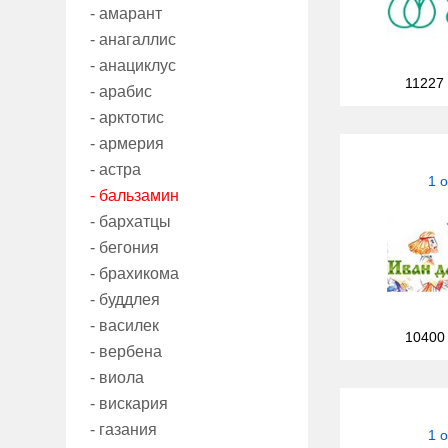
- амарант
- анагаллис
- анациклус
11227
- арабис
- арктотис
- армерия
- астра
1 
- бальзамин
- бархатцы
- бегония
- брахикома
- буддлея
- василек
10400
- вербена
- виола
- вискария
- газания
1 