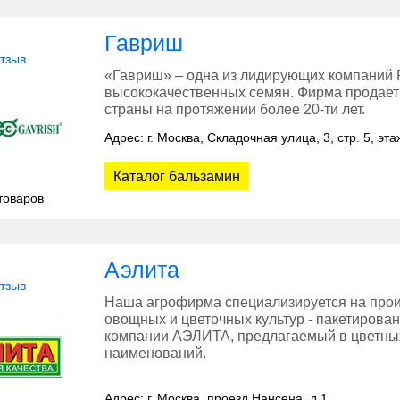
Гавриш
отзыв
«Гавриш» – одна из лидирующих компаний Р
высококачественных семян. Фирма продает 
страны на протяжении более 20-ти лет.
Адрес: г. Москва, Складочная улица, 3, стр. 5, э
Каталог бальзамин
товаров
Аэлита
отзыв
Наша агрофирма специализируется на прои
овощных и цветочных культур - пакетирова
компании АЭЛИТА, предлагаемый в цветных
наименований.
Адрес: г. Москва, проезд Нансена, д.1