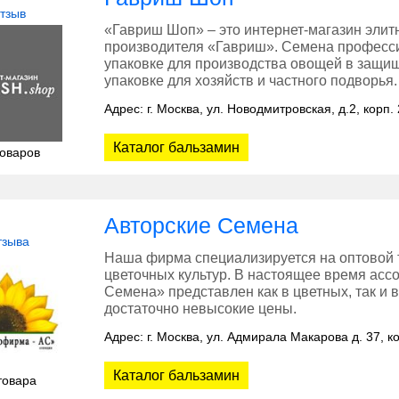
отзыв
«Гавриш Шоп» – это интернет-магазин элит
производителя «Гавриш». Семена професси
упаковке для производства овощей в защищ
упаковке для хозяйств и частного подворья.
Адрес: г. Москва, ул. Новодмитровская, д.2, корп. 
Каталог бальзамин
товаров
Авторские Семена
тзыва
Наша фирма специализируется на оптовой 
цветочных культур. В настоящее время асс
Семена» представлен как в цветных, так и в
достаточно невысокие цены.
Адрес: г. Москва, ул. Адмирала Макарова д. 37, ко
Каталог бальзамин
товара