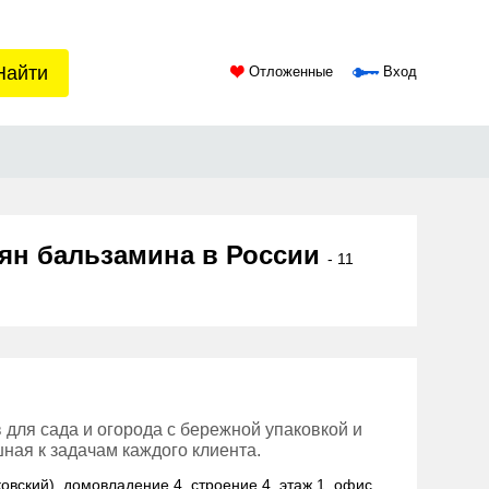
Найти
Отложенные
Вход
мян бальзамина в России
- 11
 для сада и огорода с бережной упаковкой и
ная к задачам каждого клиента.
ковский), домовладение 4, строение 4, этаж 1, офис