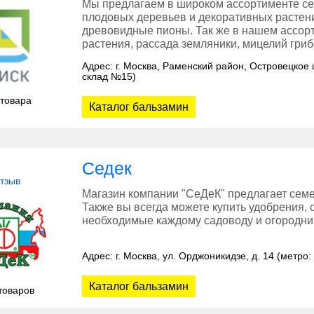
Мы предлагаем в широком ассортименте се
плодовых деревьев и декоративных растени
древовидные пионы. Так же в нашем ассор
растения, рассада земляники, мицелий гриб
Адрес: г. Москва, Раменский район, Островецкое 
склад №15)
 товара
Каталог бальзамин
Седек
отзыв
Магазин компании "СеДеК" предлагает семе
Также вы всегда можете купить удобрения, 
необходимые каждому садоводу и огородник
Адрес: г. Москва, ул. Орджоникидзе, д. 14 (метро
Каталог бальзамин
товаров