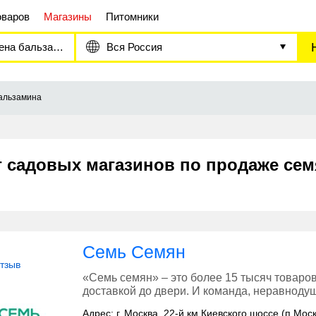
оваров
Магазины
Питомники
на бальзамина
Вся Россия
альзамина
г садовых магазинов по продаже се
Семь Семян
отзыв
«Семь семян» – это более 15 тысяч товаров
доставкой до двери. И команда, неравнодуш
Адрес: г. Москва, 22-й км Киевского шоссе (п.Мос