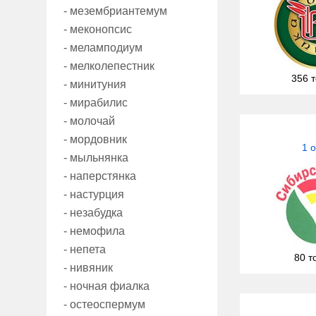
- мезембриантемум
- меконопсис
- меламподиум
- мелколепестник
356 
- минитуния
- мирабилис
- молочай
- мордовник
1 
- мыльнянка
- наперстянка
- настурция
- незабудка
- немофила
- непета
80 т
- нивяник
- ночная фиалка
- остеоспермум