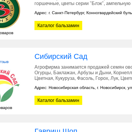
горшечные, цветы серии "Блэк", ампельную з
Адрес: г. Санкт-Петербург, Конногвардейский буль
Каталог бальзамин
товаров
Сибирский Сад
отзыв
Агрофирма занимается продажей семян овощ
Огурцы, Баклажан, Арбузы и Дыни, Корнепло
Цветная, Кукуруза, Фасоль, Горох, Лук, Цве
Адрес: Новосибирская область, г. Новосибирск, у
Каталог бальзамин
оваров
Гавриш Шоп