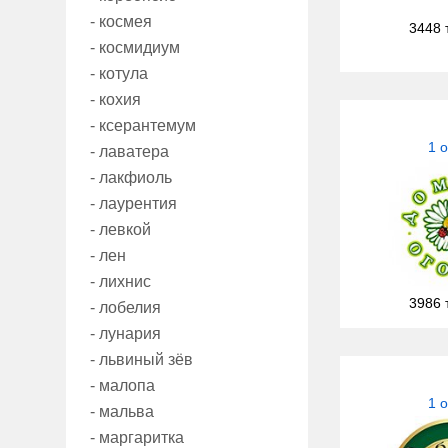
- космея
3448 
- космидиум
- котула
- кохия
- ксерантемум
1 
- лаватера
- лакфиоль
- лаурентия
- левкой
- лен
- лихнис
3986 
- лобелия
- лунария
- львиный зёв
- малопа
1 
- мальва
- маргаритка