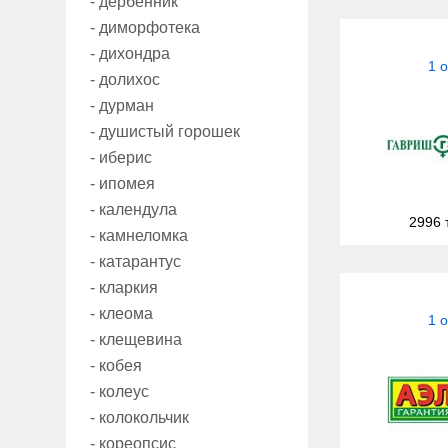
- дербенник
- диморфотека
- дихондра
1 
- долихос
- дурман
- душистый горошек
- иберис
- ипомея
- календула
2996 
- камнеломка
- катарантус
- кларкия
- клеома
1 
- клещевина
- кобея
- колеус
- колокольчик
- кореопсис