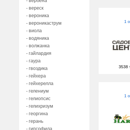
- вербена
- вереск
- вероника
1 
- вероникаструм
- виола
- водяника
- волжанка
- гайлардия
- гаура
3538 
- гвоздика
- гейхера
- гейхерелла
- гелениум
1 
- гелиопсис
- гелихризум
- георгина
- герань
- гипсофила