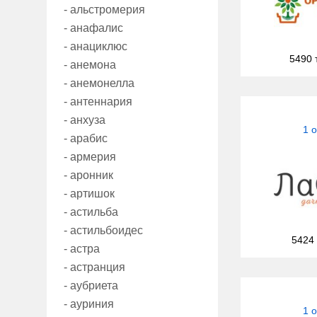
- альстромерия
- анафалис
- анациклюс
5490 
- анемона
- анемонелла
- антеннария
- анхуза
1 
- арабис
- армерия
- аронник
- артишок
- астильба
- астильбоидес
5424
- астра
- астранция
- аубриета
- ауриния
1 