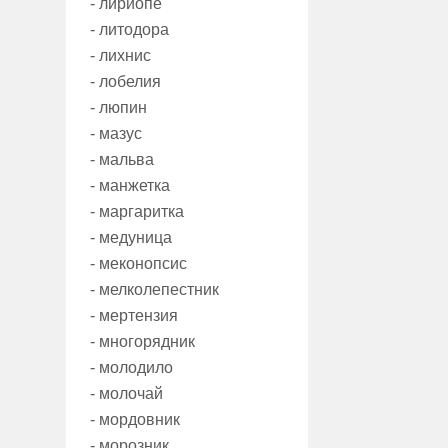
- лириопе
- литодора
- лихнис
- лобелия
- люпин
- мазус
- мальва
- манжетка
- маргаритка
- медуница
- меконопсис
- мелколепестник
- мертензия
- многорядник
- молодило
- молочай
- мордовник
- морозник