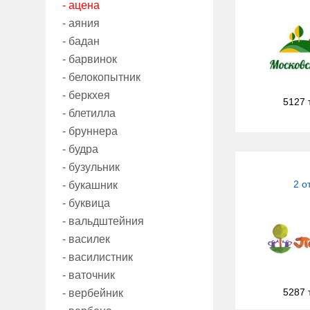
- ацена
- аяния
- бадан
- барвинок
- белокопытник
- беркхея
5127 
- блетилла
- бруннера
- будра
- бузульник
2 о
- букашник
- буквица
- вальдштейния
- василек
- василистник
- ваточник
5287 
- вербейник