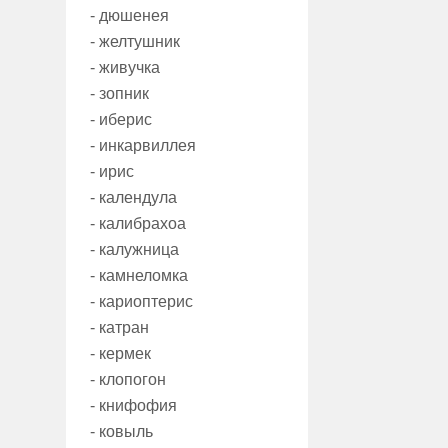
- дюшенея
- желтушник
- живучка
- зопник
- иберис
- инкарвиллея
- ирис
- календула
- калибрахоа
- калужница
- камнеломка
- кариоптерис
- катран
- кермек
- клопогон
- книфофия
- ковыль