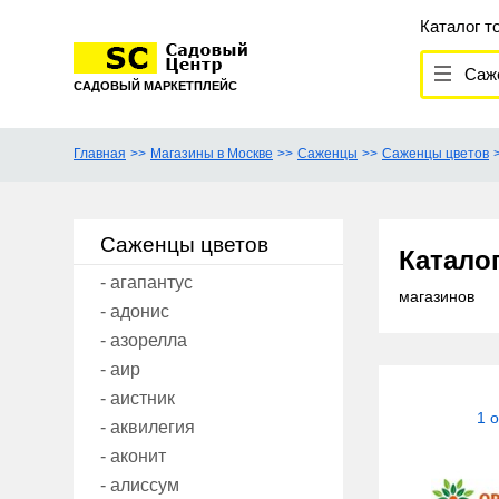
Каталог т
Саж
САДОВЫЙ МАРКЕТПЛЕЙС
Главная
Магазины в Москве
Саженцы
Саженцы цветов
Саженцы цветов
Катало
- агапантус
магазинов
- адонис
- азорелла
- аир
- аистник
1 
- аквилегия
- аконит
- алиссум