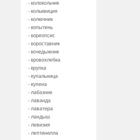
- колокольчик
- кольквиция
- колючник
- копытень
- кореопсис
- короставник
- кочедыжник
- кровохлебка
- крупка
- купальница
- купена
- лабазник
- лаванда
- лаватера
- ландыш
- левизия
- лептинелла