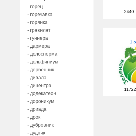
- горец
2440 
- горечавка
- горянка
- гравилат
- гуннера
1 
- дармера
- делосперма
- дельфиниум
- дербенник
- дивала
- дицентра
11722
- додекатеон
- дороникум
- дриада
- дрок
- дубровник
- дудник