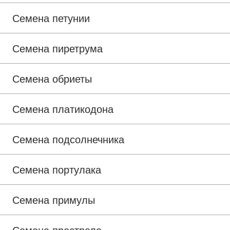
Семена петунии
Семена пиретрума
Семена обриеты
Семена платикодона
Семена подсолнечника
Семена портулака
Семена примулы