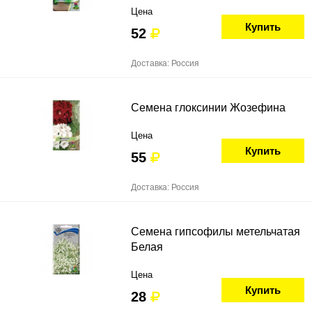
Цена
Купить
52
Доставка: Россия
Семена глоксинии Жозефина
Цена
Купить
55
Доставка: Россия
Семена гипсофилы метельчатая
Белая
Цена
Купить
28