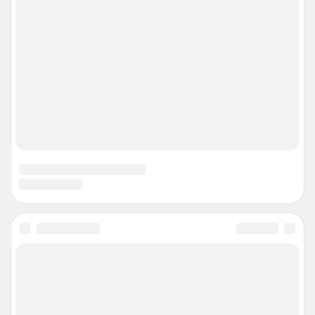
разделе
Арендаторам
.