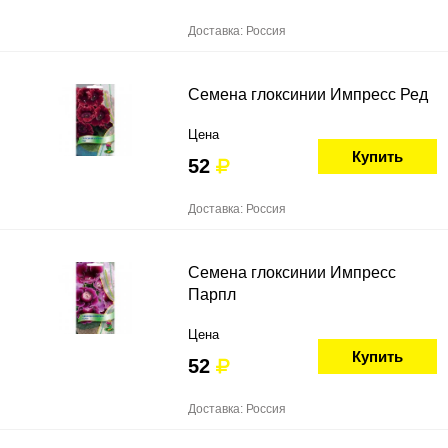
Доставка: Россия
Семена глоксинии Импресс Ред
Цена
Купить
52
Доставка: Россия
Семена глоксинии Импресс
Парпл
Цена
Купить
52
Доставка: Россия