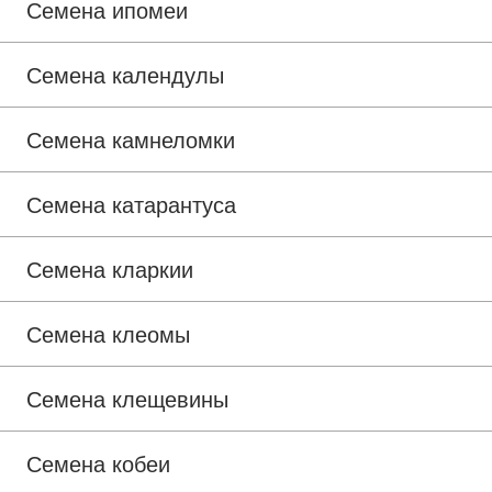
Семена ипомеи
Семена календулы
Семена камнеломки
Семена катарантуса
Семена кларкии
Семена клеомы
Семена клещевины
Семена кобеи