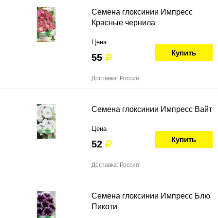
Семена глоксинии Импресс
Красные чернила
Цена
Купить
55
Доставка: Россия
Семена глоксинии Импресс Вайт
Цена
Купить
52
Доставка: Россия
Семена глоксинии Импресс Блю
Пикоти