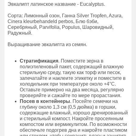
Эвкалипт латинское название - Eucalyptus.
Сорта: Лимонный озон, Ганна Silver Tropfen, Azura,
Cinera kleurbehandeld perbos, Блю бэби,
Серебряный, Parvifolia, Populus, Шаровидный,
Радужный.
Выращивание эвкалипта из семян.
Стратификация
. Поместите зерна в
полиэтиленовый пакет, содержащий влажную
стерильную среду, такую как торф или песок,
запечатайте и наклеите этикетку и поместите в
холодильник при температуре около +4°C.
Оставьте примерно на два месяца, регулярно
проверяйте и сажайте по мере прорастания.
Посев в контейнеры
. Посейте семечки на
глубину около 1,3 см (0,5 дюйма) в горшки,
содержащие влажный, хорошо дренированный
и стерильный компост. Накройте просеянным
компостом или вермикулитом. По возможности
обеспечьте подогрев дна и накройте пластиком
или стеклом, чтобы сохранить влагу и защитить