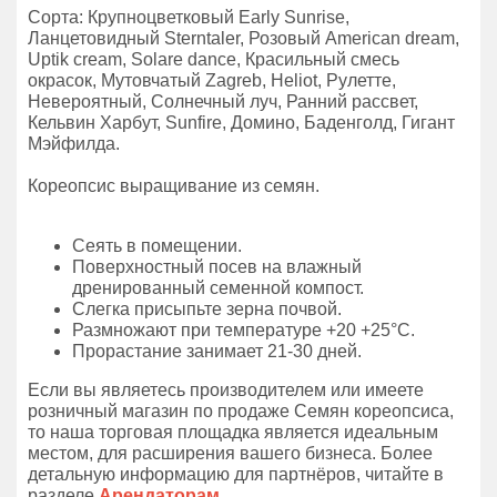
Сорта: Крупноцветковый Early Sunrise,
Ланцетовидный Sterntaler, Розовый American dream,
Uptik cream, Solare dance, Красильный смесь
окрасок, Мутовчатый Zagreb, Heliot, Рулетте,
Невероятный, Солнечный луч, Ранний рассвет,
Кельвин Харбут, Sunfire, Домино, Баденголд, Гигант
Мэйфилда.
Кореопсис выращивание из семян.
Сеять в помещении.
Поверхностный посев на влажный
дренированный семенной компост.
Слегка присыпьте зерна почвой.
Размножают при температуре +20 +25°C.
Прорастание занимает 21-30 дней.
Если вы являетесь производителем или имеете
розничный магазин по продаже Семян кореопсиса,
то наша торговая площадка является идеальным
местом, для расширения вашего бизнеса. Более
детальную информацию для партнёров, читайте в
разделе
Арендаторам
.