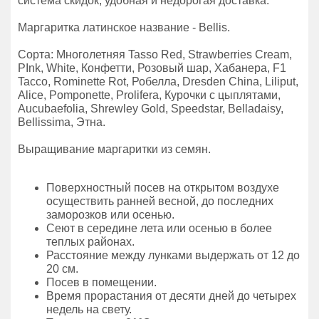
система скидок, удобная и недорогая доставка.
Маргаритка латинское название - Bellis.
Сорта: Многолетняя Tasso Red, Strawberries Cream,
PInk, White, Конфетти, Розовый шар, Хабанера, F1
Tacco, Rominette Rot, Робелла, Dresden China, Liliput,
Alice, Pomponette, Prolifera, Курочки с цыплятами,
Aucubaefolia, Shrewley Gold, Speedstar, Belladaisy,
Bellissima, Этна.
Выращивание маргаритки из семян.
Поверхностный посев на открытом воздухе
осуществить ранней весной, до последних
заморозков или осенью.
Сеют в середине лета или осенью в более
теплых районах.
Расстояние между лунками выдержать от 12 до
20 см.
Посев в помещении.
Время прорастания от десяти дней до четырех
недель на свету.