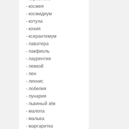
- космея
- космидиум
- котула
- кохия
- ксерантемум
- лаватера
- лакфиоль
- лаурентия
- левкой
- лен
- лихнис
- лобелия
- лунария
- львиный зёв
- малопа
- мальва
- маргаритка