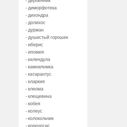
- дербенник
- диморфотека
- дихондра
- долихос
- дурман
- душистый горошек
- иберис
- ипомея
- календула
- камнеломка
- катарантус
- кларкия
- клеома
- клещевина
- кобея
- колеус
- колокольчик
- кореопсис