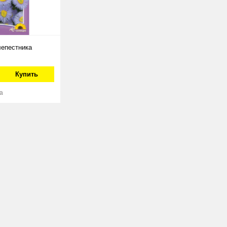
епестника
Купить
а