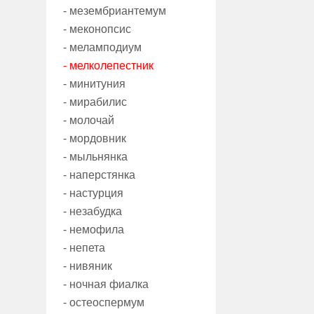
- мезембриантемум
- меконопсис
- меламподиум
- мелколепестник
- минитуния
- мирабилис
- молочай
- мордовник
- мыльнянка
- наперстянка
- настурция
- незабудка
- немофила
- непета
- нивяник
- ночная фиалка
- остеоспермум