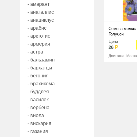
- амарант
- анагаллис
- анациклус
- арабис
Семена мелкол
Голубой
- арктотис
Цена
- армерия
26
- астра
Доставка: Москв
- бальзамин
- бархатцы
- бегония
- брахикома
- буддлея
- василек
- вербена
- виола
- вискария
- газания