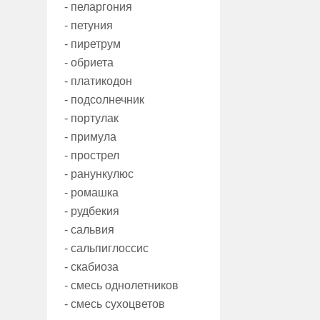
- пеларгония
- петуния
- пиретрум
- обриета
- платикодон
- подсолнечник
- портулак
- примула
- прострел
- ранункулюс
- ромашка
- рудбекия
- сальвия
- сальпиглоссис
- скабиоза
- смесь однолетников
- смесь сухоцветов