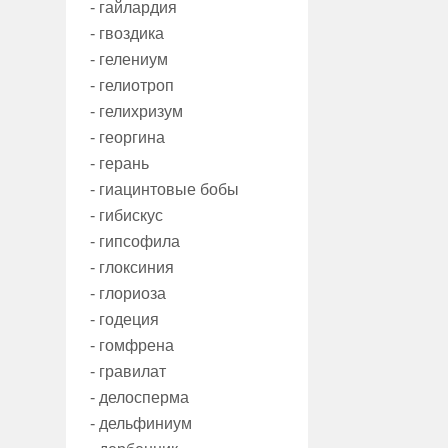
- гайлардия
- гвоздика
- гелениум
- гелиотроп
- гелихризум
- георгина
- герань
- гиацинтовые бобы
- гибискус
- гипсофила
- глоксиния
- глориоза
- годеция
- гомфрена
- гравилат
- делосперма
- дельфиниум