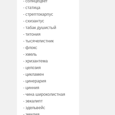
- солнцецвет
- статица
- стрептокарпус
- схизантус
- табак душистый
- титония
- тысячелистник
- флокс
- хмель
- хризантема
- целозия
- цикламен
- цинерария
- цинния
- чина широколистная
- эвкалипт
- эдельвейс
- эмилия