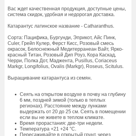
Вас ждет качественная продукция, доступные цены,
система скидок, удобная и недорогая доставка.
Катарантус латинское название - Catharanthus.
Сорта: Пацифика, Бургунди, Эприкот, Айс Пинк,
Culer, Грейп Кулер, Ферст Кисс, Розовый смесь
окрасок, Белоснежный Медитерранеан Вайт, Ярко-
красный Титан, Розовый Дип Роуз, Кора Каскад,
Черри, Полка Дот, Маджента, Pusillus, Сoriaceus
Markgr, Longifolius, Ovalis (Markgr), Roseus, Scitulus.
Выращивание катарантуса из семян.
Сеять на открытом воздухе в почву на глубину
6 мм, поздней зимой (только в теплых
регионах). Расстояние между лунками
выдержать от 20 до 25 см. Сеять в помещении
если вы не живете в теплом климате.
Время прорастания: две-три недели.
Температура +21 +24 °C.
Пересаживайте в открытый грунт, через