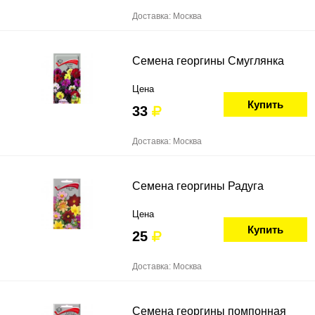
Доставка: Москва
Семена георгины Смуглянка
Цена
Купить
33
Доставка: Москва
Семена георгины Радуга
Цена
Купить
25
Доставка: Москва
Семена георгины помпонная