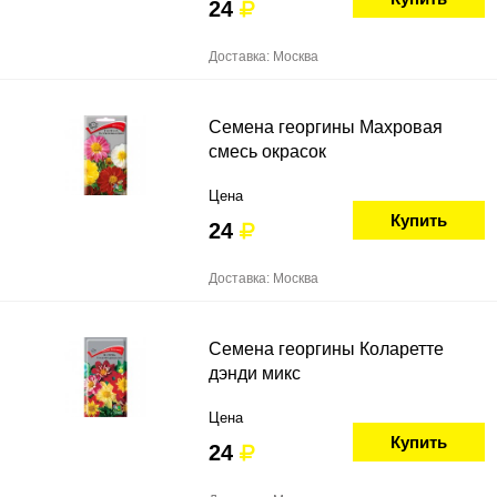
24
Доставка: Москва
Семена георгины Махровая
смесь окрасок
Цена
Купить
24
Доставка: Москва
Семена георгины Коларетте
дэнди микс
Цена
Купить
24