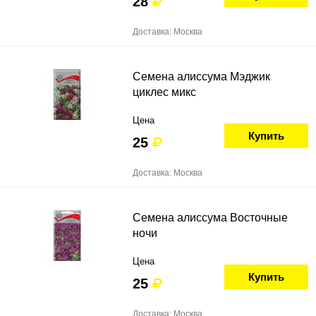
28
Доставка: Москва
Семена алиссума Мэджик
циклес микс
Цена
Купить
25
Доставка: Москва
Семена алиссума Восточные
ночи
Цена
Купить
25
Доставка: Москва