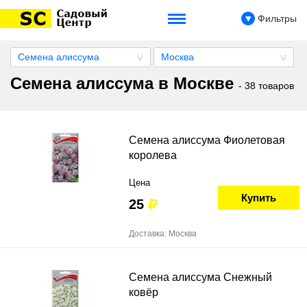
Фильтры
Семена алиссума
Москва
Семена алиссума в Москве
- 38 товаров
Семена алиссума Фиолетовая
королева
Цена
Купить
25
Доставка: Москва
Семена алиссума Снежный
ковёр