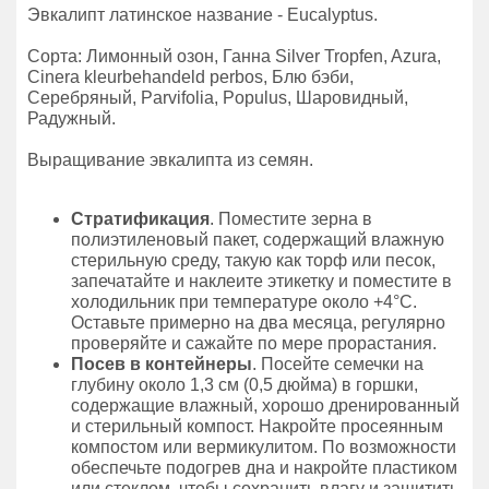
Эвкалипт латинское название - Eucalyptus.
Сорта: Лимонный озон, Ганна Silver Tropfen, Azura,
Cinera kleurbehandeld perbos, Блю бэби,
Серебряный, Parvifolia, Populus, Шаровидный,
Радужный.
Выращивание эвкалипта из семян.
Стратификация
. Поместите зерна в
полиэтиленовый пакет, содержащий влажную
стерильную среду, такую как торф или песок,
запечатайте и наклеите этикетку и поместите в
холодильник при температуре около +4°C.
Оставьте примерно на два месяца, регулярно
проверяйте и сажайте по мере прорастания.
Посев в контейнеры
. Посейте семечки на
глубину около 1,3 см (0,5 дюйма) в горшки,
содержащие влажный, хорошо дренированный
и стерильный компост. Накройте просеянным
компостом или вермикулитом. По возможности
обеспечьте подогрев дна и накройте пластиком
или стеклом, чтобы сохранить влагу и защитить