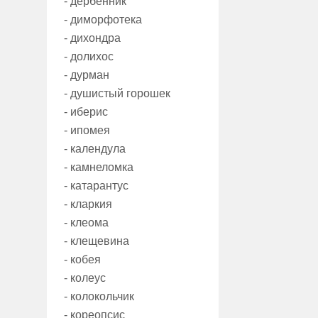
- дербенник
- диморфотека
- дихондра
- долихос
- дурман
- душистый горошек
- иберис
- ипомея
- календула
- камнеломка
- катарантус
- кларкия
- клеома
- клещевина
- кобея
- колеус
- колокольчик
- кореопсис