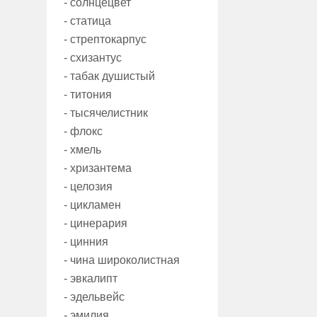
- солнцецвет
- статица
- стрептокарпус
- схизантус
- табак душистый
- титония
- тысячелистник
- флокс
- хмель
- хризантема
- целозия
- цикламен
- цинерария
- цинния
- чина широколистная
- эвкалипт
- эдельвейс
- эмилия