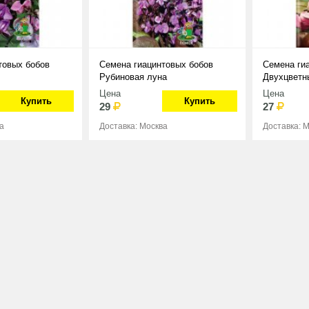
товых бобов
Семена гиацинтовых бобов
Семена ги
Рубиновая луна
Двухцветн
Цена
Цена
Купить
Купить
29
27
а
Доставка: Москва
Доставка: 