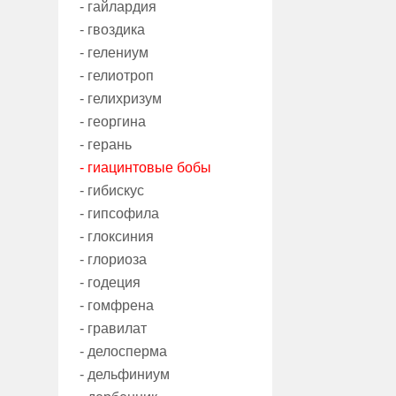
- гайлардия
- гвоздика
- гелениум
- гелиотроп
- гелихризум
- георгина
- герань
- гиацинтовые бобы
- гибискус
- гипсофила
- глоксиния
- глориоза
- годеция
- гомфрена
- гравилат
- делосперма
- дельфиниум