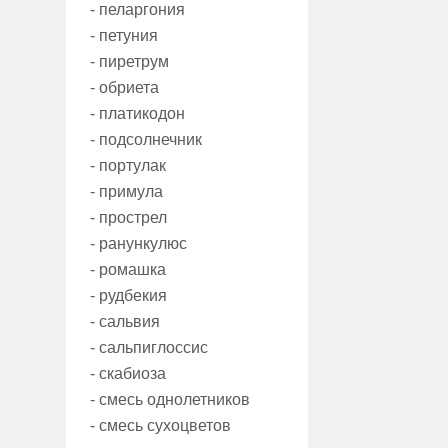
- пеларгония
- петуния
- пиретрум
- обриета
- платикодон
- подсолнечник
- портулак
- примула
- прострел
- ранункулюс
- ромашка
- рудбекия
- сальвия
- сальпиглоссис
- скабиоза
- смесь однолетников
- смесь сухоцветов