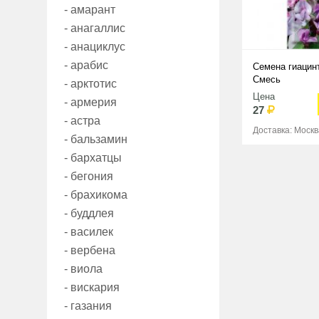
- амарант
- анагаллис
- анациклус
- арабис
Семена гиацин
Смесь
- арктотис
Цена
- армерия
27
- астра
Доставка: Москв
- бальзамин
- бархатцы
- бегония
- брахикома
- буддлея
- василек
- вербена
- виола
- вискария
- газания