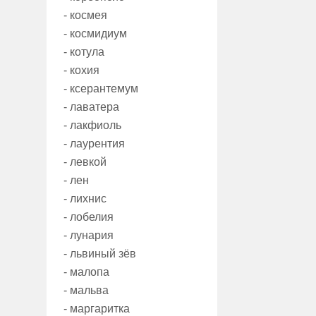
- космея
- космидиум
- котула
- кохия
- ксерантемум
- лаватера
- лакфиоль
- лаурентия
- левкой
- лен
- лихнис
- лобелия
- лунария
- львиный зёв
- малопа
- мальва
- маргаритка