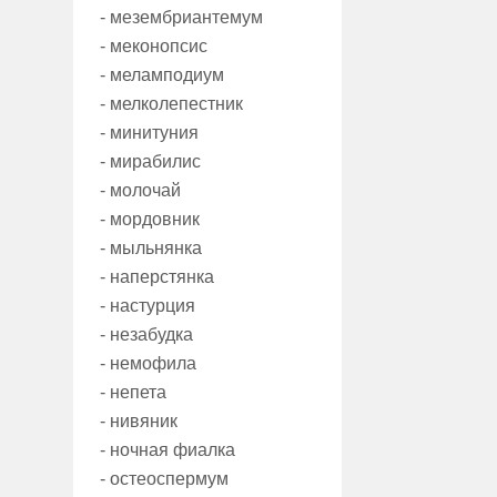
- мезембриантемум
- меконопсис
- меламподиум
- мелколепестник
- минитуния
- мирабилис
- молочай
- мордовник
- мыльнянка
- наперстянка
- настурция
- незабудка
- немофила
- непета
- нивяник
- ночная фиалка
- остеоспермум