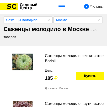
Фильтры
Саженцы молодило
Москва
Саженцы молодило в Москве
- 28
товаров
Саженцы молодило реснитчатое
Borisii
Цена
Купить
185
Доставка: Москва
Саженцы молодило паутинистое