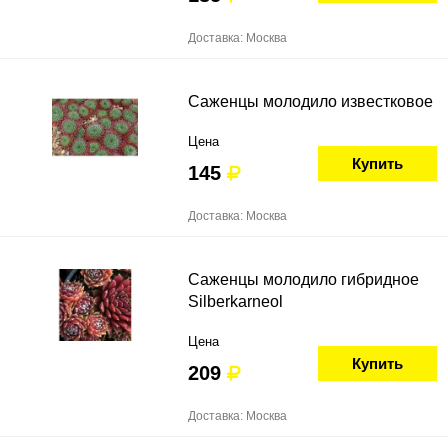
Доставка: Москва
Саженцы молодило известковое
Цена
Купить
145
Доставка: Москва
Саженцы молодило гибридное
Silberkarneol
Цена
Купить
209
Доставка: Москва