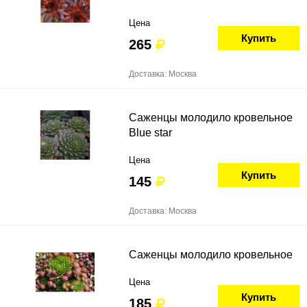
Цена
Купить
265
Доставка: Москва
Саженцы молодило кровельное
Blue star
Цена
Купить
145
Доставка: Москва
Саженцы молодило кровельное
Цена
Купить
185