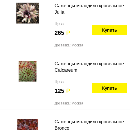
Саженцы молодило кровельное
Julia
Цена
Купить
265
Доставка: Москва
Саженцы молодило кровельное
Calcareum
Цена
Купить
125
Доставка: Москва
Саженцы молодило кровельное
Bronco