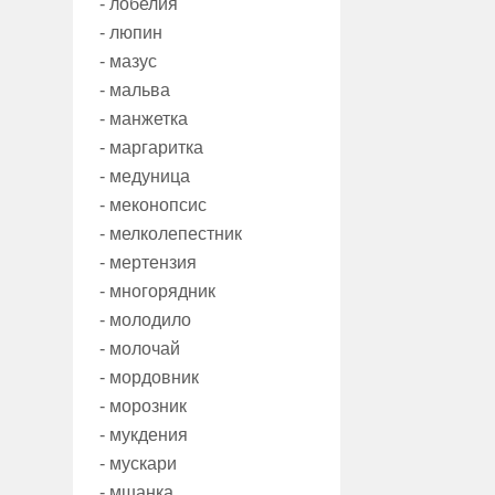
- лобелия
- люпин
- мазус
- мальва
- манжетка
- маргаритка
- медуница
- меконопсис
- мелколепестник
- мертензия
- многорядник
- молодило
- молочай
- мордовник
- морозник
- мукдения
- мускари
- мшанка