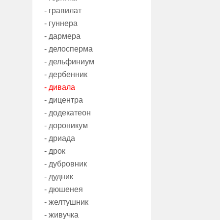
- гравилат
- гуннера
- дармера
- делосперма
- дельфиниум
- дербенник
- дивала
- дицентра
- додекатеон
- дороникум
- дриада
- дрок
- дубровник
- дудник
- дюшенея
- желтушник
- живучка