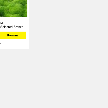
лы
Selected Bronze
Купить
а