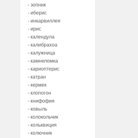
- зопник
- иберис
- инкарвиллея
- ирис
- календула
- калибрахоа
- калужница
- камнеломка
- кариоптерис
- катран
- кермек
- клопогон
- книфофия
- ковыль
- колокольчик
- кольквиция
- колючник