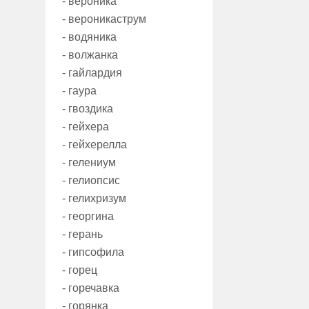
- вероника
- вероникаструм
- водяника
- волжанка
- гайлардия
- гаура
- гвоздика
- гейхера
- гейхерелла
- гелениум
- гелиопсис
- гелихризум
- георгина
- герань
- гипсофила
- горец
- горечавка
- горянка