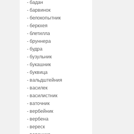
- бадан
- барвинок
- белокопытник
- беркхея
- блетилла
- бруннера
- будра
- бузульник
- букашник
- буквица
- вальдштейния
- василек
- василистник
- ваточник
- вербейник
- вербена
- вереск