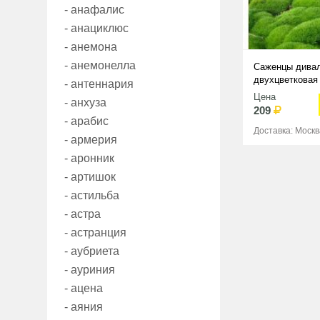
- анафалис
- анациклюс
- анемона
- анемонелла
Саженцы дива
двухцветковая 
- антеннария
Цена
- анхуза
209
- арабис
Доставка: Москв
- армерия
- аронник
- артишок
- астильба
- астра
- астранция
- аубриета
- ауриния
- ацена
- аяния