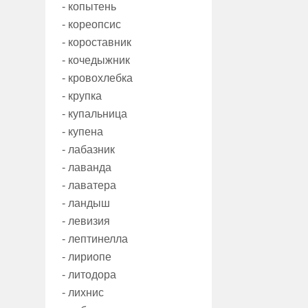
- копытень
- кореопсис
- короставник
- кочедыжник
- кровохлебка
- крупка
- купальница
- купена
- лабазник
- лаванда
- лаватера
- ландыш
- левизия
- лептинелла
- лириопе
- литодора
- лихнис