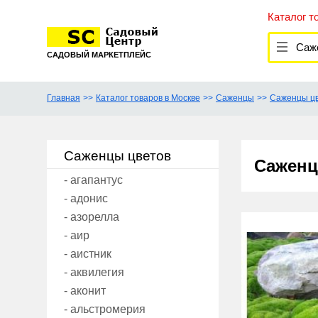
Каталог т
Саж
САДОВЫЙ МАРКЕТПЛЕЙС
Главная
Каталог товаров в Москве
Саженцы
Саженцы ц
Саженцы цветов
Саженц
- агапантус
- адонис
- азорелла
- аир
- аистник
- аквилегия
- аконит
- альстромерия