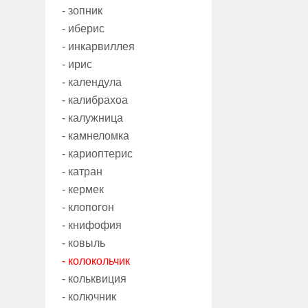
- зопник
- иберис
- инкарвиллея
- ирис
- календула
- калибрахоа
- калужница
- камнеломка
- кариоптерис
- катран
- кермек
- клопогон
- книфофия
- ковыль
- колокольчик
- кольквиция
- колючник