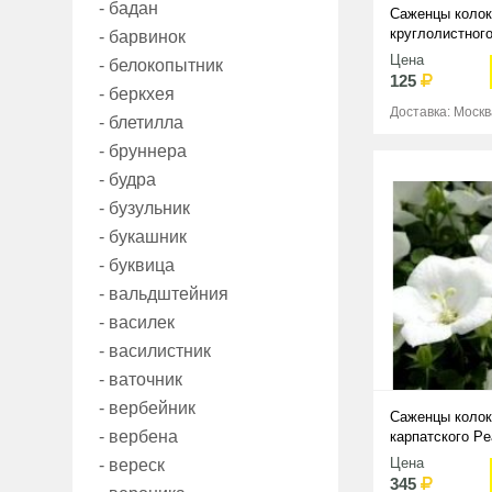
- бадан
Саженцы колок
круглолистног
- барвинок
Цена
- белокопытник
125
- беркхея
Доставка: Москв
- блетилла
- бруннера
- будра
- бузульник
- букашник
- буквица
- вальдштейния
- василек
- василистник
- ваточник
- вербейник
Саженцы колок
- вербена
карпатского Pe
Цена
- вереск
345