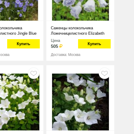
олокольчика
Саженцы колокольчика
истного Jingle Blue
Ложечницелистного Elizabeth
Oliver
Цена
Купить
Купить
505
Москва
Доставка: Москва