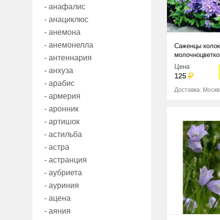
- анафалис
- анациклюс
- анемона
- анемонелла
Саженцы колок
молочноцветко
- антеннария
Цена
- анхуза
125
- арабис
Доставка: Москв
- армерия
- аронник
- артишок
- астильба
- астра
- астранция
- аубриета
- ауриния
- ацена
- аяния