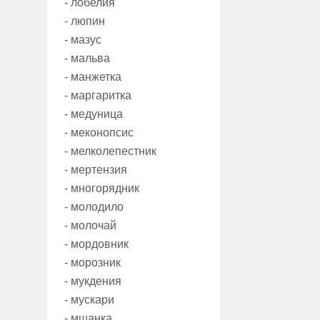
- лобелия
- люпин
- мазус
- мальва
- манжетка
- маргаритка
- медуница
- меконопсис
- мелколепестник
- мертензия
- многорядник
- молодило
- молочай
- мордовник
- морозник
- мукдения
- мускари
- мшанка