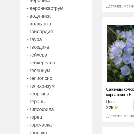
- вероника
Доставка: Москв
- вероникаструм
- водяника
- волжанка
- гайлардия
- гаура
- гвоздика
- гейхера
- гейхерелла
- гелениум
- гелиопсис
- гелихризум
Саженцы колок
- георгина
карпатского Bla
- герань
Цена
225
- гипсофила
Доставка: Москв
- горец
- горечавка
- горянка