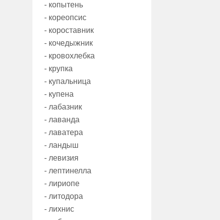
- копытень
- кореопсис
- короставник
- кочедыжник
- кровохлебка
- крупка
- купальница
- купена
- лабазник
- лаванда
- лаватера
- ландыш
- левизия
- лептинелла
- лириопе
- литодора
- лихнис