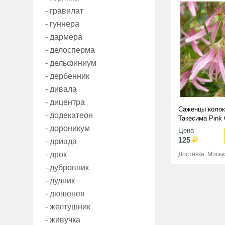
- гравилат
- гуннера
- дармера
- делосперма
- дельфиниум
- дербенник
- дивала
- дицентра
Саженцы колок
- додекатеон
Такесима Pink
- дороникум
Цена
125
- дриада
- дрок
Доставка: Москв
- дубровник
- дудник
- дюшенея
- желтушник
- живучка