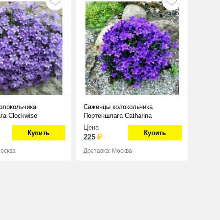
олокольчика
Саженцы колокольчика
га Clockwise
Портеншлага Catharina
Цена
Купить
Купить
225
Москва
Доставка: Москва