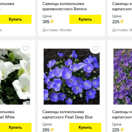
ольчика
Саженцы колокольчика
Саженцы к
о
крапиволистного Bernice
карпатског
Цена
Цена
Купить
Купить
305
225
а
Доставка: Москва
Доставка: 
ольчика
Саженцы колокольчика
Саженцы к
arl White
карпатского Pearl Deep Blue
карпатског
Цена
Цена
Купить
Купить
265
225