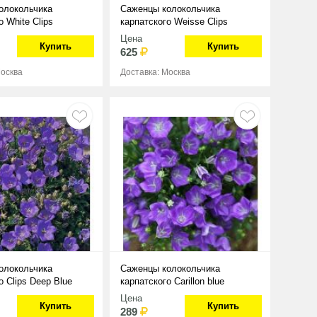
олокольчика
Саженцы колокольчика
о White Clips
карпатского Weisse Clips
Цена
Купить
Купить
625
Москва
Доставка: Москва
олокольчика
Саженцы колокольчика
о Clips Deep Blue
карпатского Carillon blue
Цена
Купить
Купить
289