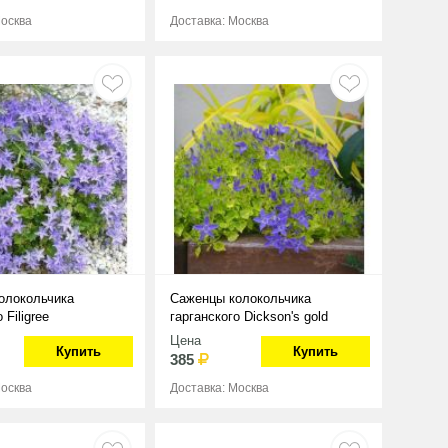
Москва
Доставка: Москва
олокольчика
Саженцы колокольчика
 Filigree
гарганского Dickson's gold
Цена
Купить
Купить
385
Москва
Доставка: Москва