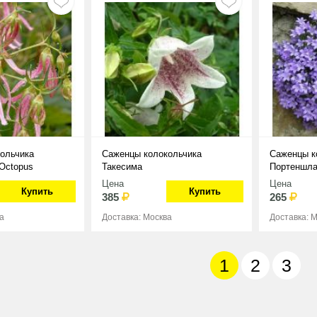
ольчика
Саженцы колокольчика
Саженцы к
 Octopus
Такесима
Портеншла
Цена
Цена
Купить
Купить
385
265
а
Доставка: Москва
Доставка: 
1
2
3