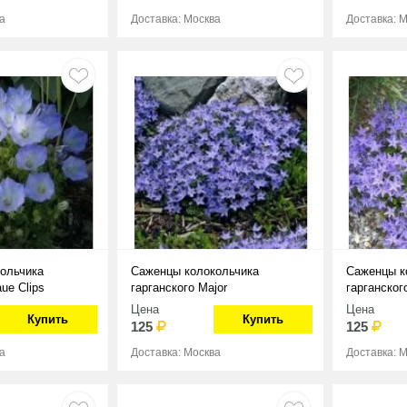
а
Доставка: Москва
Доставка: 
ольчика
Саженцы колокольчика
Саженцы к
ue Clips
гарганского Major
гарганского
Цена
Цена
Купить
Купить
125
125
а
Доставка: Москва
Доставка: 