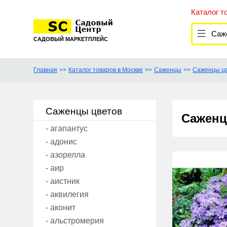
Каталог т
Сажен
САДОВЫЙ МАРКЕТПЛЕЙС
Главная
Каталог товаров в Москве
Саженцы
Саженцы ц
Саженцы цветов
Саженц
- агапантус
- адонис
- азорелла
- аир
- аистник
- аквилегия
- аконит
- альстромерия