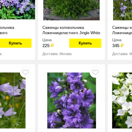
ольчика
Саженцы колокольчика
Саженцы к
вого
Ложечницелистного Jingle White
Ложечницел
Цена
Цена
Купить
Купить
225
345
а
Доставка: Москва
Доставка: 