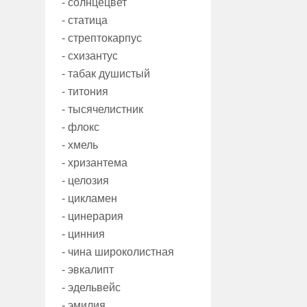
- солнцецвет
- статица
- стрептокарпус
- схизантус
- табак душистый
- титония
- тысячелистник
- флокс
- хмель
- хризантема
- целозия
- цикламен
- цинерария
- цинния
- чина широколистная
- эвкалипт
- эдельвейс
- эмилия