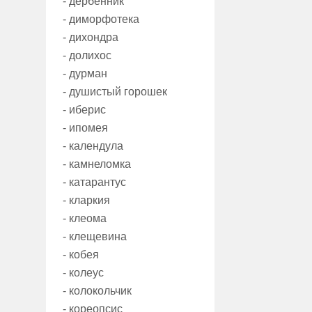
- дербенник
- диморфотека
- дихондра
- долихос
- дурман
- душистый горошек
- иберис
- ипомея
- календула
- камнеломка
- катарантус
- кларкия
- клеома
- клещевина
- кобея
- колеус
- колокольчик
- кореопсис