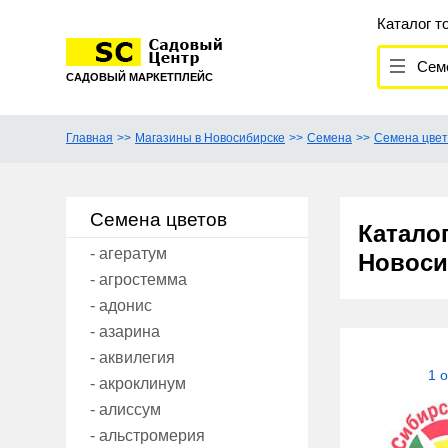
Каталог т
Семена
САДОВЫЙ МАРКЕТПЛЕЙС
Главная
Магазины в Новосибирске
Семена
Семена цвет
Семена цветов
Катало
- агератум
Новоси
- агростемма
- адонис
- азарина
- аквилегия
1 
- акроклинум
- алиссум
- альстромерия