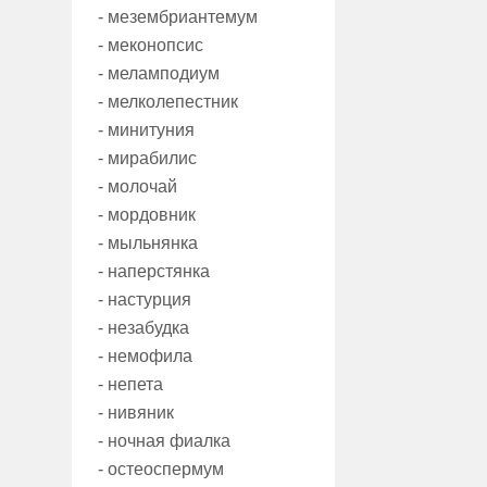
- мезембриантемум
- меконопсис
- меламподиум
- мелколепестник
- минитуния
- мирабилис
- молочай
- мордовник
- мыльнянка
- наперстянка
- настурция
- незабудка
- немофила
- непета
- нивяник
- ночная фиалка
- остеоспермум