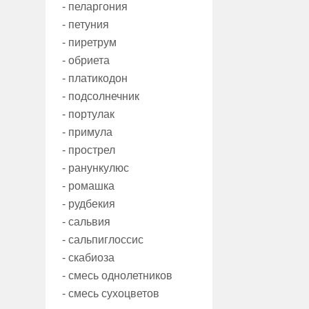
- пеларгония
- петуния
- пиретрум
- обриета
- платикодон
- подсолнечник
- портулак
- примула
- прострел
- ранункулюс
- ромашка
- рудбекия
- сальвия
- сальпиглоссис
- скабиоза
- смесь однолетников
- смесь сухоцветов