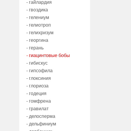
- гайлардия
- гвоздика
- гелениум
- гелиотроп
- гелихризум
- георгина
- герань
- гиацинтовые бобы
- гибискус
- гипсофила
- глоксиния
- глориоза
- годеция
- гомфрена
- гравилат
- делосперма
- дельфиниум