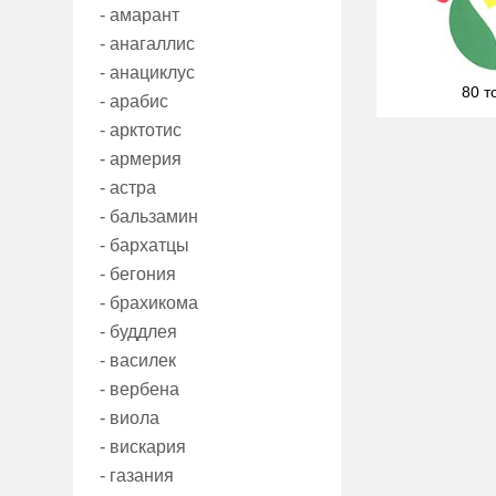
- амарант
- анагаллис
- анациклус
80 т
- арабис
- арктотис
- армерия
- астра
- бальзамин
- бархатцы
- бегония
- брахикома
- буддлея
- василек
- вербена
- виола
- вискария
- газания