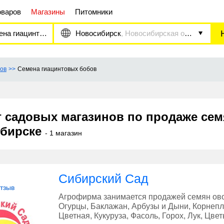
оваров
Магазины
Питомники
 гиацинтовых бобов
Новосибирск
, Новосибирская область
ов
Семена гиацинтовых бобов
г садовых магазинов по продаже се
бирске
- 1 магазин
Сибирский Сад
отзыв
Агрофирма занимается продажей семян овощ
Огурцы, Баклажан, Арбузы и Дыни, Корнепло
Цветная, Кукуруза, Фасоль, Горох, Лук, Цве