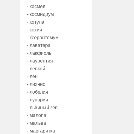
- космея
- космидиум
- котула
- кохия
- ксерантемум
- лаватера
- лакфиоль
- лаурентия
- левкой
- лен
- лихнис
- лобелия
- лунария
- львиный зёв
- малопа
- мальва
- маргаритка