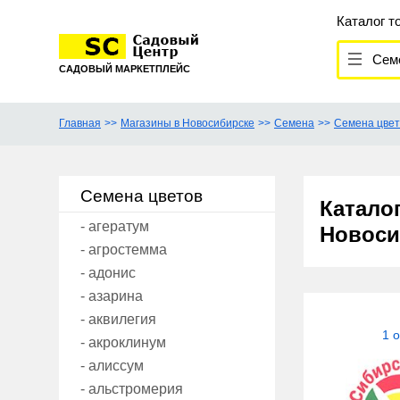
Каталог т
Семе
САДОВЫЙ МАРКЕТПЛЕЙС
Главная
Магазины в Новосибирске
Семена
Семена цвет
Семена цветов
Катало
- агератум
Новоси
- агростемма
- адонис
- азарина
- аквилегия
1 
- акроклинум
- алиссум
- альстромерия