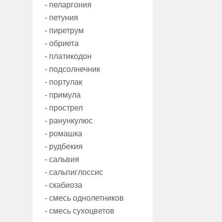
- пеларгония
- петуния
- пиретрум
- обриета
- платикодон
- подсолнечник
- портулак
- примула
- прострел
- ранункулюс
- ромашка
- рудбекия
- сальвия
- сальпиглоссис
- скабиоза
- смесь однолетников
- смесь сухоцветов