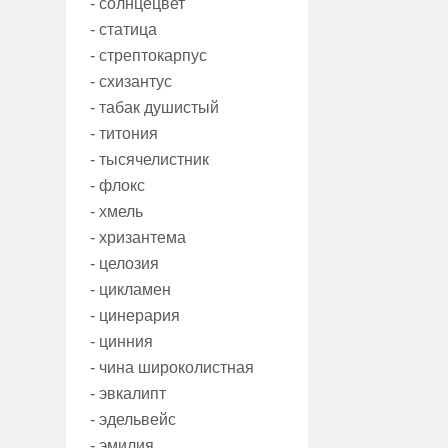
- солнцецвет
- статица
- стрептокарпус
- схизантус
- табак душистый
- титония
- тысячелистник
- флокс
- хмель
- хризантема
- целозия
- цикламен
- цинерария
- цинния
- чина широколистная
- эвкалипт
- эдельвейс
- эмилия