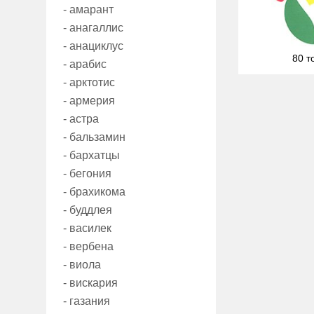
- амарант
- анагаллис
- анациклус
80 т
- арабис
- арктотис
- армерия
- астра
- бальзамин
- бархатцы
- бегония
- брахикома
- буддлея
- василек
- вербена
- виола
- вискария
- газания