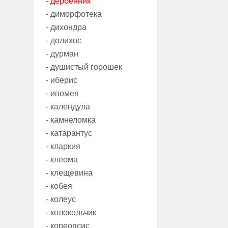
- дербенник
- диморфотека
- дихондра
- долихос
- дурман
- душистый горошек
- иберис
- ипомея
- календула
- камнеломка
- катарантус
- кларкия
- клеома
- клещевина
- кобея
- колеус
- колокольчик
- кореопсис