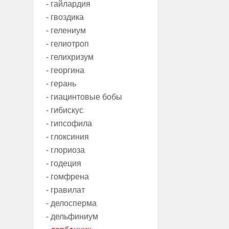
- гайлардия
- гвоздика
- гелениум
- гелиотроп
- гелихризум
- георгина
- герань
- гиацинтовые бобы
- гибискус
- гипсофила
- глоксиния
- глориоза
- годеция
- гомфрена
- гравилат
- делосперма
- дельфиниум