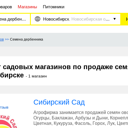
оваров
Магазины
Питомники
на дербенника
Новосибирск
, Новосибирская область
ов
Семена дербенника
г садовых магазинов по продаже сем
бирске
- 1 магазин
Сибирский Сад
отзыв
Агрофирма занимается продажей семян овощ
Огурцы, Баклажан, Арбузы и Дыни, Корнепло
Цветная, Кукуруза, Фасоль, Горох, Лук, Цве