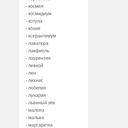
- космея
- космидиум
- котула
- кохия
- ксерантемум
- лаватера
- лакфиоль
- лаурентия
- левкой
- лен
- лихнис
- лобелия
- лунария
- львиный зёв
- малопа
- мальва
- маргаритка