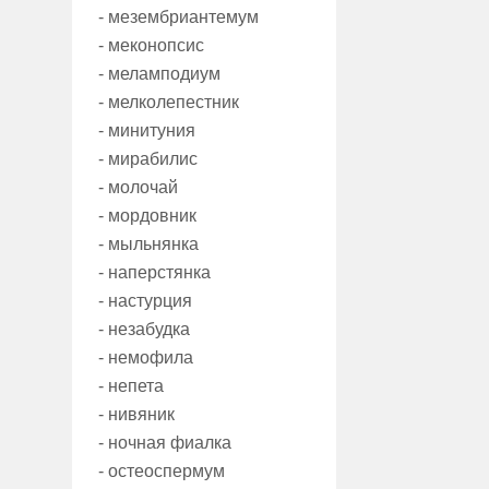
- мезембриантемум
- меконопсис
- меламподиум
- мелколепестник
- минитуния
- мирабилис
- молочай
- мордовник
- мыльнянка
- наперстянка
- настурция
- незабудка
- немофила
- непета
- нивяник
- ночная фиалка
- остеоспермум