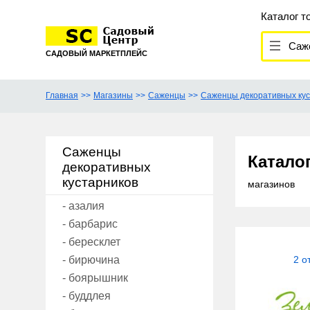
Каталог т
Сажен
САДОВЫЙ МАРКЕТПЛЕЙС
Главная
Магазины
Саженцы
Саженцы декоративных кус
Саженцы
Катало
декоративных
кустарников
магазинов
- азалия
- барбарис
- бересклет
- бирючина
2 о
- боярышник
- буддлея