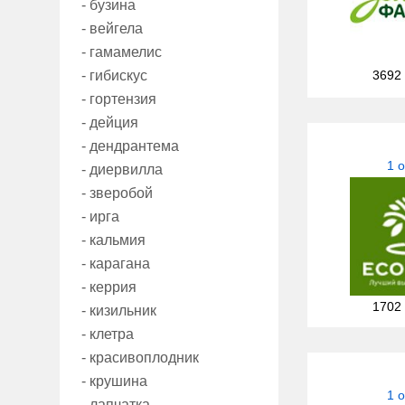
- бузина
- вейгела
- гамамелис
- гибискус
3692
- гортензия
- дейция
- дендрантема
1 
- диервилла
- зверобой
- ирга
- кальмия
- карагана
- керрия
1702
- кизильник
- клетра
- красивоплодник
- крушина
1 
- лапчатка