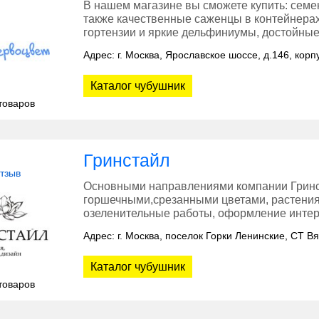
В нашем магазине вы сможете купить: семе
также качественные саженцы в контейнерах
гортензии и яркие дельфиниумы, достойны
Адрес: г. Москва, Ярославское шоссе, д.146, кор
Каталог чубушник
товаров
Гринстайл
отзыв
Основными направлениями компании Гринст
горшечными,срезанными цветами, растения
озеленительные работы, оформление инте
Адрес: г. Москва, поселок Горки Ленинские, СТ В
Каталог чубушник
товаров