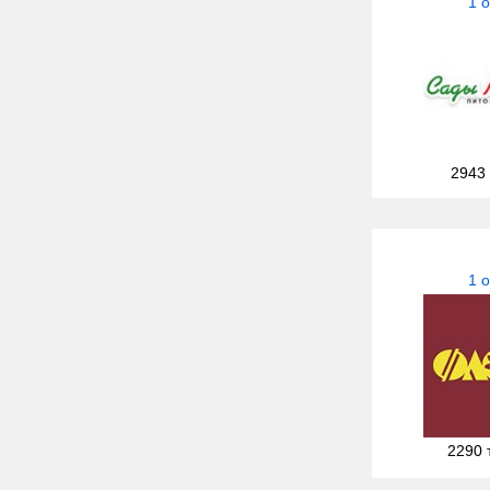
1 
2943
1 
2290 