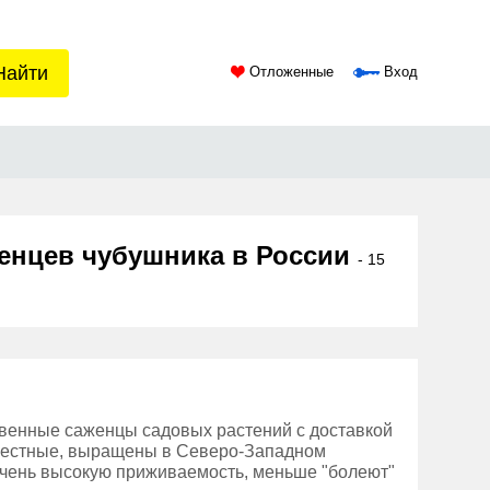
Найти
Отложенные
Вход
женцев чубушника в России
- 15
твенные саженцы садовых растений с доставкой
 местные, выращены в Северо-Западном
очень высокую приживаемость, меньше "болеют"