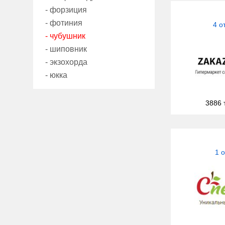
- форзиция
- фотиния
4 о
- чубушник
- шиповник
- экзохорда
- юкка
3886 
1 