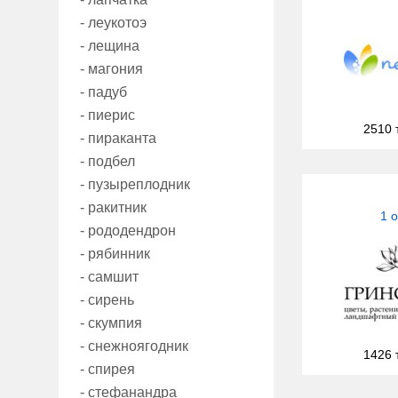
- леукотоэ
- лещина
- магония
- падуб
- пиерис
2510 
- пираканта
- подбел
- пузыреплодник
- ракитник
1 
- рододендрон
- рябинник
- самшит
- сирень
- скумпия
- снежноягодник
1426 
- спирея
- стефанандра