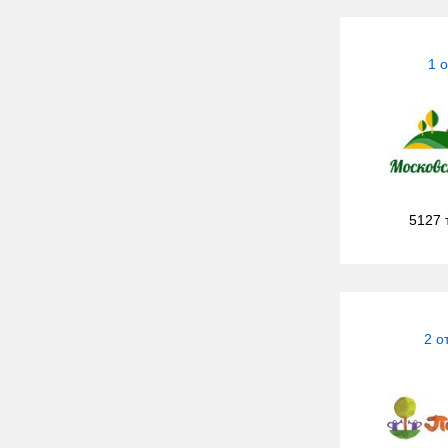
1 
5127 
2 о