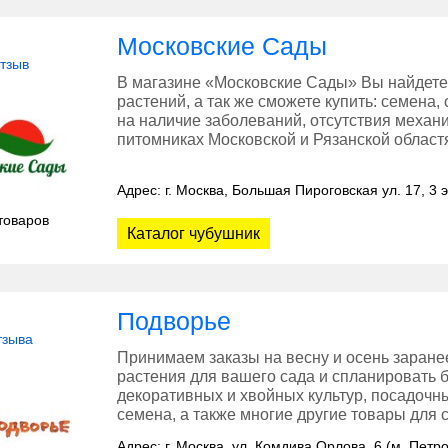
Московские Сады
отзыв
В магазине «Московские Сады» Вы найдете
растений, а так же сможете купить: семена,
на наличие заболеваний, отсутствия меха
питомниках Московской и Рязанской област
Адрес: г. Москва, Большая Пироговская ул. 17, 3 
товаров
Каталог чубушник
Подворье
тзыва
Принимаем заказы на весну и осень заране
растения для вашего сада и спланировать 
декоративных и хвойных культур, посадочн
семена, а также многие другие товары для с
Адрес: г. Москва, ул. Комдива Орлова, 6 (м. Петр