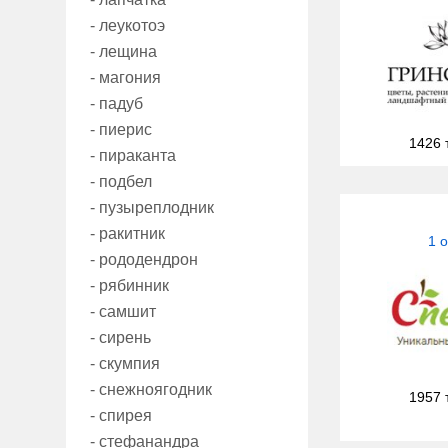
- леукотоэ
- лещина
- магония
- падуб
- пиерис
1426 
- пираканта
- подбел
- пузыреплодник
- ракитник
1 
- рододендрон
- рябинник
- самшит
- сирень
- скумпия
- снежноягодник
1957 
- спирея
- стефанандра