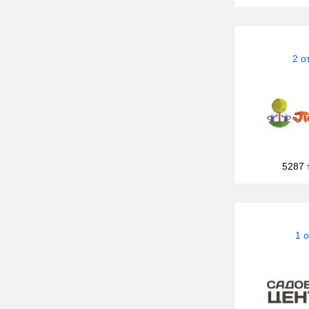
2 о
5287 
1 