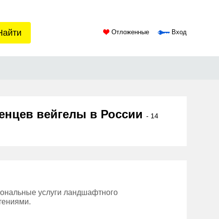
Найти
Отложенные
Вход
женцев вейгелы в России
- 14
ональные услуги ландшафтного
тениями.