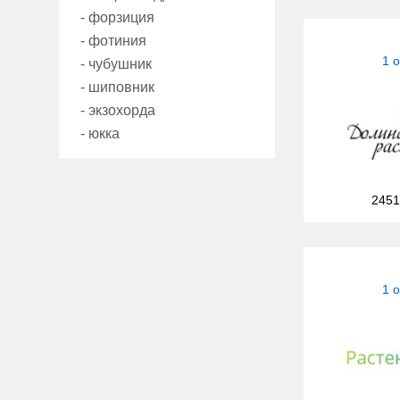
- форзиция
- фотиния
1 
- чубушник
- шиповник
- экзохорда
- юкка
2451
1 