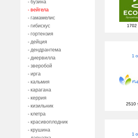
- бузина
- вейгела
- гамамелис
- гибискус
1702
- гортензия
- дейция
- дендрантема
1 
- диервилла
- зверобой
- ирга
- кальмия
- карагана
- керрия
2510 
- кизильник
- клетра
- красивоплодник
- крушина
1 
- лапчатка