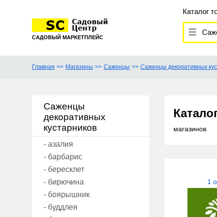
Каталог т
Саж
САДОВЫЙ МАРКЕТПЛЕЙС
Главная
Магазины
Саженцы
Саженцы декоративных кус
Саженцы
Катало
декоративных
кустарников
магазинов
- азалия
- барбарис
- бересклет
- бирючина
1 
- боярышник
- буддлея