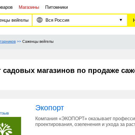
оваров
Магазины
Питомники
енцы вейгелы
Вся Россия
тарников
Саженцы вейгелы
г садовых магазинов по продаже са
Экопорт
отзыв
Компания «ЭКОПОРТ» оказывает професси
проектирования, озеленения и ухода за рас