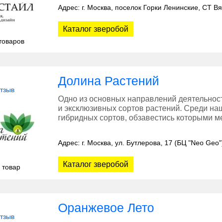
Адрес: г. Москва, поселок Горки Ленинские, СТ В
Каталог зверобой
товаров
Долина Растений
отзыв
Одно из основных направлений деятельно
и эксклюзивных сортов растений. Среди н
гибридных сортов, обзавестись которыми м
Адрес: г. Москва, ул. Бутлерова, 17 (БЦ "Neo Geo"
Каталог зверобой
 товар
Оранжевое Лето
отзыв