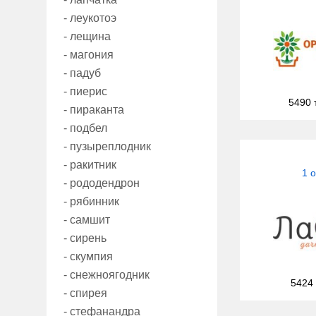
- леукотоэ
- лещина
- магония
- падуб
- пиерис
5490 
- пираканта
- подбел
- пузыреплодник
- ракитник
1 
- рододендрон
- рябинник
- самшит
- сирень
- скумпия
- снежноягодник
5424
- спирея
- стефанандра