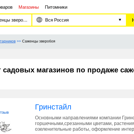
оваров
Магазины
Питомники
нцы зверобоя
Вся Россия
тарников
Саженцы зверобоя
г садовых магазинов по продаже са
Гринстайл
отзыв
Основными направлениями компании Гринст
горшечными,срезанными цветами, растения
озеленительные работы, оформление инте