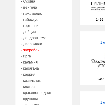
- бузина
- вейгела
- гамамелис
- гибискус
1426 
- гортензия
- дейция
- дендрантема
1 
- диервилла
- зверобой
- ирга
- кальмия
- карагана
- керрия
2451
- кизильник
- клетра
- красивоплодник
- крушина
1 
- лапчатка