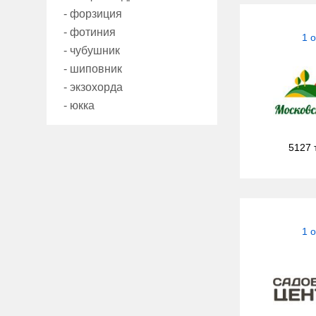
- форзиция
- фотиния
1 
- чубушник
- шиповник
- экзохорда
- юкка
5127 
1 