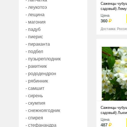
Саженцы чубу
- леукотоэ
садовый) Лему
d'Hermine
- лещина
Цена
360
- магония
- падуб
Доставка: Росси
- пиерис
- пираканта
- подбел
- пузыреплодник
- ракитник
- рододендрон
- рябинник
- самшит
- сирень
- скумпия
Саженцы чубу
- снежноягодник
садовый) Льюи
- спирея
Цена
487
- стефанандра