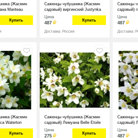
шника (Жасмин
Саженцы чубушника (Жасмин
Саженцы ч
ана Manteau
садовый) виргинский Justynka
садовый) г
Цена
Цена
Купить
Купить
487
487
я
Доставка: Россия
Доставка: 
шника (Жасмин
Саженцы чубушника (Жасмин
Саженцы ч
са Waterton
садовый) Лемуана Belle Etoile
садовый) 
Цена
Цена
Купить
Купить
275
487