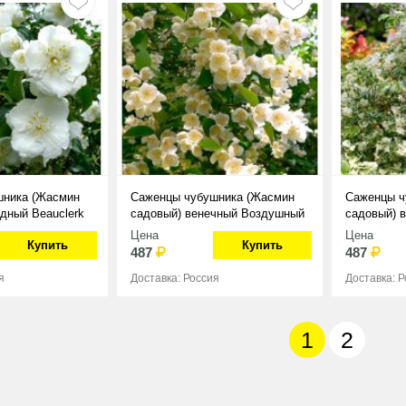
шника (Жасмин
Саженцы чубушника (Жасмин
Саженцы ч
дный Beauclerk
садовый) венечный Воздушный
садовый) в
Десант
Цена
Цена
Купить
Купить
487
487
я
Доставка: Россия
Доставка: 
1
2