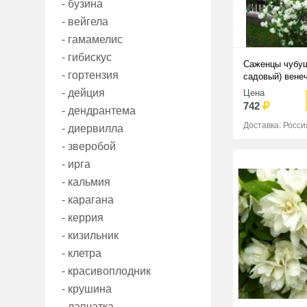
- бузина
- вейгела
- гамамелис
- гибискус
Саженцы чубу
- гортензия
садовый) вене
Schneesturm
- дейция
Цена
742
- дендрантема
Доставка: Росси
- диервилла
- зверобой
- ирга
- кальмия
- карагана
- керрия
- кизильник
- клетра
- красивоплодник
- крушина
- лапчатка