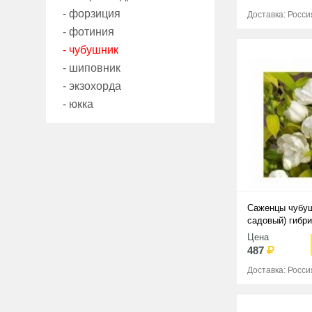
- форзиция
Доставка: Росси
- фотиния
- чубушник
- шиповник
- экзохорда
- юкка
Саженцы чубу
садовый) гибри
Цена
487
Доставка: Росси