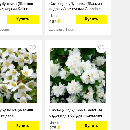
убушника (Жасмин
Саженцы чубушника (Жасмин
ибридный Kalina
садовый) венечный Girandole
Цена
Купить
Купить
487
Россия
Доставка: Россия
убушника (Жасмин
Саженцы чубушника (Жасмин
Лемуана
садовый) гибридный Снежная
Буря
Цена
Купить
Купить
275