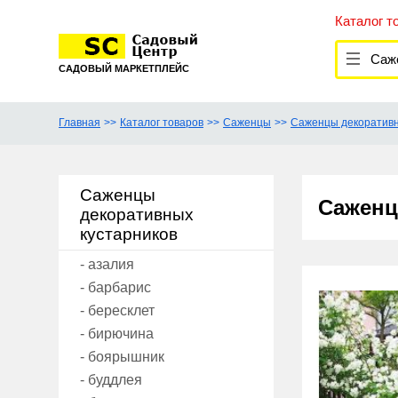
Каталог т
Сажен
САДОВЫЙ МАРКЕТПЛЕЙС
Главная
Каталог товаров
Саженцы
Саженцы декоративн
Саженцы
Саженц
декоративных
кустарников
- азалия
- барбарис
- бересклет
- бирючина
- боярышник
- буддлея