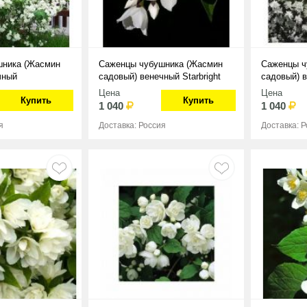
шника (Жасмин
Саженцы чубушника (Жасмин
Саженцы ч
чный
садовый) венечный Starbright
садовый) 
Комсомол
Цена
Цена
Купить
Купить
1 040
1 040
я
Доставка: Россия
Доставка: 