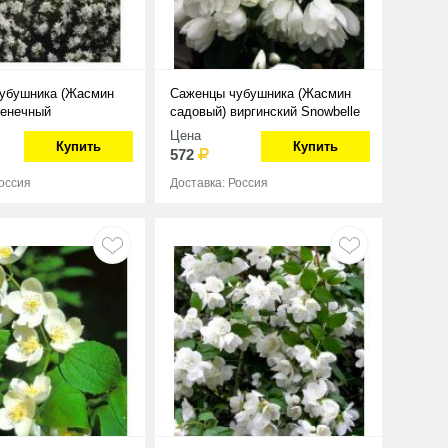
убушника (Жасмин
Саженцы чубушника (Жасмин
венечный
садовый) виргинский Snowbelle
ец
Цена
Купить
Купить
572
Россия
Доставка: Россия