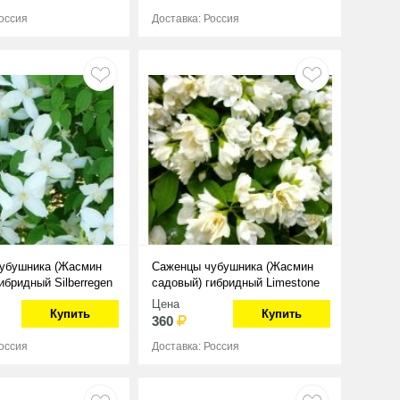
Россия
Доставка: Россия
убушника (Жасмин
Саженцы чубушника (Жасмин
ибридный Silberregen
садовый) гибридный Limestone
(Alabasrite)
Цена
Купить
Купить
360
Россия
Доставка: Россия