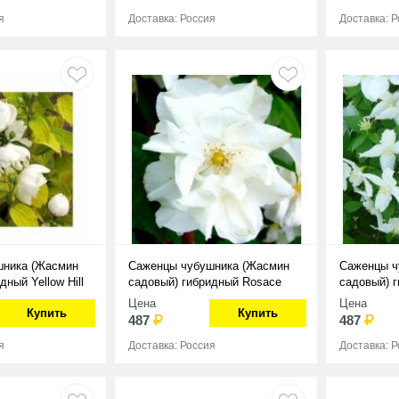
я
Доставка: Россия
Доставка: 
шника (Жасмин
Саженцы чубушника (Жасмин
Саженцы ч
дный Yellow Hill
садовый) гибридный Rosace
садовый) г
Цена
Цена
Купить
Купить
487
487
я
Доставка: Россия
Доставка: 