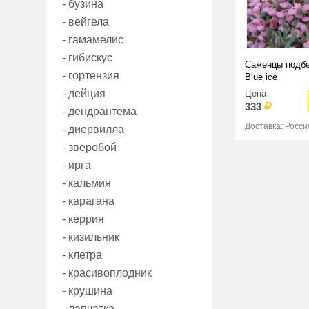
- бузина
- вейгела
- гамамелис
- гибискус
Саженцы подбе
- гортензия
Blue ice
- дейция
Цена
333
- дендрантема
Доставка: Росси
- диервилла
- зверобой
- ирга
- кальмия
- карагана
- керрия
- кизильник
- клетра
- красивоплодник
- крушина
- лапчатка