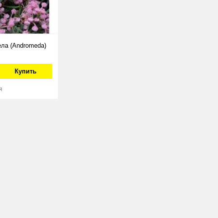
ла (Andromeda)
Купить
я