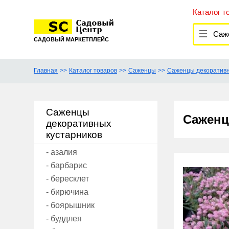
Каталог т
Саже
САДОВЫЙ МАРКЕТПЛЕЙС
Главная
Каталог товаров
Саженцы
Саженцы декоративн
Саженцы
Саженц
декоративных
кустарников
- азалия
- барбарис
- бересклет
- бирючина
- боярышник
- буддлея