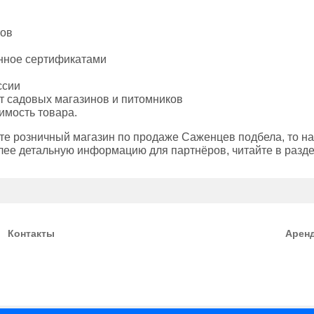
тов
енное сертификатами
ссии
т садовых магазинов и питомников
имость товара.
те розничный магазин по продаже Саженцев подбела, то н
лее детальную информацию для партнёров, читайте в разд
Контакты
Арен