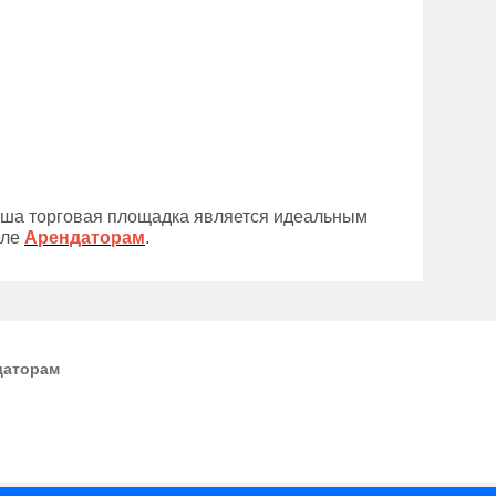
аша торговая площадка является идеальным
еле
Арендаторам
.
даторам