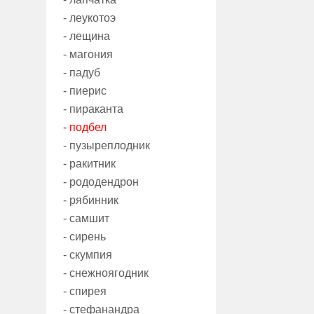
- леукотоэ
- лещина
- магония
- падуб
- пиерис
- пираканта
- подбел
- пузыреплодник
- ракитник
- рододендрон
- рябинник
- самшит
- сирень
- скумпия
- снежноягодник
- спирея
- стефанандра