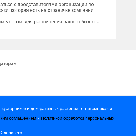
аться с представителями организации по
зи, которая есть на страничке компании.
ым местом, для расширения вашего бизнеса.
даторам
 кустарников и декоративных растений от питомников и
ским соглашением
и
Политикой обработки персональных
ей человека