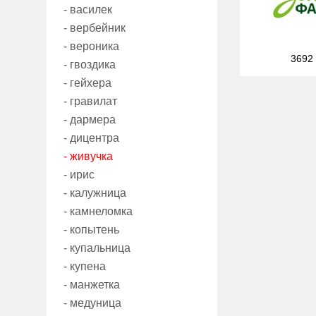
- василек
- вербейник
- вероника
3692
- гвоздика
- гейхера
- гравилат
- дармера
- дицентра
- живучка
- ирис
- калужница
- камнеломка
- копытень
- купальница
- купена
- манжетка
- медуница