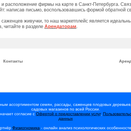
 и расположение фирмы на карте в Санкт-Петербурга. Связ
т: написав письмо, воспользовавшись формой обратной свя
 саженцев живучки, то наш маркетплейс является идеальн
, читайте в разделе
Арендаторам
.
Контакты
Арен
мным ассортиментом семян, рассады, саженцев плодовых деревьев,
садовых магазинов по всей России.
значает согласие с
Офертой о предоставлении услуг
,
Пользователь
данных
артнёр
Физиогномика
- онлайн анализ психологических особенност