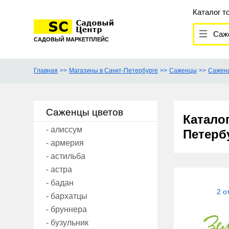
Каталог т
Саж
САДОВЫЙ МАРКЕТПЛЕЙС
Главная
Магазины в Санкт-Петербурге
Саженцы
Сажен
Саженцы цветов
Катало
- алиссум
Петерб
- армерия
- астильба
- астра
- бадан
2 о
- бархатцы
- бруннера
- бузульник