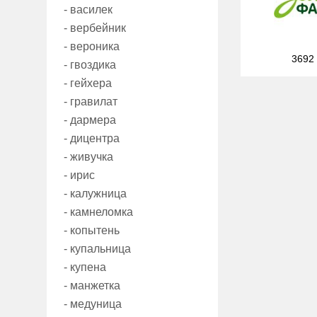
- василек
- вербейник
- вероника
3692
- гвоздика
- гейхера
- гравилат
- дармера
- дицентра
- живучка
- ирис
- калужница
- камнеломка
- копытень
- купальница
- купена
- манжетка
- медуница