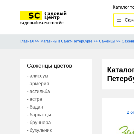
Каталог т
Саж
САДОВЫЙ МАРКЕТПЛЕЙС
Главная
Магазины в Санкт-Петербурге
Саженцы
Сажен
Саженцы цветов
Катало
- алиссум
Петерб
- армерия
- астильба
- астра
- бадан
2 о
- бархатцы
- бруннера
- бузульник