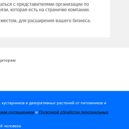
аться с представителями организации по
зи, которая есть на страничке компании.
 местом, для расширения вашего бизнеса.
даторам
 кустарников и декоративных растений от питомников и
ским соглашением
и
Политикой обработки персональных
ей человека