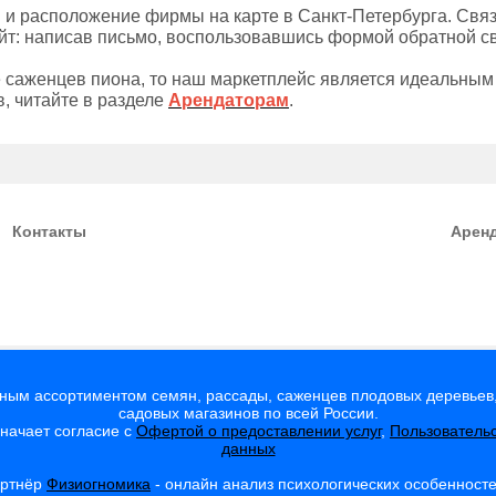
 и расположение фирмы на карте в Санкт-Петербурга. Связ
т: написав письмо, воспользовавшись формой обратной свя
 саженцев пиона, то наш маркетплейс является идеальным
, читайте в разделе
Арендаторам
.
Контакты
Арен
мным ассортиментом семян, рассады, саженцев плодовых деревьев,
садовых магазинов по всей России.
значает согласие с
Офертой о предоставлении услуг
,
Пользователь
данных
артнёр
Физиогномика
- онлайн анализ психологических особенност