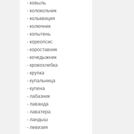
- ковыль
- колокольчик
- кольквиция
- колючник
- копытень
- кореопсис
- короставник
- кочедыжник
- кровохлебка
- крупка
- купальница
- купена
- лабазник
- лаванда
- лаватера
- ландыш
- левизия