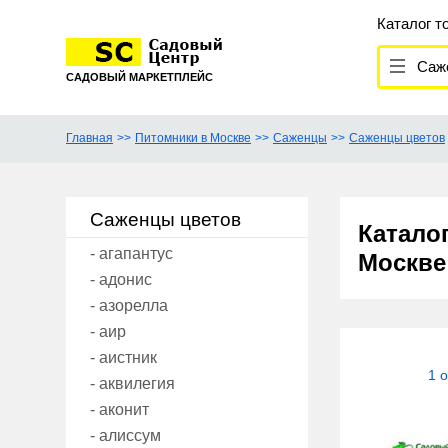
Каталог т
Сажен
САДОВЫЙ МАРКЕТПЛЕЙС
Главная
Питомники в Москве
Саженцы
Саженцы цветов
Саженцы цветов
Катало
- агапантус
Москв
- адонис
- азорелла
- аир
- аистник
1 
- аквилегия
- аконит
- алиссум