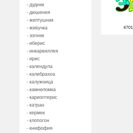
- дудник
- дюшенея
- желтушник
4701
- живучка
- зопник
- иберис
- инкарвиллея
- ирис
- календула
- калибрахоа
- калужница
- камнеломка
- кариоптерис
- катран
- кермек
- клопогон
- книфофия