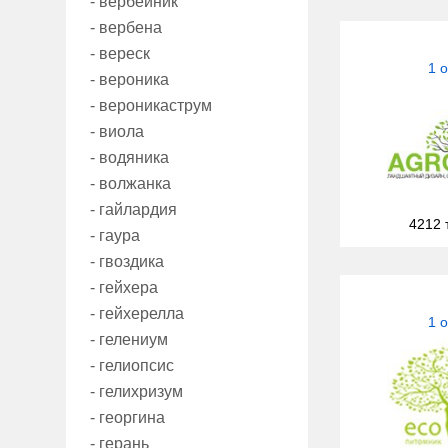
- вербейник
- вербена
- вереск
1 
- вероника
- вероникаструм
- виола
- водяника
- волжанка
- гайлардия
4212 
- гаура
- гвоздика
- гейхера
- гейхерелла
1 
- гелениум
- гелиопсис
- гелихризум
- георгина
- герань