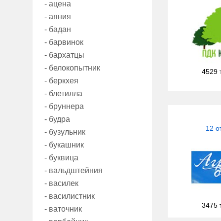
- ацена
- аяния
- бадан
- барвинок
- бархатцы
- белокопытник
4529 
- беркхея
- блетилла
- бруннера
- будра
12 о
- бузульник
- букашник
- буквица
- вальдштейния
- василек
- василистник
3475 
- ваточник