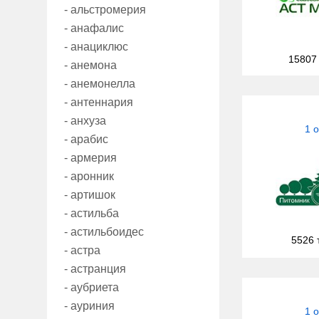
- альстромерия
- анафалис
- анациклюс
15807
- анемона
- анемонелла
- антеннария
- анхуза
1 
- арабис
- армерия
- аронник
- артишок
- астильба
- астильбоидес
5526 
- астра
- астранция
- аубриета
- ауриния
1 