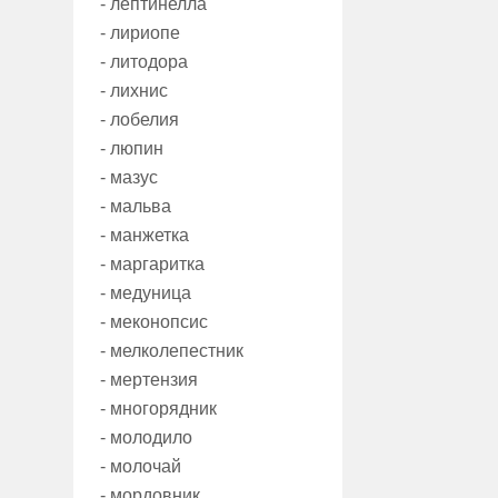
- лептинелла
- лириопе
- литодора
- лихнис
- лобелия
- люпин
- мазус
- мальва
- манжетка
- маргаритка
- медуница
- меконопсис
- мелколепестник
- мертензия
- многорядник
- молодило
- молочай
- мордовник