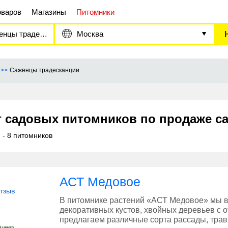
оваров
Магазины
Питомники
цы традесканции
Москва
Саженцы традесканции
г садовых питомников по продаже с
е
- 8 питомников
АСТ Медовое
отзыв
В питомнике растений «АСТ Медовое» мы 
декоративных кустов, хвойных деревьев с 
предлагаем различные сорта рассады, трав