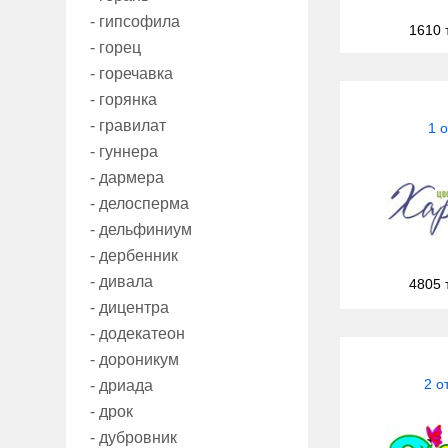
- гипсофила
1610 
- горец
- горечавка
- горянка
- гравилат
1 
- гуннера
- дармера
- делосперма
- дельфиниум
- дербенник
- дивала
4805 
- дицентра
- додекатеон
- дороникум
2 о
- дриада
- дрок
- дубровник