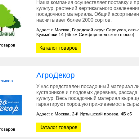
Наша компания осуществляет поставку и п
культур, растений вертикального озеленен
посадочного материала. Общий ассортимен
насчитывает более 2000 сортов.
Адрес: г. Москва, Городской округ Серпухов, се
Кузьмёнки 14 (65 км Симферопольского шоссе).
товаров
Каталог товаров
АгроДекор
тзывов
У нас представлен посадочный материал л
кустарников и плодовых деревьев, рассада
культур. Весь посадочный материал выращ
гарантируют хорошую приживаемость сырья
Адрес: г. Москва, 2-й Иртышский проезд, 4Б с5
Каталог товаров
товаров