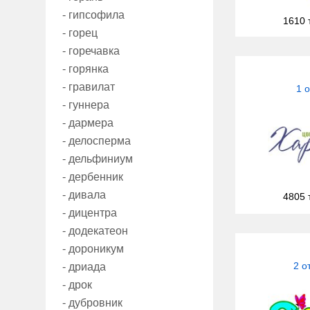
- гипсофила
1610 
- горец
- горечавка
- горянка
- гравилат
1 
- гуннера
- дармера
- делосперма
- дельфиниум
- дербенник
- дивала
4805 
- дицентра
- додекатеон
- дороникум
2 о
- дриада
- дрок
- дубровник