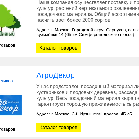
Наша компания осуществляет поставку и п
культур, растений вертикального озеленен
посадочного материала. Общий ассортимен
насчитывает более 2000 сортов.
Адрес: г. Москва, Городской округ Серпухов, се
Кузьмёнки 14 (65 км Симферопольского шоссе).
товаров
Каталог товаров
АгроДекор
тзывов
У нас представлен посадочный материал л
кустарников и плодовых деревьев, рассада
культур. Весь посадочный материал выращ
гарантируют хорошую приживаемость сырья
Адрес: г. Москва, 2-й Иртышский проезд, 4Б с5
Каталог товаров
товаров