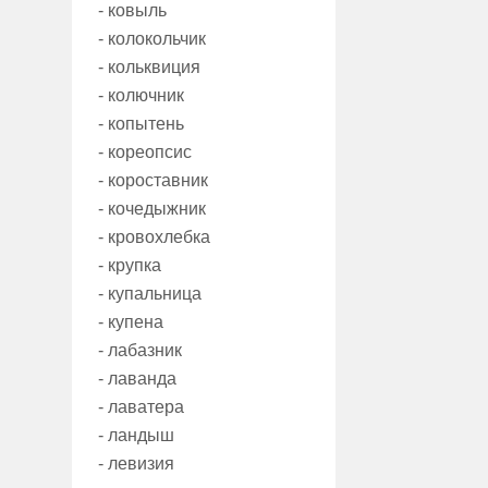
- ковыль
- колокольчик
- кольквиция
- колючник
- копытень
- кореопсис
- короставник
- кочедыжник
- кровохлебка
- крупка
- купальница
- купена
- лабазник
- лаванда
- лаватера
- ландыш
- левизия