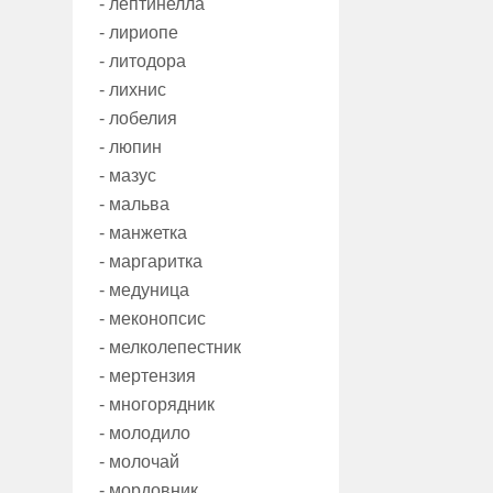
- лептинелла
- лириопе
- литодора
- лихнис
- лобелия
- люпин
- мазус
- мальва
- манжетка
- маргаритка
- медуница
- меконопсис
- мелколепестник
- мертензия
- многорядник
- молодило
- молочай
- мордовник