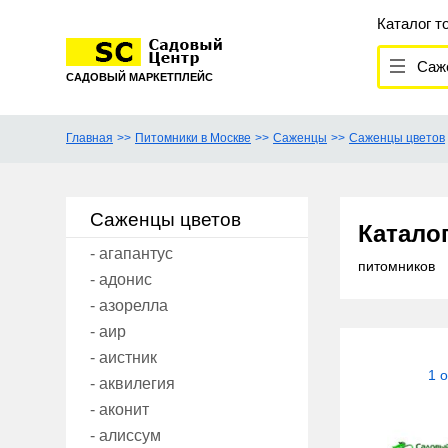
Каталог т
Саже
САДОВЫЙ МАРКЕТПЛЕЙС
Главная
Питомники в Москве
Саженцы
Саженцы цветов
Саженцы цветов
Катало
- агапантус
питомников
- адонис
- азорелла
- аир
- аистник
1 
- аквилегия
- аконит
- алиссум