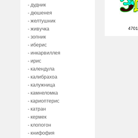
- дудник
- дюшенея
- желтушник
4701
- живучка
- зопник
- иберис
- инкарвиллея
- ирис
- календула
- калибрахоа
- калужница
- камнеломка
- кариоптерис
- катран
- кермек
- клопогон
- книфофия