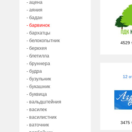
- ацена
- аяния
- бадан
- барвинок
- бархатцы
- белокопытник
4529 
- беркхея
- блетилла
- бруннера
- будра
12 о
- бузульник
- букашник
- буквица
- вальдштейния
- василек
- василистник
3475 
- ваточник