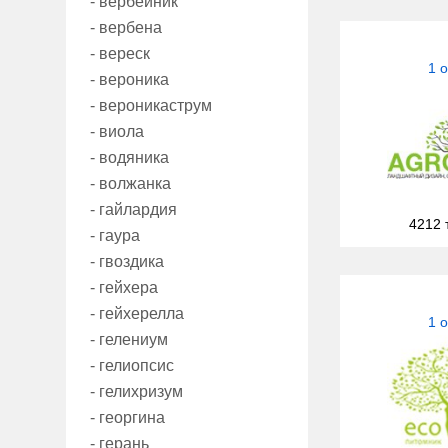
- вербейник
- вербена
- вереск
1 
- вероника
- вероникаструм
- виола
- водяника
- волжанка
- гайлардия
4212 
- гаура
- гвоздика
- гейхера
- гейхерелла
1 
- гелениум
- гелиопсис
- гелихризум
- георгина
- герань