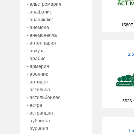
- альстромерия
- анафалис
- анациклюс
15807
- анемона
- анемонелла
- антеннария
- анхуза
1 
- арабис
- армерия
- аронник
- артишок
- астильба
- астильбоидес
5526 
- астра
- астранция
- аубриета
- ауриния
1 