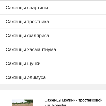
Саженцы спартины
Саженцы тростника
Саженцы фаляриса
Саженцы хасмантиума
Саженцы щучки
Саженцы элимуса
Саженцы молинии тростниковой
Karl Foerster