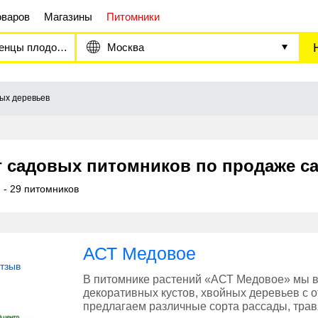
оваров
Магазины
Питомники
ы плодовых деревьев
Москва
ых деревьев
г садовых питомников по продаже с
е
- 29 питомников
АСТ Медовое
отзыв
В питомнике растений «АСТ Медовое» мы 
декоративных кустов, хвойных деревьев с 
предлагаем различные сорта рассады, трав