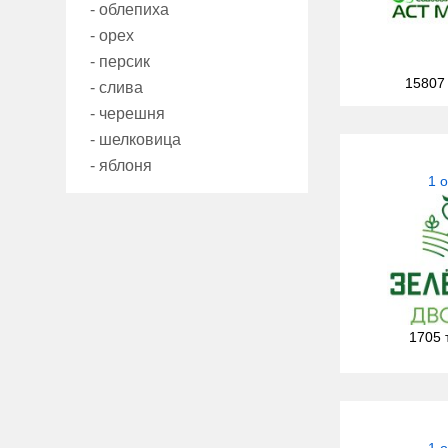
- облепиха
- орех
- персик
15807
- слива
- черешня
- шелковица
- яблоня
1 
1705 