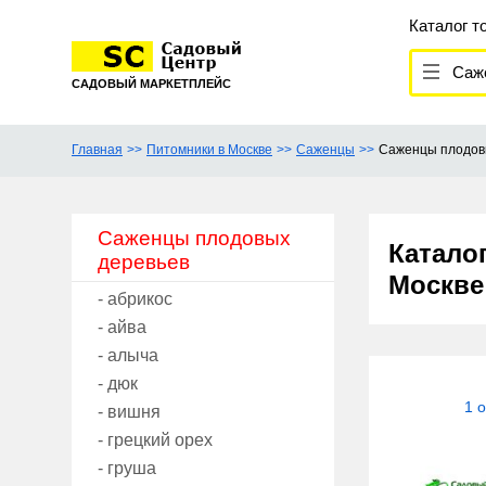
Каталог т
Саженц
САДОВЫЙ МАРКЕТПЛЕЙС
Главная
Питомники в Москве
Саженцы
Саженцы плодов
Саженцы плодовых
Катало
деревьев
Москв
- абрикос
- айва
- алыча
- дюк
1 
- вишня
- грецкий орех
- груша