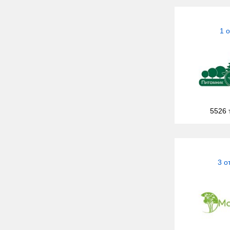
1 
5526 
3 о