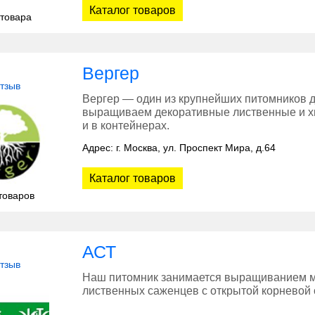
Каталог товаров
 товара
Вергер
отзыв
Вергер — один из крупнейших питомников 
выращиваем декоративные лиственные и хв
и в контейнерах.
Адрес: г. Москва, ул. Проспект Мира, д.64
Каталог товаров
товаров
АСТ
отзыв
Наш питомник занимается выращиванием м
лиственных саженцев с открытой корневой с